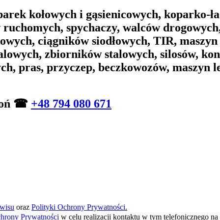
arek kołowych i gąsienicowych, koparko-ła
w ruchomych, spychaczy, walców drogowych,
wych, ciągników siodłowych, TIR, maszyn
alowych, zbiorników stalowych, silosów, ko
ych, pras, przyczep, beczkowozów, maszyn 
zwoń ☎
+48 794 080 671
wisu
oraz
Polityki Ochrony Prywatności.
chrony Prywatności
w celu realizacji kontaktu w tym telefonicznego 