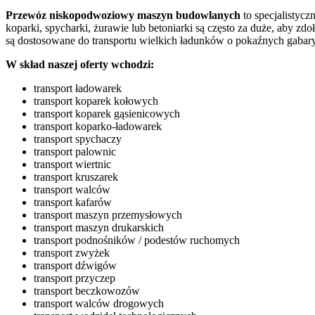
Przewóz niskopodwoziowy maszyn budowlanych
to specjalistycz
koparki, spycharki, żurawie lub betoniarki są często za duże, aby 
są dostosowane do transportu wielkich ładunków o pokaźnych gabary
W skład naszej oferty wchodzi:
transport ładowarek
transport koparek kołowych
transport koparek gąsienicowych
transport koparko-ładowarek
transport spychaczy
transport palownic
transport wiertnic
transport kruszarek
transport walców
transport kafarów
transport maszyn przemysłowych
transport maszyn drukarskich
transport podnośników / podestów ruchomych
transport zwyżek
transport dźwigów
transport przyczep
transport beczkowozów
transport walców drogowych