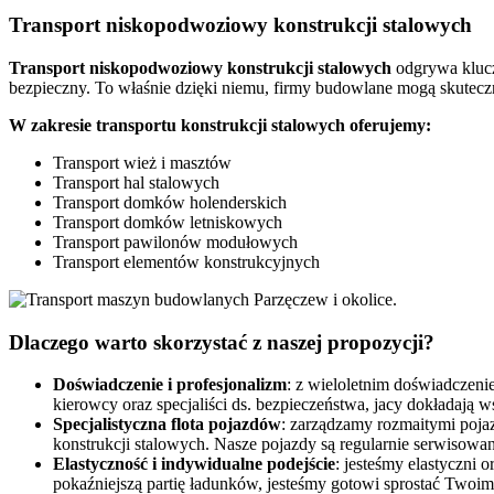
Transport niskopodwoziowy konstrukcji stalowych
Transport niskopodwoziowy konstrukcji stalowych
odgrywa klucz
bezpieczny. To właśnie dzięki niemu, firmy budowlane mogą skuteczn
W zakresie transportu konstrukcji stalowych oferujemy:
Transport wież i masztów
Transport hal stalowych
Transport domków holenderskich
Transport domków letniskowych
Transport pawilonów modułowych
Transport elementów konstrukcyjnych
Dlaczego
warto
skorzystać z naszej propozycji?
Doświadczenie i profesjonalizm
: z wieloletnim doświadczen
kierowcy oraz specjaliści ds. bezpieczeństwa, jacy dokładają w
Specjalistyczna flota pojazdów
: zarządzamy rozmaitymi poja
konstrukcji stalowych. Nasze pojazdy są regularnie serwisowa
Elastyczność i indywidualne podejście
: jesteśmy elastyczni
pokaźniejszą partię ładunków, jesteśmy gotowi sprostać Two