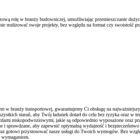
ową rolę w branży budowniczej, umożliwiając przemieszczanie duży
ie realizować swoje projekty, bez względu na format czy swoistość pr
iem w branży transportowej, gwarantujemy Ci obsługę na najważniejsz
szystkich starań, aby Twój ładunek dotarł do celu bez ryzyka oraz w te
zdami niskopodwoziowymi, jakie są odpowiednio wyposażone oraz prz
ne i sprawdzane, aby zapewnić optymalną wydajność i bezpieczeństwo 
 oraz gotowi przystosować nasze usługi do Twoich wymogów. Bez wzgl
im wymaganiom.