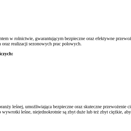
tem w rolnictwie, gwarantującym bezpieczne oraz efektywne przewoże
 oraz realizacji sezonowych prac polowych.
iczych:
ranży leśnej, umożliwiająca bezpieczne oraz skuteczne przewożenie c
b wywrotki leśne, niejednokrotnie są zbyt duże lub też zbyt ciężkie,