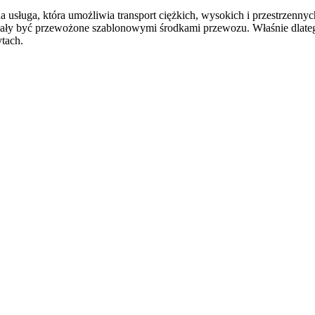
na usługa, która umożliwia transport ciężkich, wysokich i przestrze
zdołały być przewożone szablonowymi środkami przewozu. Właśnie dlat
tach.