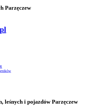
ch Parzęczew
.pl
IR
orników
, leśnych i pojazdów Parzęczew