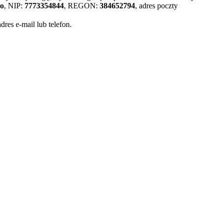
wo
, NIP:
7773354844
, REGON:
384652794
, adres poczty
es e-mail lub telefon.