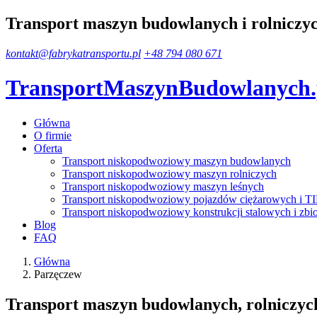
Transport maszyn budowlanych i rolniczy
kontakt@fabrykatransportu.pl
+48 794 080 671
TransportMaszynBudowlanych
Główna
O firmie
Oferta
Transport niskopodwoziowy maszyn budowlanych
Transport niskopodwoziowy maszyn rolniczych
Transport niskopodwoziowy maszyn leśnych
Transport niskopodwoziowy pojazdów ciężarowych i T
Transport niskopodwoziowy konstrukcji stalowych i zbi
Blog
FAQ
Główna
Parzęczew
Transport maszyn budowlanych, rolniczych