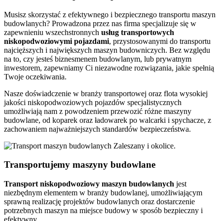
Musisz skorzystać z efektywnego i bezpiecznego transportu maszyn
budowlanych? Prowadzona przez nas firma specjalizuje się w
zapewnieniu wszechstronnych
usług transportowych
niskopodwoziowymi pojazdami
, przystosowanymi do transportu
najcięższych i największych maszyn budowniczych. Bez względu
na to, czy jesteś biznesmenem budowlanym, lub prywatnym
inwestorem, zapewniamy Ci niezawodne rozwiązania, jakie spełnią
Twoje oczekiwania.
Nasze doświadczenie w branży transportowej oraz flota wysokiej
jakości niskopodwoziowych pojazdów specjalistycznych
umożliwiają nam z powodzeniem przewozić różne maszyny
budowlane, od koparek oraz ładowarek po walcarki i spychacze, z
zachowaniem najważniejszych standardów bezpieczeństwa.
Transportujemy maszyny budowlane
Transport niskopodwoziowy maszyn
budowlanych
jest
niezbędnym elementem w branży budowlanej, umożliwiającym
sprawną realizację projektów budowlanych oraz dostarczenie
potrzebnych maszyn na miejsce budowy w sposób bezpieczny i
efektywny.