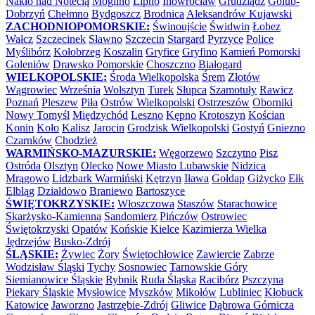
Nakło nad Notecią
Mogilno
Lipno
Inowrocław
Grudziądz
Golub-
Dobrzyń
Chełmno
Bydgoszcz
Brodnica
Aleksandrów Kujawski
ZACHODNIOPOMORSKIE:
Świnoujście
Świdwin
Łobez
Wałcz
Szczecinek
Sławno
Szczecin
Stargard
Pyrzyce
Police
Myślibórz
Kołobrzeg
Koszalin
Gryfice
Gryfino
Kamień Pomorski
Goleniów
Drawsko Pomorskie
Choszczno
Białogard
WIELKOPOLSKIE:
Środa Wielkopolska
Śrem
Złotów
Wągrowiec
Września
Wolsztyn
Turek
Słupca
Szamotuły
Rawicz
Poznań
Pleszew
Piła
Ostrów Wielkopolski
Ostrzeszów
Oborniki
Nowy Tomyśl
Międzychód
Leszno
Kępno
Krotoszyn
Kościan
Konin
Koło
Kalisz
Jarocin
Grodzisk Wielkopolski
Gostyń
Gniezno
Czarnków
Chodzież
WARMIŃSKO-MAZURSKIE:
Węgorzewo
Szczytno
Pisz
Ostróda
Olsztyn
Olecko
Nowe Miasto Lubawskie
Nidzica
Mrągowo
Lidzbark Warmiński
Kętrzyn
Iława
Gołdap
Giżycko
Ełk
Elbląg
Działdowo
Braniewo
Bartoszyce
ŚWIĘTOKRZYSKIE:
Włoszczowa
Staszów
Starachowice
Skarżysko-Kamienna
Sandomierz
Pińczów
Ostrowiec
Świętokrzyski
Opatów
Końskie
Kielce
Kazimierza Wielka
Jędrzejów
Busko-Zdrój
ŚLĄSKIE:
Żywiec
Żory
Świętochłowice
Zawiercie
Zabrze
Wodzisław Śląski
Tychy
Sosnowiec
Tarnowskie Góry
Siemianowice Śląskie
Rybnik
Ruda Śląska
Racibórz
Pszczyna
Piekary Śląskie
Mysłowice
Myszków
Mikołów
Lubliniec
Kłobuck
Katowice
Jaworzno
Jastrzębie-Zdrój
Gliwice
Dąbrowa Górnicza