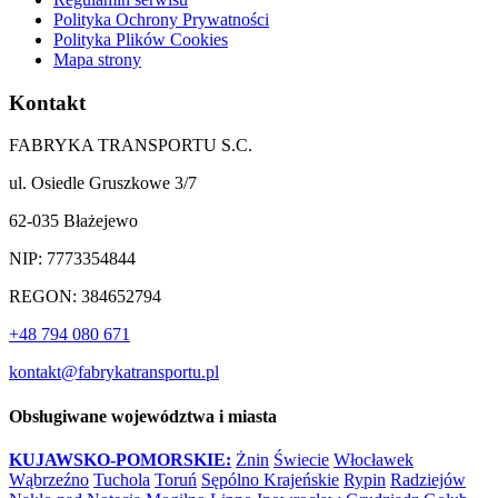
Polityka Ochrony Prywatności
Polityka Plików Cookies
Mapa strony
Kontakt
FABRYKA TRANSPORTU S.C.
ul. Osiedle Gruszkowe 3/7
62-035 Błażejewo
NIP: 7773354844
REGON: 384652794
+48 794 080 671
kontakt@fabrykatransportu.pl
Obsługiwane województwa i miasta
KUJAWSKO-POMORSKIE:
Żnin
Świecie
Włocławek
Wąbrzeźno
Tuchola
Toruń
Sępólno Krajeńskie
Rypin
Radziejów