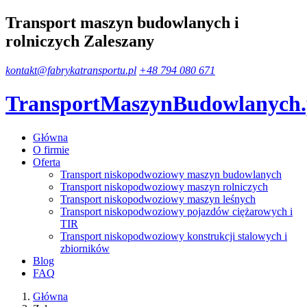
Transport maszyn budowlanych i
rolniczych Zaleszany
kontakt@fabrykatransportu.pl
+48 794 080 671
TransportMaszynBudowlanych
Główna
O firmie
Oferta
Transport niskopodwoziowy maszyn budowlanych
Transport niskopodwoziowy maszyn rolniczych
Transport niskopodwoziowy maszyn leśnych
Transport niskopodwoziowy pojazdów ciężarowych i
TIR
Transport niskopodwoziowy konstrukcji stalowych i
zbiorników
Blog
FAQ
Główna