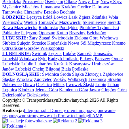
Beskidzka
Proszowice
Oświęcim
Olkusz
Nowy Targ
Nowy Sącz
Myślenice
Miechów
Limanowa
Kraków
Gorlice
Dąbrowa
Tarnowska
Chrzanów
Brzesko
Bochnia
ŁÓDZKIE:
Łęczyca
Łódź
Łowicz
Łask
Zgierz
Zduńska Wola
Wieruszów
Wieluń
Tomaszów Mazowiecki
Skierniewice
Sieradz
Rawa Mazowiecka
Radomsko
Poddębice
Piotrków Trybunalski
Pabianice
Pajęczno
Opoczno
Kutno
Brzeziny
Bełchatów
LUBUSKIE:
Żary
Żagań
Świebodzin
Zielona Góra
Wschowa
Słubice
Sulęcin
Strzelce Krajeńskie
Nowa Sól
Międzyrzecz
Krosno
Odrzańskie
Gorzów Wielkopolski
LUBELSKIE:
Świdnik
Łęczna
Łuków
Zamość
Tomaszów
Lubelski
Włodawa
Ryki
Radzyń Podlaski
Puławy
Parczew
Opole
Lubelskie
Lublin
Lubartów
Kraśnik
Krasnystaw
Hrubieszów
Janów Lubelski
Chełm
Biłgoraj
Biała Podlaska
DOLNOŚLĄSKIE:
Świdnica
Środa Śląska
Złotoryja
Ząbkowice
Śląskie
Wrocław
Zgorzelec
Wołów
Wałbrzych
Trzebnica
Strzelin
Polkowice
Oława
Oleśnica
Milicz
Lwówek Śląski
Lubin
Lubań
Legnica
Kłodzko
Jelenia Góra
Kamienna Góra
Jawor
Głogów
Góra
Dzierżoniów
Bolesławiec
Copyright ©
TransportMaszynBudowlanych.pl
2026 All Rights
Reserved.
Realizacja:
Interprom.pl - Domeny premium, pozycjonowanie,
responsywne strony www dla firm w technologii AMP.