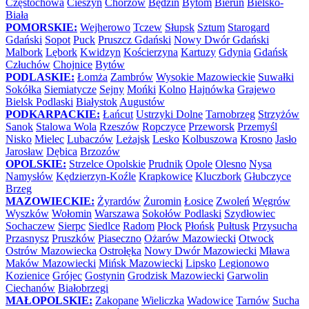
Częstochowa
Cieszyn
Chorzów
Będzin
Bytom
Bieruń
Bielsko-
Biała
POMORSKIE:
Wejherowo
Tczew
Słupsk
Sztum
Starogard
Gdański
Sopot
Puck
Pruszcz Gdański
Nowy Dwór Gdański
Malbork
Lębork
Kwidzyn
Kościerzyna
Kartuzy
Gdynia
Gdańsk
Człuchów
Chojnice
Bytów
PODLASKIE:
Łomża
Zambrów
Wysokie Mazowieckie
Suwałki
Sokółka
Siemiatycze
Sejny
Mońki
Kolno
Hajnówka
Grajewo
Bielsk Podlaski
Białystok
Augustów
PODKARPACKIE:
Łańcut
Ustrzyki Dolne
Tarnobrzeg
Strzyżów
Sanok
Stalowa Wola
Rzeszów
Ropczyce
Przeworsk
Przemyśl
Nisko
Mielec
Lubaczów
Leżajsk
Lesko
Kolbuszowa
Krosno
Jasło
Jarosław
Dębica
Brzozów
OPOLSKIE:
Strzelce Opolskie
Prudnik
Opole
Olesno
Nysa
Namysłów
Kędzierzyn-Koźle
Krapkowice
Kluczbork
Głubczyce
Brzeg
MAZOWIECKIE:
Żyrardów
Żuromin
Łosice
Zwoleń
Węgrów
Wyszków
Wołomin
Warszawa
Sokołów Podlaski
Szydłowiec
Sochaczew
Sierpc
Siedlce
Radom
Płock
Płońsk
Pułtusk
Przysucha
Przasnysz
Pruszków
Piaseczno
Ożarów Mazowiecki
Otwock
Ostrów Mazowiecka
Ostrołęka
Nowy Dwór Mazowiecki
Mława
Maków Mazowiecki
Mińsk Mazowiecki
Lipsko
Legionowo
Kozienice
Grójec
Gostynin
Grodzisk Mazowiecki
Garwolin
Ciechanów
Białobrzegi
MAŁOPOLSKIE:
Zakopane
Wieliczka
Wadowice
Tarnów
Sucha