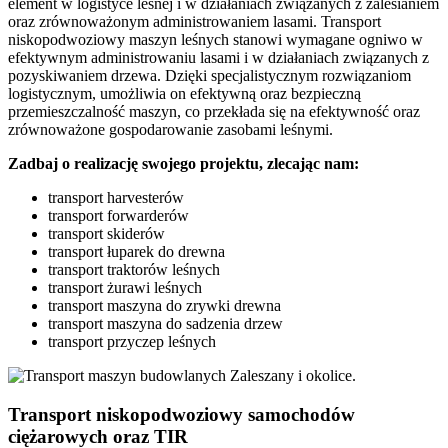
element w logistyce leśnej i w działaniach związanych z zalesianiem
oraz zrównoważonym administrowaniem lasami. Transport
niskopodwoziowy maszyn leśnych stanowi wymagane ogniwo w
efektywnym administrowaniu lasami i w działaniach związanych z
pozyskiwaniem drzewa. Dzięki specjalistycznym rozwiązaniom
logistycznym, umożliwia on efektywną oraz bezpieczną
przemieszczalność maszyn, co przekłada się na efektywność oraz
zrównoważone gospodarowanie zasobami leśnymi.
Zadbaj o realizację swojego projektu, zlecając nam:
transport harvesterów
transport forwarderów
transport skiderów
transport łuparek do drewna
transport traktorów leśnych
transport żurawi leśnych
transport maszyna do zrywki drewna
transport maszyna do sadzenia drzew
transport przyczep leśnych
Transport niskopodwoziowy samochodów
ciężarowych oraz TIR