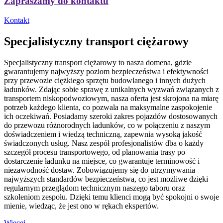
Zapraszamy do kontaktu
Kontakt
Specjalistyczny transport ciężarowy
Specjalistyczny transport ciężarowy to nasza domena, gdzie
gwarantujemy najwyższy poziom bezpieczeństwa i efektywności
przy przewozie ciężkiego sprzętu budowlanego i innych dużych
ładunków. Zdając sobie sprawę z unikalnych wyzwań związanych z
transportem niskopodwoziowym, nasza oferta jest skrojona na miarę
potrzeb każdego klienta, co pozwala na maksymalne zaspokojenie
ich oczekiwań. Posiadamy szeroki zakres pojazdów dostosowanych
do przewozu różnorodnych ładunków, co w połączeniu z naszym
doświadczeniem i wiedzą techniczną, zapewnia wysoką jakość
świadczonych usług. Nasz zespół profesjonalistów dba o każdy
szczegół procesu transportowego, od planowania trasy po
dostarczenie ładunku na miejsce, co gwarantuje terminowość i
niezawodność dostaw. Zobowiązujemy się do utrzymywania
najwyższych standardów bezpieczeństwa, co jest możliwe dzięki
regularnym przeglądom technicznym naszego taboru oraz
szkoleniom zespołu. Dzięki temu klienci mogą być spokojni o swoje
mienie, wiedząc, że jest ono w rękach ekspertów.
Więcej...