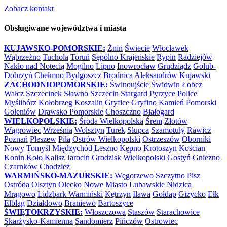
Zobacz kontakt
Obsługiwane województwa i miasta
KUJAWSKO-POMORSKIE:
Żnin
Świecie
Włocławek
Wąbrzeźno
Tuchola
Toruń
Sępólno Krajeńskie
Rypin
Radziejów
Nakło nad Notecią
Mogilno
Lipno
Inowrocław
Grudziądz
Golub-
Dobrzyń
Chełmno
Bydgoszcz
Brodnica
Aleksandrów Kujawski
ZACHODNIOPOMORSKIE:
Świnoujście
Świdwin
Łobez
Wałcz
Szczecinek
Sławno
Szczecin
Stargard
Pyrzyce
Police
Myślibórz
Kołobrzeg
Koszalin
Gryfice
Gryfino
Kamień Pomorski
Goleniów
Drawsko Pomorskie
Choszczno
Białogard
WIELKOPOLSKIE:
Środa Wielkopolska
Śrem
Złotów
Wągrowiec
Września
Wolsztyn
Turek
Słupca
Szamotuły
Rawicz
Poznań
Pleszew
Piła
Ostrów Wielkopolski
Ostrzeszów
Oborniki
Nowy Tomyśl
Międzychód
Leszno
Kępno
Krotoszyn
Kościan
Konin
Koło
Kalisz
Jarocin
Grodzisk Wielkopolski
Gostyń
Gniezno
Czarnków
Chodzież
WARMIŃSKO-MAZURSKIE:
Węgorzewo
Szczytno
Pisz
Ostróda
Olsztyn
Olecko
Nowe Miasto Lubawskie
Nidzica
Mrągowo
Lidzbark Warmiński
Kętrzyn
Iława
Gołdap
Giżycko
Ełk
Elbląg
Działdowo
Braniewo
Bartoszyce
ŚWIĘTOKRZYSKIE:
Włoszczowa
Staszów
Starachowice
Skarżysko-Kamienna
Sandomierz
Pińczów
Ostrowiec