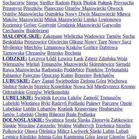
Sochaczew
Sierpc
Siedlce
Radom
Płock
Płońsk
Pułtusk
Przysucha
Przasnysz
Pruszków
Piaseczno
Ożarów Mazowiecki
Otwock
Ostrów Mazowiecka
Ostrołęka
Nowy Dwór Mazowiecki
Mława
Maków Mazowiecki
Mińsk Mazowiecki
Lipsko
Legionowo
Kozienice
Grójec
Gostynin
Grodzisk Mazowiecki
Garwolin
Ciechanów
Białobrzegi
MAŁOPOLSKIE:
Zakopane
Wieliczka
Wadowice
Tarnów
Sucha
Beskidzka
Proszowice
Oświęcim
Olkusz
Nowy Targ
Nowy Sącz
Myślenice
Miechów
Limanowa
Kraków
Gorlice
Dąbrowa
Tarnowska
Chrzanów
Brzesko
Bochnia
ŁÓDZKIE:
Łęczyca
Łódź
Łowicz
Łask
Zgierz
Zduńska Wola
Wieruszów
Wieluń
Tomaszów Mazowiecki
Skierniewice
Sieradz
Rawa Mazowiecka
Radomsko
Poddębice
Piotrków Trybunalski
Pabianice
Pajęczno
Opoczno
Kutno
Brzeziny
Bełchatów
LUBUSKIE:
Żary
Żagań
Świebodzin
Zielona Góra
Wschowa
Słubice
Sulęcin
Strzelce Krajeńskie
Nowa Sól
Międzyrzecz
Krosno
Odrzańskie
Gorzów Wielkopolski
LUBELSKIE:
Świdnik
Łęczna
Łuków
Zamość
Tomaszów
Lubelski
Włodawa
Ryki
Radzyń Podlaski
Puławy
Parczew
Opole
Lubelskie
Lublin
Lubartów
Kraśnik
Krasnystaw
Hrubieszów
Janów Lubelski
Chełm
Biłgoraj
Biała Podlaska
DOLNOŚLĄSKIE:
Świdnica
Środa Śląska
Złotoryja
Ząbkowice
Śląskie
Wrocław
Zgorzelec
Wołów
Wałbrzych
Trzebnica
Strzelin
Polkowice
Oława
Oleśnica
Milicz
Lwówek Śląski
Lubin
Lubań
Legnica
Kłodzko
Jelenia Góra
Kamienna Góra
Jawor
Głogów
Góra