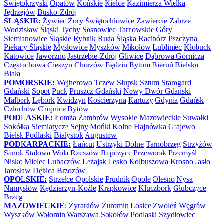
Świętokrzyski
Opatów
Końskie
Kielce
Kazimierza Wielka
Jędrzejów
Busko-Zdrój
ŚLĄSKIE:
Żywiec
Żory
Świętochłowice
Zawiercie
Zabrze
Wodzisław Śląski
Tychy
Sosnowiec
Tarnowskie Góry
Siemianowice Śląskie
Rybnik
Ruda Śląska
Racibórz
Pszczyna
Piekary Śląskie
Mysłowice
Myszków
Mikołów
Lubliniec
Kłobuck
Katowice
Jaworzno
Jastrzębie-Zdrój
Gliwice
Dąbrowa Górnicza
Częstochowa
Cieszyn
Chorzów
Będzin
Bytom
Bieruń
Bielsko-
Biała
POMORSKIE:
Wejherowo
Tczew
Słupsk
Sztum
Starogard
Gdański
Sopot
Puck
Pruszcz Gdański
Nowy Dwór Gdański
Malbork
Lębork
Kwidzyn
Kościerzyna
Kartuzy
Gdynia
Gdańsk
Człuchów
Chojnice
Bytów
PODLASKIE:
Łomża
Zambrów
Wysokie Mazowieckie
Suwałki
Sokółka
Siemiatycze
Sejny
Mońki
Kolno
Hajnówka
Grajewo
Bielsk Podlaski
Białystok
Augustów
PODKARPACKIE:
Łańcut
Ustrzyki Dolne
Tarnobrzeg
Strzyżów
Sanok
Stalowa Wola
Rzeszów
Ropczyce
Przeworsk
Przemyśl
Nisko
Mielec
Lubaczów
Leżajsk
Lesko
Kolbuszowa
Krosno
Jasło
Jarosław
Dębica
Brzozów
OPOLSKIE:
Strzelce Opolskie
Prudnik
Opole
Olesno
Nysa
Namysłów
Kędzierzyn-Koźle
Krapkowice
Kluczbork
Głubczyce
Brzeg
MAZOWIECKIE:
Żyrardów
Żuromin
Łosice
Zwoleń
Węgrów
Wyszków
Wołomin
Warszawa
Sokołów Podlaski
Szydłowiec