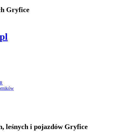
ch Gryfice
.pl
IR
orników
, leśnych i pojazdów Gryfice