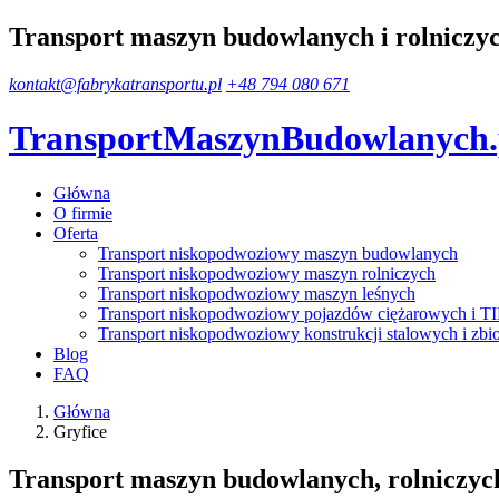
Transport maszyn budowlanych i rolniczy
kontakt@fabrykatransportu.pl
+48 794 080 671
TransportMaszynBudowlanych
Główna
O firmie
Oferta
Transport niskopodwoziowy maszyn budowlanych
Transport niskopodwoziowy maszyn rolniczych
Transport niskopodwoziowy maszyn leśnych
Transport niskopodwoziowy pojazdów ciężarowych i T
Transport niskopodwoziowy konstrukcji stalowych i zbi
Blog
FAQ
Główna
Gryfice
Transport maszyn budowlanych, rolniczych