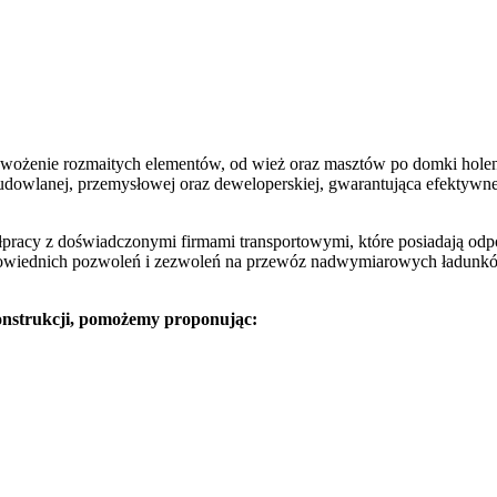
wożenie rozmaitych elementów, od wież oraz masztów po domki holen
udowlanej, przemysłowej oraz deweloperskiej, gwarantująca efektywne 
racy z doświadczonymi firmami transportowymi, które posiadają odpo
dpowiednich pozwoleń i zezwoleń na przewóz nadwymiarowych ładunk
konstrukcji, pomożemy proponując: