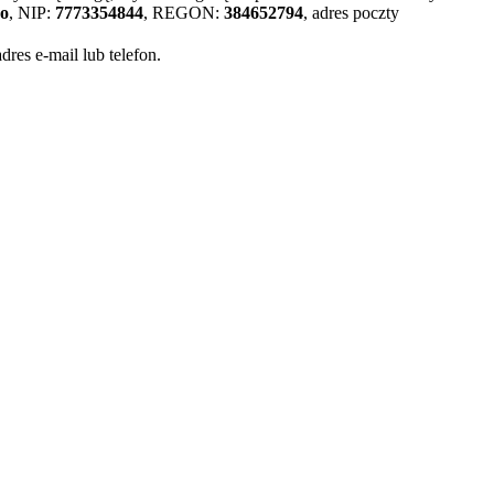
wo
, NIP:
7773354844
, REGON:
384652794
, adres poczty
es e-mail lub telefon.