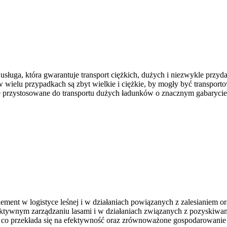
 usługa, która gwarantuje transport ciężkich, dużych i niezwykle prz
 w wielu przypadkach są zbyt wielkie i ciężkie, by mogły być transpor
e przystosowane do transportu dużych ładunków o znacznym gabarycie
ement w logistyce leśnej i w działaniach powiązanych z zalesianie
wnym zarządzaniu lasami i w działaniach związanych z pozyskiwani
 co przekłada się na efektywność oraz zrównoważone gospodarowanie