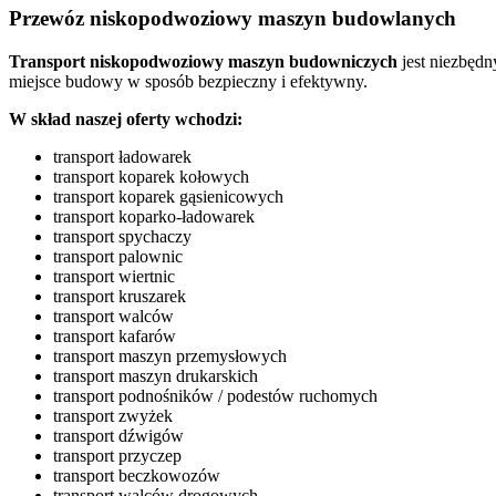
Przewóz niskopodwoziowy maszyn budowlanych
Transport niskopodwoziowy maszyn
budowniczych
jest niezbęd
miejsce budowy w sposób bezpieczny i efektywny.
W skład naszej oferty wchodzi:
transport ładowarek
transport koparek kołowych
transport koparek gąsienicowych
transport koparko-ładowarek
transport spychaczy
transport palownic
transport wiertnic
transport kruszarek
transport walców
transport kafarów
transport maszyn przemysłowych
transport maszyn drukarskich
transport podnośników / podestów ruchomych
transport zwyżek
transport dźwigów
transport przyczep
transport beczkowozów
transport walców drogowych