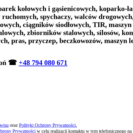
arek kołowych i gąsienicowych, koparko-ła
w ruchomych, spychaczy, walców drogowych,
wych, ciągników siodłowych, TIR, maszyn
alowych, zbiorników stalowych, silosów, ko
ych, pras, przyczep, beczkowozów, maszyn 
zwoń ☎
+48 794 080 671
wisu
oraz
Polityki Ochrony Prywatności.
chrony Prywatności
w celu realizacji kontaktu w tym telefonicznego 