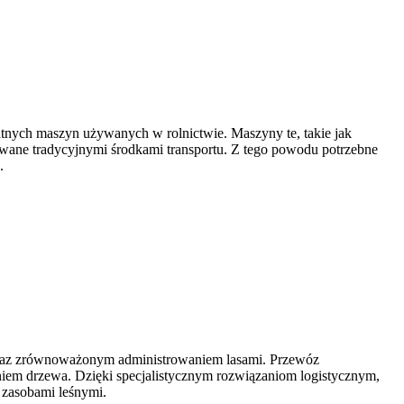
ydatnych maszyn używanych w rolnictwie. Maszyny te, takie jak
towane tradycyjnymi środkami transportu. Z tego powodu potrzebne
.
m oraz zrównoważonym administrowaniem lasami. Przewóz
em drzewa. Dzięki specjalistycznym rozwiązaniom logistycznym,
 zasobami leśnymi.