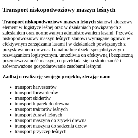
Transport niskopodwoziowy maszyn leśnych
Transport niskopodwoziowy maszyn leśnych
stanowi kluczowy
element w logistyce leśnej oraz w działaniach powiązanych z
zalesianiem oraz normowanym administrowaniem lasami. Przewóz
niskopodwoziowy maszyn leśnych stanowi wymagane ogniwo w
efektywnym zarządzaniu lasami i w działaniach powiązanych z
pozyskiwaniem drewna. To naturalnie dzięki specjalistycznym
rozwiązaniom logistycznym, umożliwia on efektywną i bezpieczną
przemieszczalność maszyn, co przekłada się na skuteczność i
zrównoważone gospodarowanie zasobami leśnymi.
Zadbaj o realizację swojego projektu, zlecając nam:
transport harvesterów
transport forwarderów
transport skiderów
transport łuparek do drewna
transport traktorów leśnych
transport żurawi leśnych
transport maszyna do zrywki drewna
transport maszyna do sadzenia drzew
transport przyczep leśnych