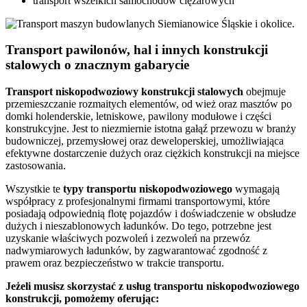
transport wszelkich samochodów ciężarowych
Transport pawilonów, hal i innych konstrukcji
stalowych o znacznym gabarycie
Transport
niskopodwoziowy konstrukcji stalowych
obejmuje
przemieszczanie rozmaitych elementów, od wież oraz masztów po
domki holenderskie, letniskowe, pawilony modułowe i części
konstrukcyjne. Jest to niezmiernie istotna gałąź przewozu w branży
budowniczej, przemysłowej oraz deweloperskiej, umożliwiająca
efektywne dostarczenie dużych oraz ciężkich konstrukcji na miejsce
zastosowania.
Wszystkie te
typy
transportu
niskopodwoziowego
wymagają
współpracy z profesjonalnymi firmami transportowymi, które
posiadają odpowiednią flotę pojazdów i doświadczenie w obsłudze
dużych i nieszablonowych ładunków. Do tego, potrzebne jest
uzyskanie właściwych pozwoleń i zezwoleń na przewóz
nadwymiarowych ładunków, by zagwarantować zgodność z
prawem oraz bezpieczeństwo w trakcie transportu.
Jeżeli musisz skorzystać z usług transportu niskopodwoziowego
konstrukcji, pomożemy oferując: