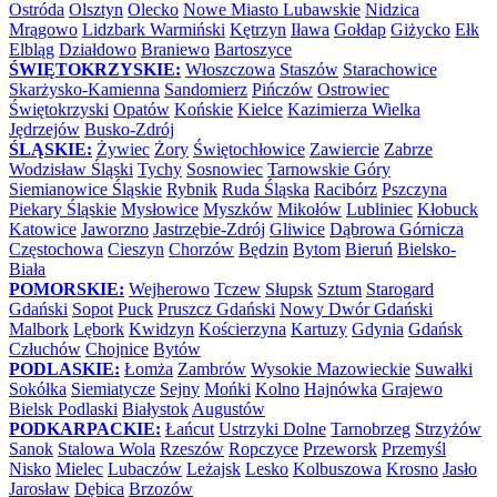
Ostróda
Olsztyn
Olecko
Nowe Miasto Lubawskie
Nidzica
Mrągowo
Lidzbark Warmiński
Kętrzyn
Iława
Gołdap
Giżycko
Ełk
Elbląg
Działdowo
Braniewo
Bartoszyce
ŚWIĘTOKRZYSKIE:
Włoszczowa
Staszów
Starachowice
Skarżysko-Kamienna
Sandomierz
Pińczów
Ostrowiec
Świętokrzyski
Opatów
Końskie
Kielce
Kazimierza Wielka
Jędrzejów
Busko-Zdrój
ŚLĄSKIE:
Żywiec
Żory
Świętochłowice
Zawiercie
Zabrze
Wodzisław Śląski
Tychy
Sosnowiec
Tarnowskie Góry
Siemianowice Śląskie
Rybnik
Ruda Śląska
Racibórz
Pszczyna
Piekary Śląskie
Mysłowice
Myszków
Mikołów
Lubliniec
Kłobuck
Katowice
Jaworzno
Jastrzębie-Zdrój
Gliwice
Dąbrowa Górnicza
Częstochowa
Cieszyn
Chorzów
Będzin
Bytom
Bieruń
Bielsko-
Biała
POMORSKIE:
Wejherowo
Tczew
Słupsk
Sztum
Starogard
Gdański
Sopot
Puck
Pruszcz Gdański
Nowy Dwór Gdański
Malbork
Lębork
Kwidzyn
Kościerzyna
Kartuzy
Gdynia
Gdańsk
Człuchów
Chojnice
Bytów
PODLASKIE:
Łomża
Zambrów
Wysokie Mazowieckie
Suwałki
Sokółka
Siemiatycze
Sejny
Mońki
Kolno
Hajnówka
Grajewo
Bielsk Podlaski
Białystok
Augustów
PODKARPACKIE:
Łańcut
Ustrzyki Dolne
Tarnobrzeg
Strzyżów
Sanok
Stalowa Wola
Rzeszów
Ropczyce
Przeworsk
Przemyśl
Nisko
Mielec
Lubaczów
Leżajsk
Lesko
Kolbuszowa
Krosno
Jasło
Jarosław
Dębica
Brzozów