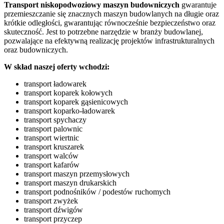
Transport
niskopodwoziowy maszyn
budowniczych
gwarantuje
przemieszczanie się znacznych maszyn budowlanych na długie oraz
krótkie odległości, gwarantując równocześnie bezpieczeństwo oraz
skuteczność. Jest to potrzebne narzędzie w branży budowlanej,
pozwalające na efektywną realizację projektów infrastrukturalnych
oraz budowniczych.
W skład naszej oferty wchodzi:
transport ładowarek
transport koparek kołowych
transport koparek gąsienicowych
transport koparko-ładowarek
transport spychaczy
transport palownic
transport wiertnic
transport kruszarek
transport walców
transport kafarów
transport maszyn przemysłowych
transport maszyn drukarskich
transport podnośników / podestów ruchomych
transport zwyżek
transport dźwigów
transport przyczep