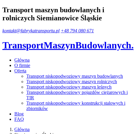
Transport maszyn budowlanych i
rolniczych Siemianowice Śląskie
kontakt@fabrykatransportu.pl
+48 794 080 671
TransportMaszynBudowlanych
Główna
O firmie
Oferta
Transport niskopodwoziowy maszyn budowlanych
Transport niskopodwoziowy maszyn rolniczych
Transport niskopodwoziowy maszyn leśnych
Transport niskopodwoziowy pojazdów ciężarowych i
TIR
Transport niskopodwoziowy konstrukcji stalowych i
zbiorników
Blog
FAQ
Główna