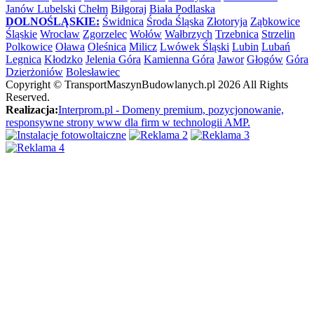
Janów Lubelski
Chełm
Biłgoraj
Biała Podlaska
DOLNOŚLĄSKIE:
Świdnica
Środa Śląska
Złotoryja
Ząbkowice
Śląskie
Wrocław
Zgorzelec
Wołów
Wałbrzych
Trzebnica
Strzelin
Polkowice
Oława
Oleśnica
Milicz
Lwówek Śląski
Lubin
Lubań
Legnica
Kłodzko
Jelenia Góra
Kamienna Góra
Jawor
Głogów
Góra
Dzierżoniów
Bolesławiec
Copyright ©
TransportMaszynBudowlanych.pl
2026 All Rights
Reserved.
Realizacja:
Interprom.pl - Domeny premium, pozycjonowanie,
responsywne strony www dla firm w technologii AMP.