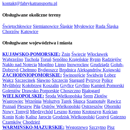
kontakt@fabrykatransportu.pl
Obsługiwane okoliczne tereny
Świętochłowice
Siemianowice Śląskie
Mysłowice
Ruda Śląska
Chorzów
Katowice
Obsługiwane województwa i miasta
KUJAWSKO-POMORSKIE:
Żnin
Świecie
Włocławek
Wąbrzeźno
Tuchola
Toruń
Sępólno Krajeńskie
Rypin
Radziejów
Nakło nad Notecią
Mogilno
Lipno
Inowrocław
Grudziądz
Golub-
Dobrzyń
Chełmno
Bydgoszcz
Brodnica
Aleksandrów Kujawski
ZACHODNIOPOMORSKIE:
Świnoujście
Świdwin
Łobez
Wałcz
Szczecinek
Sławno
Szczecin
Stargard
Pyrzyce
Police
Myślibórz
Kołobrzeg
Koszalin
Gryfice
Gryfino
Kamień Pomorski
Goleniów
Drawsko Pomorskie
Choszczno
Białogard
WIELKOPOLSKIE:
Środa Wielkopolska
Śrem
Złotów
Wągrowiec
Września
Wolsztyn
Turek
Słupca
Szamotuły
Rawicz
Poznań
Pleszew
Piła
Ostrów Wielkopolski
Ostrzeszów
Oborniki
Nowy Tomyśl
Międzychód
Leszno
Kępno
Krotoszyn
Kościan
Konin
Koło
Kalisz
Jarocin
Grodzisk Wielkopolski
Gostyń
Gniezno
Czarnków
Chodzież
WARMIŃSKO-MAZURSKIE:
Węgorzewo
Szczytno
Pisz