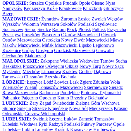
OPOLSKIE:
Strzelce Opolskie
Prudnik
Opole
Olesno
Nysa
Namysłów
Kędzierzyn-Koźle
Krapkowice
Kluczbork
Głubczyce
Brzeg
MAZOWIECKIE:
Żyrardów
Żuromin
Łosice
Zwoleń
Węgrów
Wyszków
Wołomin
Warszawa
Sokołów Podlaski
Szydłowiec
Sochaczew
Sierpc
Siedlce
Radom
Płock
Płońsk
Pułtusk
Przysucha
Przasnysz
Pruszków
Piaseczno
Ożarów Mazowiecki
Otwock
Ostrów Mazowiecka
Ostrołęka
Nowy Dwór Mazowiecki
Mława
Maków Mazowiecki
Mińsk Mazowiecki
Lipsko
Legionowo
Kozienice
Grójec
Gostynin
Grodzisk Mazowiecki
Garwolin
Ciechanów
Białobrzegi
MAŁOPOLSKIE:
Zakopane
Wieliczka
Wadowice
Tarnów
Sucha
Beskidzka
Proszowice
Oświęcim
Olkusz
Nowy Targ
Nowy Sącz
Myślenice
Miechów
Limanowa
Kraków
Gorlice
Dąbrowa
Tarnowska
Chrzanów
Brzesko
Bochnia
ŁÓDZKIE:
Łęczyca
Łódź
Łowicz
Łask
Zgierz
Zduńska Wola
Wieruszów
Wieluń
Tomaszów Mazowiecki
Skierniewice
Sieradz
Rawa Mazowiecka
Radomsko
Poddębice
Piotrków Trybunalski
Pabianice
Pajęczno
Opoczno
Kutno
Brzeziny
Bełchatów
LUBUSKIE:
Żary
Żagań
Świebodzin
Zielona Góra
Wschowa
Słubice
Sulęcin
Strzelce Krajeńskie
Nowa Sól
Międzyrzecz
Krosno
Odrzańskie
Gorzów Wielkopolski
LUBELSKIE:
Świdnik
Łęczna
Łuków
Zamość
Tomaszów
Lubelski
Włodawa
Ryki
Radzyń Podlaski
Puławy
Parczew
Opole
Lubelskie
Lublin
Lubartów
Kraśnik
Krasnystaw
Hrubieszów