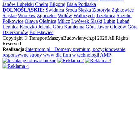
Janów Lubelski
Chełm
Biłgoraj
Biała Podlaska
DOLNOŚLĄSKIE:
Świdnica
Środa Śląska
Złotoryja
Ząbkowice
Śląskie
Wrocław
Zgorzelec
Wołów
Wałbrzych
Trzebnica
Strzelin
Polkowice
Oława
Oleśnica
Milicz
Lwówek Śląski
Lubin
Lubań
Legnica
Kłodzko
Jelenia Góra
Kamienna Góra
Jawor
Głogów
Góra
Dzierżoniów
Bolesławiec
Copyright ©
TransportMaszynBudowlanych.pl
2026 All Rights
Reserved.
Realizacja:
Interprom.pl - Domeny premium, pozycjonowanie,
responsywne strony www dla firm w technologii AMP.