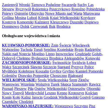
Zaniemyśl
Wronki
Tarnowo Podgórne
Swarzędz
Suchy Las
Stęszew
Ryczywół
Rokietnica
Puszczykowo
Rogoźno
Pobiedziska
Pniewy
Ostroróg
Obrzycko
Nowe Miasto nad Wartą
Murowana
Goślina
Mosina
Luboń
Kórnik
Książ Wielkopolski
Krzykosy
Kostrzyn
Komorniki
Kaźmierz
Kleszczewo
Duszniki
Dopiewo
Dominowo
Dolsk
Czerwonak
Buk
Brodnica
Obsługiwane województwa i miasta
KUJAWSKO-POMORSKIE:
Żnin
Świecie
Włocławek
Wąbrzeźno
Tuchola
Toruń
Sępólno Krajeńskie
Rypin
Radziejów
Nakło nad Notecią
Mogilno
Lipno
Inowrocław
Grudziądz
Golub-
Dobrzyń
Chełmno
Bydgoszcz
Brodnica
Aleksandrów Kujawski
ZACHODNIOPOMORSKIE:
Świnoujście
Świdwin
Łobez
Wałcz
Szczecinek
Sławno
Szczecin
Stargard
Pyrzyce
Police
Myślibórz
Kołobrzeg
Koszalin
Gryfice
Gryfino
Kamień Pomorski
Goleniów
Drawsko Pomorskie
Choszczno
Białogard
WIELKOPOLSKIE:
Środa Wielkopolska
Śrem
Złotów
Wągrowiec
Września
Wolsztyn
Turek
Słupca
Szamotuły
Rawicz
Poznań
Pleszew
Piła
Ostrów Wielkopolski
Ostrzeszów
Oborniki
Nowy Tomyśl
Międzychód
Leszno
Kępno
Krotoszyn
Kościan
Konin
Koło
Kalisz
Jarocin
Grodzisk Wielkopolski
Gostyń
Gniezno
Czarnków
Chodzież
WARMIŃSKO-MAZURSKIE:
Węgorzewo
Szczytno
Pisz