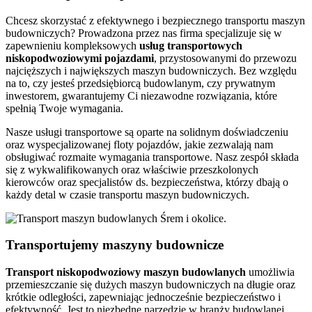
Chcesz skorzystać z efektywnego i bezpiecznego transportu maszyn
budowniczych? Prowadzona przez nas firma specjalizuje się w
zapewnieniu kompleksowych
usług transportowych
niskopodwoziowymi pojazdami
, przystosowanymi do przewozu
najcięższych i największych maszyn budowniczych. Bez względu
na to, czy jesteś przedsiębiorcą budowlanym, czy prywatnym
inwestorem, gwarantujemy Ci niezawodne rozwiązania, które
spełnią Twoje wymagania.
Nasze usługi transportowe są oparte na solidnym doświadczeniu
oraz wyspecjalizowanej floty pojazdów, jakie zezwalają nam
obsługiwać rozmaite wymagania transportowe. Nasz zespół składa
się z wykwalifikowanych oraz właściwie przeszkolonych
kierowców oraz specjalistów ds. bezpieczeństwa, którzy dbają o
każdy detal w czasie transportu maszyn budowniczych.
Transportujemy maszyny budownicze
Transport
niskopodwoziowy maszyn
budowlanych
umożliwia
przemieszczanie się dużych maszyn budowniczych na długie oraz
krótkie odległości, zapewniając jednocześnie bezpieczeństwo i
efektywność. Jest to niezbędne narzędzie w branży budowlanej,