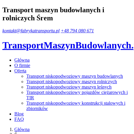
Transport maszyn budowlanych i
rolniczych Śrem
kontakt@fabrykatransportu.pl
+48 794 080 671
TransportMaszynBudowlanych
Główna
O firmie
Oferta
Transport niskopodwoziowy maszyn budowlanych
Transport niskopodwoziowy maszyn rolniczych
Transport niskopodwoziowy maszyn leśnych
Transport niskopodwoziowy pojazdów ciężarowych i
TIR
Transport niskopodwoziowy konstrukcji stalowych i
zbiorników
Blog
FAQ
Główna