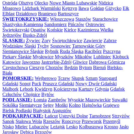
Ostróda
Olsztyn
Olecko
Nowe Miasto Lubawskie
Nidzica
Mrągowo
Lidzbark Warmiński
Kętrzyn
Iława
Gołdap
Giżycko
Ełk
Elbląg
Działdowo
Braniewo
Bartoszyce
ŚWIĘTOKRZYSKIE:
Włoszczowa
Staszów
Starachowice
Skarżysko-Kamienna
Sandomierz
Pińczów
Ostrowiec
Świętokrzyski
Opatów
Końskie
Kielce
Kazimierza Wielka
Jędrzejów
Busko-Zdrój
ŚLĄSKIE:
Żywiec
Żory
Świętochłowice
Zawiercie
Zabrze
Wodzisław Śląski
Tychy
Sosnowiec
Tarnowskie Góry
Siemianowice Śląskie
Rybnik
Ruda Śląska
Racibórz
Pszczyna
Piekary Śląskie
Mysłowice
Myszków
Mikołów
Lubliniec
Kłobuck
Katowice
Jaworzno
Jastrzębie-Zdrój
Gliwice
Dąbrowa Górnicza
Częstochowa
Cieszyn
Chorzów
Będzin
Bytom
Bieruń
Bielsko-
Biała
POMORSKIE:
Wejherowo
Tczew
Słupsk
Sztum
Starogard
Gdański
Sopot
Puck
Pruszcz Gdański
Nowy Dwór Gdański
Malbork
Lębork
Kwidzyn
Kościerzyna
Kartuzy
Gdynia
Gdańsk
Człuchów
Chojnice
Bytów
PODLASKIE:
Łomża
Zambrów
Wysokie Mazowieckie
Suwałki
Sokółka
Siemiatycze
Sejny
Mońki
Kolno
Hajnówka
Grajewo
Bielsk Podlaski
Białystok
Augustów
PODKARPACKIE:
Łańcut
Ustrzyki Dolne
Tarnobrzeg
Strzyżów
Sanok
Stalowa Wola
Rzeszów
Ropczyce
Przeworsk
Przemyśl
Nisko
Mielec
Lubaczów
Leżajsk
Lesko
Kolbuszowa
Krosno
Jasło
Jarosław
Dębica
Brzozów