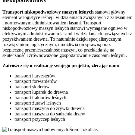
niskopodwoziowy
Transport niskopodwoziowy maszyn leśnych
stanowi główny
element w logistyce leśnej i w działaniach związanych z zalesianiem
i normowanym administrowaniem lasami. Transport
niskopodwoziowy maszyn leśnych stanowi wymagane ogniwo w
efektywnym administrowaniu lasami i w działaniach powiązanych z
pozyskiwaniem drewna. To naturalnie dzięki specjalistycznym
rozwiązaniom logistycznym, umożliwia on sprawną oraz
bezpieczną przemieszczalność maszyn, co przekłada się na
skuteczność i zrównoważone gospodarowanie zasobami leśnymi.
Zatroszcz się o realizację swojego projektu, zlecając nam:
transport harvesterów
transport forwarderów
transport skiderów
transport łuparek do drewna
transport traktorów leśnych
transport żurawi leśnych
transport maszyna do zrywki drewna
transport maszyna do sadzenia drzew
transport przyczep leśnych