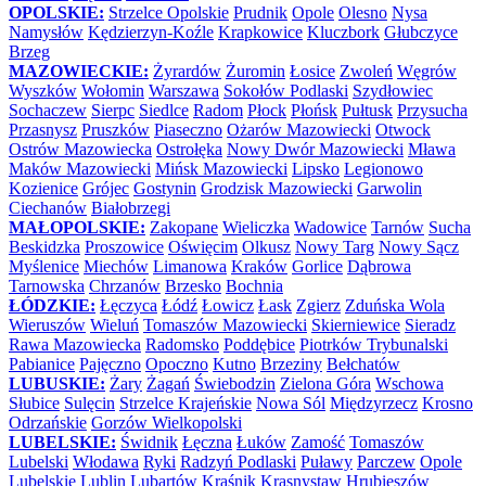
OPOLSKIE:
Strzelce Opolskie
Prudnik
Opole
Olesno
Nysa
Namysłów
Kędzierzyn-Koźle
Krapkowice
Kluczbork
Głubczyce
Brzeg
MAZOWIECKIE:
Żyrardów
Żuromin
Łosice
Zwoleń
Węgrów
Wyszków
Wołomin
Warszawa
Sokołów Podlaski
Szydłowiec
Sochaczew
Sierpc
Siedlce
Radom
Płock
Płońsk
Pułtusk
Przysucha
Przasnysz
Pruszków
Piaseczno
Ożarów Mazowiecki
Otwock
Ostrów Mazowiecka
Ostrołęka
Nowy Dwór Mazowiecki
Mława
Maków Mazowiecki
Mińsk Mazowiecki
Lipsko
Legionowo
Kozienice
Grójec
Gostynin
Grodzisk Mazowiecki
Garwolin
Ciechanów
Białobrzegi
MAŁOPOLSKIE:
Zakopane
Wieliczka
Wadowice
Tarnów
Sucha
Beskidzka
Proszowice
Oświęcim
Olkusz
Nowy Targ
Nowy Sącz
Myślenice
Miechów
Limanowa
Kraków
Gorlice
Dąbrowa
Tarnowska
Chrzanów
Brzesko
Bochnia
ŁÓDZKIE:
Łęczyca
Łódź
Łowicz
Łask
Zgierz
Zduńska Wola
Wieruszów
Wieluń
Tomaszów Mazowiecki
Skierniewice
Sieradz
Rawa Mazowiecka
Radomsko
Poddębice
Piotrków Trybunalski
Pabianice
Pajęczno
Opoczno
Kutno
Brzeziny
Bełchatów
LUBUSKIE:
Żary
Żagań
Świebodzin
Zielona Góra
Wschowa
Słubice
Sulęcin
Strzelce Krajeńskie
Nowa Sól
Międzyrzecz
Krosno
Odrzańskie
Gorzów Wielkopolski
LUBELSKIE:
Świdnik
Łęczna
Łuków
Zamość
Tomaszów
Lubelski
Włodawa
Ryki
Radzyń Podlaski
Puławy
Parczew
Opole
Lubelskie
Lublin
Lubartów
Kraśnik
Krasnystaw
Hrubieszów