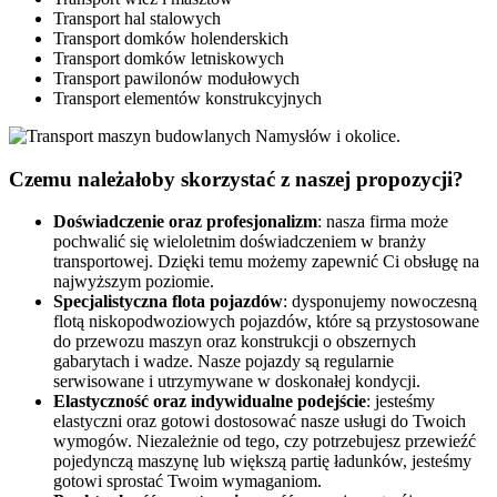
Transport hal stalowych
Transport domków holenderskich
Transport domków letniskowych
Transport pawilonów modułowych
Transport elementów konstrukcyjnych
Czemu
należałoby
skorzystać z naszej propozycji?
Doświadczenie oraz profesjonalizm
: nasza firma może
pochwalić się wieloletnim doświadczeniem w branży
transportowej. Dzięki temu możemy zapewnić Ci obsługę na
najwyższym poziomie.
Specjalistyczna flota pojazdów
: dysponujemy nowoczesną
flotą niskopodwoziowych pojazdów, które są przystosowane
do przewozu maszyn oraz konstrukcji o obszernych
gabarytach i wadze. Nasze pojazdy są regularnie
serwisowane i utrzymywane w doskonałej kondycji.
Elastyczność oraz indywidualne podejście
: jesteśmy
elastyczni oraz gotowi dostosować nasze usługi do Twoich
wymogów. Niezależnie od tego, czy potrzebujesz przewieźć
pojedynczą maszynę lub większą partię ładunków, jesteśmy
gotowi sprostać Twoim wymaganiom.