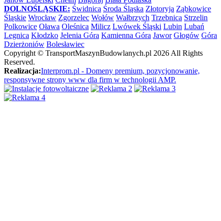
DOLNOŚLĄSKIE:
Świdnica
Środa Śląska
Złotoryja
Ząbkowice
Śląskie
Wrocław
Zgorzelec
Wołów
Wałbrzych
Trzebnica
Strzelin
Polkowice
Oława
Oleśnica
Milicz
Lwówek Śląski
Lubin
Lubań
Legnica
Kłodzko
Jelenia Góra
Kamienna Góra
Jawor
Głogów
Góra
Dzierżoniów
Bolesławiec
Copyright ©
TransportMaszynBudowlanych.pl
2026 All Rights
Reserved.
Realizacja:
Interprom.pl - Domeny premium, pozycjonowanie,
responsywne strony www dla firm w technologii AMP.