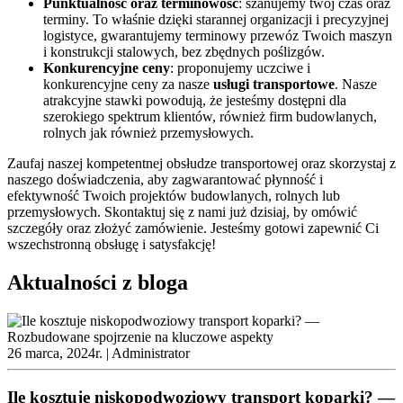
Punktualność oraz terminowość
: szanujemy twój czas oraz
terminy. To właśnie dzięki starannej organizacji i precyzyjnej
logistyce, gwarantujemy terminowy przewóz Twoich maszyn
i konstrukcji stalowych, bez zbędnych poślizgów.
Konkurencyjne ceny
: proponujemy uczciwe i
konkurencyjne ceny za nasze
usługi transportowe
. Nasze
atrakcyjne stawki powodują, że jesteśmy dostępni dla
szerokiego spektrum klientów, również firm budowlanych,
rolnych jak również przemysłowych.
Zaufaj naszej kompetentnej obsłudze transportowej oraz skorzystaj z
naszego doświadczenia, aby zagwarantować płynność i
efektywność Twoich projektów budowlanych, rolnych lub
przemysłowych. Skontaktuj się z nami już dzisiaj, by omówić
szczegóły oraz złożyć zamówienie. Jesteśmy gotowi zapewnić Ci
wszechstronną obsługę i satysfakcję!
Aktualności z bloga
26 marca, 2024r. |
Administrator
Ile kosztuje niskopodwoziowy transport koparki? —