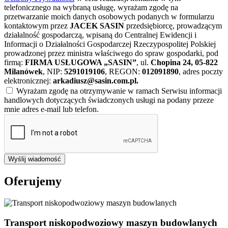
telefonicznego na wybraną usługę, wyrażam zgodę na
przetwarzanie moich danych osobowych podanych w formularzu
kontaktowym przez
JACEK SASIN
przedsiębiorcę, prowadzącym
działalność gospodarczą, wpisaną do Centralnej Ewidencji i
Informacji o Działalności Gospodarczej Rzeczypospolitej Polskiej
prowadzonej przez ministra właściwego do spraw gospodarki, pod
firmą:
FIRMA USŁUGOWA „SASIN”
, ul.
Chopina 24, 05-822
Milanówek
, NIP:
5291019106
, REGON:
012091890
, adres poczty
elektronicznej:
arkadiusz@sasin.com.pl
.
Wyrażam zgodę na otrzymywanie w ramach Serwisu informacji
handlowych dotyczących świadczonych usługi na podany przeze
mnie adres e-mail lub telefon.
Wyślij wiadomość
Oferujemy
Transport niskopodwoziowy maszyn budowlanych