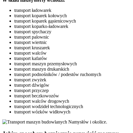
W skład naszej oferty wchodzi:
transport ładowarek
transport koparek kołowych
transport koparek gąsienicowych
transport koparko-ładowarek
transport spychaczy
transport palownic
transport wiertnic
transport kruszarek
transport walców
transport kafarów
transport maszyn przemysłowych
transport maszyn drukarskich
transport podnośników / podestów ruchomych
transport zwyżek
transport dźwigów
transport przyczep
transport beczkowozów
transport walców drogowych
transport wodzideł technologicznych
transport wózków widłowych