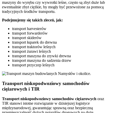
maszyny do wyrębu czy wywrotki leśne, często są zbyt duże lub
ewentualnie zbyt ciężkie, by mogły być przewożone za pomocą
tradycyjnych środków transportu.
Podejmujemy się takich zleceń, jak:
transport harvesterów
transport forwarderów
transport skiderów
transport łuparek do drewna
transport traktorów leśnych
transport żurawi leśnych
transport maszyna do zrywki drewna
transport maszyna do sadzenia drzew
transport przyczep leśnych
Transport niskopodwoziowy samochodów
ciężarowych i TIR
Transport niskopodwoziowy samochodów ciężarowych
oraz
TIR stanowi istotne rozwiązanie w dzisiejszej logistyce
międzynarodowej, gwarantując sprawną oraz bezpieczną
przemieszczalność dużych pojazdów drogowych na duże