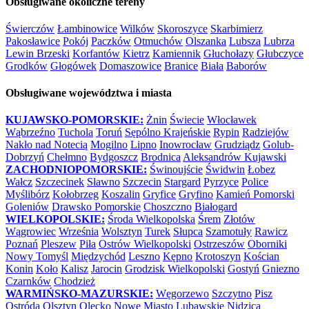
Obsługiwane okoliczne tereny
Świerczów
Łambinowice
Wilków
Skoroszyce
Skarbimierz
Pakosławice
Pokój
Paczków
Otmuchów
Olszanka
Lubsza
Lubrza
Lewin Brzeski
Korfantów
Kietrz
Kamiennik
Głuchołazy
Głubczyce
Grodków
Głogówek
Domaszowice
Branice
Biała
Baborów
Obsługiwane województwa i miasta
KUJAWSKO-POMORSKIE:
Żnin
Świecie
Włocławek
Wąbrzeźno
Tuchola
Toruń
Sępólno Krajeńskie
Rypin
Radziejów
Nakło nad Notecią
Mogilno
Lipno
Inowrocław
Grudziądz
Golub-
Dobrzyń
Chełmno
Bydgoszcz
Brodnica
Aleksandrów Kujawski
ZACHODNIOPOMORSKIE:
Świnoujście
Świdwin
Łobez
Wałcz
Szczecinek
Sławno
Szczecin
Stargard
Pyrzyce
Police
Myślibórz
Kołobrzeg
Koszalin
Gryfice
Gryfino
Kamień Pomorski
Goleniów
Drawsko Pomorskie
Choszczno
Białogard
WIELKOPOLSKIE:
Środa Wielkopolska
Śrem
Złotów
Wągrowiec
Września
Wolsztyn
Turek
Słupca
Szamotuły
Rawicz
Poznań
Pleszew
Piła
Ostrów Wielkopolski
Ostrzeszów
Oborniki
Nowy Tomyśl
Międzychód
Leszno
Kępno
Krotoszyn
Kościan
Konin
Koło
Kalisz
Jarocin
Grodzisk Wielkopolski
Gostyń
Gniezno
Czarnków
Chodzież
WARMIŃSKO-MAZURSKIE:
Węgorzewo
Szczytno
Pisz
Ostróda
Olsztyn
Olecko
Nowe Miasto Lubawskie
Nidzica