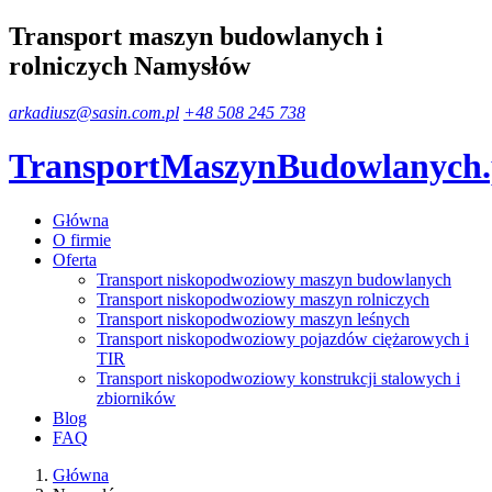
Transport maszyn budowlanych i
rolniczych Namysłów
arkadiusz@sasin.com.pl
+48 508 245 738
TransportMaszynBudowlanych
Główna
O firmie
Oferta
Transport niskopodwoziowy maszyn budowlanych
Transport niskopodwoziowy maszyn rolniczych
Transport niskopodwoziowy maszyn leśnych
Transport niskopodwoziowy pojazdów ciężarowych i
TIR
Transport niskopodwoziowy konstrukcji stalowych i
zbiorników
Blog
FAQ
Główna