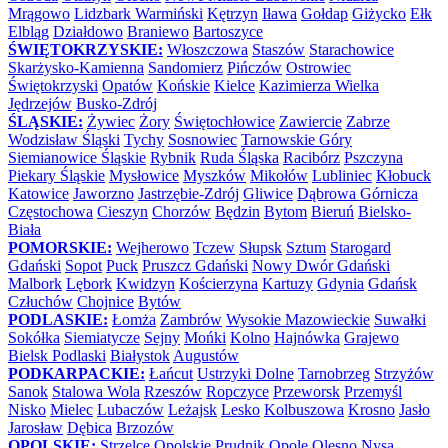
Mrągowo
Lidzbark Warmiński
Kętrzyn
Iława
Gołdap
Giżycko
Ełk
Elbląg
Działdowo
Braniewo
Bartoszyce
ŚWIĘTOKRZYSKIE:
Włoszczowa
Staszów
Starachowice
Skarżysko-Kamienna
Sandomierz
Pińczów
Ostrowiec
Świętokrzyski
Opatów
Końskie
Kielce
Kazimierza Wielka
Jędrzejów
Busko-Zdrój
ŚLĄSKIE:
Żywiec
Żory
Świętochłowice
Zawiercie
Zabrze
Wodzisław Śląski
Tychy
Sosnowiec
Tarnowskie Góry
Siemianowice Śląskie
Rybnik
Ruda Śląska
Racibórz
Pszczyna
Piekary Śląskie
Mysłowice
Myszków
Mikołów
Lubliniec
Kłobuck
Katowice
Jaworzno
Jastrzębie-Zdrój
Gliwice
Dąbrowa Górnicza
Częstochowa
Cieszyn
Chorzów
Będzin
Bytom
Bieruń
Bielsko-
Biała
POMORSKIE:
Wejherowo
Tczew
Słupsk
Sztum
Starogard
Gdański
Sopot
Puck
Pruszcz Gdański
Nowy Dwór Gdański
Malbork
Lębork
Kwidzyn
Kościerzyna
Kartuzy
Gdynia
Gdańsk
Człuchów
Chojnice
Bytów
PODLASKIE:
Łomża
Zambrów
Wysokie Mazowieckie
Suwałki
Sokółka
Siemiatycze
Sejny
Mońki
Kolno
Hajnówka
Grajewo
Bielsk Podlaski
Białystok
Augustów
PODKARPACKIE:
Łańcut
Ustrzyki Dolne
Tarnobrzeg
Strzyżów
Sanok
Stalowa Wola
Rzeszów
Ropczyce
Przeworsk
Przemyśl
Nisko
Mielec
Lubaczów
Leżajsk
Lesko
Kolbuszowa
Krosno
Jasło
Jarosław
Dębica
Brzozów
OPOLSKIE:
Strzelce Opolskie
Prudnik
Opole
Olesno
Nysa