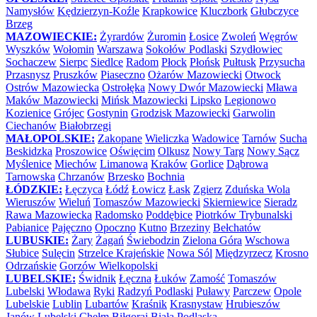
Namysłów
Kędzierzyn-Koźle
Krapkowice
Kluczbork
Głubczyce
Brzeg
MAZOWIECKIE:
Żyrardów
Żuromin
Łosice
Zwoleń
Węgrów
Wyszków
Wołomin
Warszawa
Sokołów Podlaski
Szydłowiec
Sochaczew
Sierpc
Siedlce
Radom
Płock
Płońsk
Pułtusk
Przysucha
Przasnysz
Pruszków
Piaseczno
Ożarów Mazowiecki
Otwock
Ostrów Mazowiecka
Ostrołęka
Nowy Dwór Mazowiecki
Mława
Maków Mazowiecki
Mińsk Mazowiecki
Lipsko
Legionowo
Kozienice
Grójec
Gostynin
Grodzisk Mazowiecki
Garwolin
Ciechanów
Białobrzegi
MAŁOPOLSKIE:
Zakopane
Wieliczka
Wadowice
Tarnów
Sucha
Beskidzka
Proszowice
Oświęcim
Olkusz
Nowy Targ
Nowy Sącz
Myślenice
Miechów
Limanowa
Kraków
Gorlice
Dąbrowa
Tarnowska
Chrzanów
Brzesko
Bochnia
ŁÓDZKIE:
Łęczyca
Łódź
Łowicz
Łask
Zgierz
Zduńska Wola
Wieruszów
Wieluń
Tomaszów Mazowiecki
Skierniewice
Sieradz
Rawa Mazowiecka
Radomsko
Poddębice
Piotrków Trybunalski
Pabianice
Pajęczno
Opoczno
Kutno
Brzeziny
Bełchatów
LUBUSKIE:
Żary
Żagań
Świebodzin
Zielona Góra
Wschowa
Słubice
Sulęcin
Strzelce Krajeńskie
Nowa Sól
Międzyrzecz
Krosno
Odrzańskie
Gorzów Wielkopolski
LUBELSKIE:
Świdnik
Łęczna
Łuków
Zamość
Tomaszów
Lubelski
Włodawa
Ryki
Radzyń Podlaski
Puławy
Parczew
Opole
Lubelskie
Lublin
Lubartów
Kraśnik
Krasnystaw
Hrubieszów
Janów Lubelski
Chełm
Biłgoraj
Biała Podlaska