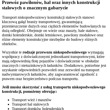
Przewóz pawilonów, hal oraz innych konstrukcji
stalowych o znacznym gabarycie
Transport niskopodwoziowy konstrukcji stalowych stanowi
kluczową gałąź branży transportowej, gwarantującą
przemieszczenie dużych oraz ciężkich elementów budowlanych na
dużą odległość. Obejmuje on wieże oraz maszty, hale stalowe,
domki holenderskie, domki letniskowe, pawilony modułowe oraz
różne elementy konstrukcyjne niezbędne do budowy różnych
obiektów.
Wszystkie te
rodzaje
przewozu
niskopodwoziowego
wymagają
współpracy z doświadczonymi jednostkami transportowymi, które
mają odpowiednią flotę pojazdów i doświadczenie w obsłudze
znacznych i nietuzinkowych ładunków. Dodatkowo, potrzebne jest
uzyskanie odpowiednich pozwoleń oraz zezwoleń na transport
nadwymiarowych ładunków, aby zagwarantować zgodność z
prawem oraz bezpieczeństwo podczas transportu.
Jeśli musisz skorzystać z usług transportu niskopodwoziowego
konstrukcji, pomożemy oferując:
Transport wież i masztów
Transport hal stalowych
Transport domków holenderskich