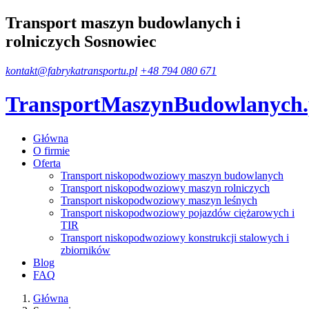
Transport maszyn budowlanych i
rolniczych Sosnowiec
kontakt@fabrykatransportu.pl
+48 794 080 671
TransportMaszynBudowlanych
Główna
O firmie
Oferta
Transport niskopodwoziowy maszyn budowlanych
Transport niskopodwoziowy maszyn rolniczych
Transport niskopodwoziowy maszyn leśnych
Transport niskopodwoziowy pojazdów ciężarowych i
TIR
Transport niskopodwoziowy konstrukcji stalowych i
zbiorników
Blog
FAQ
Główna