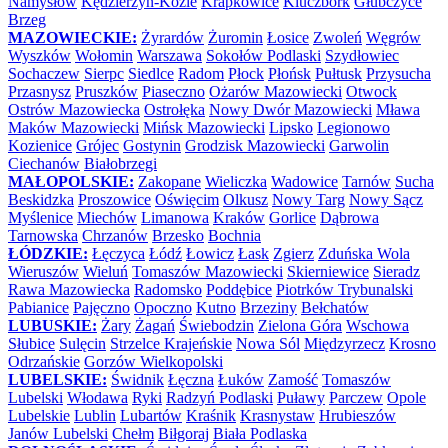
Namysłów
Kędzierzyn-Koźle
Krapkowice
Kluczbork
Głubczyce
Brzeg
MAZOWIECKIE:
Żyrardów
Żuromin
Łosice
Zwoleń
Węgrów
Wyszków
Wołomin
Warszawa
Sokołów Podlaski
Szydłowiec
Sochaczew
Sierpc
Siedlce
Radom
Płock
Płońsk
Pułtusk
Przysucha
Przasnysz
Pruszków
Piaseczno
Ożarów Mazowiecki
Otwock
Ostrów Mazowiecka
Ostrołęka
Nowy Dwór Mazowiecki
Mława
Maków Mazowiecki
Mińsk Mazowiecki
Lipsko
Legionowo
Kozienice
Grójec
Gostynin
Grodzisk Mazowiecki
Garwolin
Ciechanów
Białobrzegi
MAŁOPOLSKIE:
Zakopane
Wieliczka
Wadowice
Tarnów
Sucha
Beskidzka
Proszowice
Oświęcim
Olkusz
Nowy Targ
Nowy Sącz
Myślenice
Miechów
Limanowa
Kraków
Gorlice
Dąbrowa
Tarnowska
Chrzanów
Brzesko
Bochnia
ŁÓDZKIE:
Łęczyca
Łódź
Łowicz
Łask
Zgierz
Zduńska Wola
Wieruszów
Wieluń
Tomaszów Mazowiecki
Skierniewice
Sieradz
Rawa Mazowiecka
Radomsko
Poddębice
Piotrków Trybunalski
Pabianice
Pajęczno
Opoczno
Kutno
Brzeziny
Bełchatów
LUBUSKIE:
Żary
Żagań
Świebodzin
Zielona Góra
Wschowa
Słubice
Sulęcin
Strzelce Krajeńskie
Nowa Sól
Międzyrzecz
Krosno
Odrzańskie
Gorzów Wielkopolski
LUBELSKIE:
Świdnik
Łęczna
Łuków
Zamość
Tomaszów
Lubelski
Włodawa
Ryki
Radzyń Podlaski
Puławy
Parczew
Opole
Lubelskie
Lublin
Lubartów
Kraśnik
Krasnystaw
Hrubieszów
Janów Lubelski
Chełm
Biłgoraj
Biała Podlaska