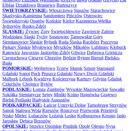
Elbląg
Działdowo
Braniewo
Bartoszyce
ŚWIĘTOKRZYSKIE:
Włoszczowa
Staszów
Starachowice
Skarżysko-Kamienna
Sandomierz
Pińczów
Ostrowiec
Świętokrzyski
Opatów
Końskie
Kielce
Kazimierza Wielka
Jędrzejów
Busko-Zdrój
ŚLĄSKIE:
Żywiec
Żory
Świętochłowice
Zawiercie
Zabrze
Wodzisław Śląski
Tychy
Sosnowiec
Tarnowskie Góry
Siemianowice Śląskie
Rybnik
Ruda Śląska
Racibórz
Pszczyna
Piekary Śląskie
Mysłowice
Myszków
Mikołów
Lubliniec
Kłobuck
Katowice
Jaworzno
Jastrzębie-Zdrój
Gliwice
Dąbrowa Górnicza
Częstochowa
Cieszyn
Chorzów
Będzin
Bytom
Bieruń
Bielsko-
Biała
POMORSKIE:
Wejherowo
Tczew
Słupsk
Sztum
Starogard
Gdański
Sopot
Puck
Pruszcz Gdański
Nowy Dwór Gdański
Malbork
Lębork
Kwidzyn
Kościerzyna
Kartuzy
Gdynia
Gdańsk
Człuchów
Chojnice
Bytów
PODLASKIE:
Łomża
Zambrów
Wysokie Mazowieckie
Suwałki
Sokółka
Siemiatycze
Sejny
Mońki
Kolno
Hajnówka
Grajewo
Bielsk Podlaski
Białystok
Augustów
PODKARPACKIE:
Łańcut
Ustrzyki Dolne
Tarnobrzeg
Strzyżów
Sanok
Stalowa Wola
Rzeszów
Ropczyce
Przeworsk
Przemyśl
Nisko
Mielec
Lubaczów
Leżajsk
Lesko
Kolbuszowa
Krosno
Jasło
Jarosław
Dębica
Brzozów
OPOLSKIE:
Strzelce Opolskie
Prudnik
Opole
Olesno
Nysa