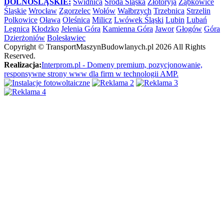
DOLNOŚLĄSKIE:
Świdnica
Środa Śląska
Złotoryja
Ząbkowice
Śląskie
Wrocław
Zgorzelec
Wołów
Wałbrzych
Trzebnica
Strzelin
Polkowice
Oława
Oleśnica
Milicz
Lwówek Śląski
Lubin
Lubań
Legnica
Kłodzko
Jelenia Góra
Kamienna Góra
Jawor
Głogów
Góra
Dzierżoniów
Bolesławiec
Copyright ©
TransportMaszynBudowlanych.pl
2026 All Rights
Reserved.
Realizacja:
Interprom.pl - Domeny premium, pozycjonowanie,
responsywne strony www dla firm w technologii AMP.