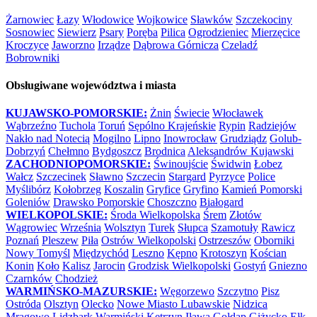
Żarnowiec
Łazy
Włodowice
Wojkowice
Sławków
Szczekociny
Sosnowiec
Siewierz
Psary
Poręba
Pilica
Ogrodzieniec
Mierzęcice
Kroczyce
Jaworzno
Irządze
Dąbrowa Górnicza
Czeladź
Bobrowniki
Obsługiwane województwa i miasta
KUJAWSKO-POMORSKIE:
Żnin
Świecie
Włocławek
Wąbrzeźno
Tuchola
Toruń
Sępólno Krajeńskie
Rypin
Radziejów
Nakło nad Notecią
Mogilno
Lipno
Inowrocław
Grudziądz
Golub-
Dobrzyń
Chełmno
Bydgoszcz
Brodnica
Aleksandrów Kujawski
ZACHODNIOPOMORSKIE:
Świnoujście
Świdwin
Łobez
Wałcz
Szczecinek
Sławno
Szczecin
Stargard
Pyrzyce
Police
Myślibórz
Kołobrzeg
Koszalin
Gryfice
Gryfino
Kamień Pomorski
Goleniów
Drawsko Pomorskie
Choszczno
Białogard
WIELKOPOLSKIE:
Środa Wielkopolska
Śrem
Złotów
Wągrowiec
Września
Wolsztyn
Turek
Słupca
Szamotuły
Rawicz
Poznań
Pleszew
Piła
Ostrów Wielkopolski
Ostrzeszów
Oborniki
Nowy Tomyśl
Międzychód
Leszno
Kępno
Krotoszyn
Kościan
Konin
Koło
Kalisz
Jarocin
Grodzisk Wielkopolski
Gostyń
Gniezno
Czarnków
Chodzież
WARMIŃSKO-MAZURSKIE:
Węgorzewo
Szczytno
Pisz
Ostróda
Olsztyn
Olecko
Nowe Miasto Lubawskie
Nidzica
Mrągowo
Lidzbark Warmiński
Kętrzyn
Iława
Gołdap
Giżycko
Ełk