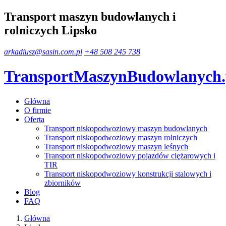
Transport maszyn budowlanych i
rolniczych Lipsko
arkadiusz@sasin.com.pl
+48 508 245 738
TransportMaszynBudowlanych
Główna
O firmie
Oferta
Transport niskopodwoziowy maszyn budowlanych
Transport niskopodwoziowy maszyn rolniczych
Transport niskopodwoziowy maszyn leśnych
Transport niskopodwoziowy pojazdów ciężarowych i
TIR
Transport niskopodwoziowy konstrukcji stalowych i
zbiorników
Blog
FAQ
Główna