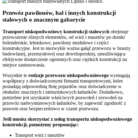
Przewóz pawilonów, hal i innych konstrukcji
stalowych o znacznym gabarycie
Transport
niskopodwoziowy konstrukcji stalowych
obejmuje
przewożenie różnych elementów, od wież i masztów po domki
holenderskie, letniskowe, pawilony modułowe i części
konstrukcyjne. Jest to niezwykle ważna gałąź przewozu w branży
budowlanej, przemysłowej oraz deweloperskiej, umożliwiająca
efektywne dostarczenie ogromnych oraz ciężkich konstrukcji na
miejsce zastosowania.
Wszystkie te
rodzaje
przewozu
niskopodwoziowego
wymagają
współpracy z doświadczonymi firmami transportowymi, które
posiadają odpowiednią flotę pojazdów oraz doświadczenie w
obsłudze znacznych i nietuzinkowych ładunków. Dodatkowo,
potrzebne jest uzyskanie właściwych pozwoleń i zezwoleń na
przewóz nadwymiarowych ładunków, by zapewnić zgodność z
prawem oraz bezpieczeństwo w czasie przewozu.
Jeśli musisz skorzystać z usług transportu niskopodwoziowego
konstrukcji, pomożemy proponując:
Transport wież i masztów