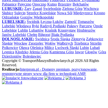
Pabianice
Pajęczno
Opoczno
Kutno
Brzeziny
Bełchatów
LUBUSKIE:
Żary
Żagań
Świebodzin
Zielona Góra
Wschowa
Słubice
Sulęcin
Strzelce Krajeńskie
Nowa Sól
Międzyrzecz
Krosno
Odrzańskie
Gorzów Wielkopolski
LUBELSKIE:
Świdnik
Łęczna
Łuków
Zamość
Tomaszów
Lubelski
Włodawa
Ryki
Radzyń Podlaski
Puławy
Parczew
Opole
Lubelskie
Lublin
Lubartów
Kraśnik
Krasnystaw
Hrubieszów
Janów Lubelski
Chełm
Biłgoraj
Biała Podlaska
DOLNOŚLĄSKIE:
Świdnica
Środa Śląska
Złotoryja
Ząbkowice
Śląskie
Wrocław
Zgorzelec
Wołów
Wałbrzych
Trzebnica
Strzelin
Polkowice
Oława
Oleśnica
Milicz
Lwówek Śląski
Lubin
Lubań
Legnica
Kłodzko
Jelenia Góra
Kamienna Góra
Jawor
Głogów
Góra
Dzierżoniów
Bolesławiec
Copyright ©
TransportMaszynBudowlanych.pl
2026 All Rights
Reserved.
Realizacja:
Interprom.pl - Domeny premium, pozycjonowanie,
responsywne strony www dla firm w technologii AMP.