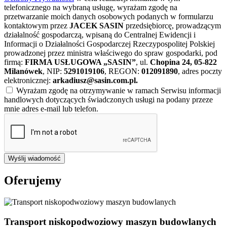
telefonicznego na wybraną usługę, wyrażam zgodę na
przetwarzanie moich danych osobowych podanych w formularzu
kontaktowym przez
JACEK SASIN
przedsiębiorcę, prowadzącym
działalność gospodarczą, wpisaną do Centralnej Ewidencji i
Informacji o Działalności Gospodarczej Rzeczypospolitej Polskiej
prowadzonej przez ministra właściwego do spraw gospodarki, pod
firmą:
FIRMA USŁUGOWA „SASIN”
, ul.
Chopina 24, 05-822
Milanówek
, NIP:
5291019106
, REGON:
012091890
, adres poczty
elektronicznej:
arkadiusz@sasin.com.pl
.
Wyrażam zgodę na otrzymywanie w ramach Serwisu informacji
handlowych dotyczących świadczonych usługi na podany przeze
mnie adres e-mail lub telefon.
Wyślij wiadomość
Oferujemy
Transport niskopodwoziowy maszyn budowlanych