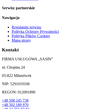
Serwisy partnerskie
Nawigacja
Regulamin serwisu
Polityka Ochrony Prywatności
Polityka Plików Cookies
Mapa strony
Kontakt
FIRMA USŁUGOWA „SASIN”
ul. Chopina 24
05-822 Milanówek
NIP: 5291019106
REGON: 012091890
+48 508 245 738
+48 502 189 970