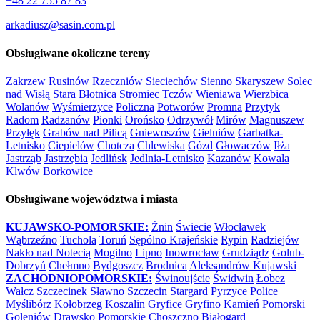
+48 22 755 87 83
arkadiusz@sasin.com.pl
Obsługiwane okoliczne tereny
Zakrzew
Rusinów
Rzeczniów
Sieciechów
Sienno
Skaryszew
Solec
nad Wisłą
Stara Błotnica
Stromiec
Tczów
Wieniawa
Wierzbica
Wolanów
Wyśmierzyce
Policzna
Potworów
Promna
Przytyk
Radom
Radzanów
Pionki
Orońsko
Odrzywół
Mirów
Magnuszew
Przyłęk
Grabów nad Pilicą
Gniewoszów
Gielniów
Garbatka-
Letnisko
Ciepielów
Chotcza
Chlewiska
Gózd
Głowaczów
Iłża
Jastrząb
Jastrzębia
Jedlińsk
Jedlnia-Letnisko
Kazanów
Kowala
Klwów
Borkowice
Obsługiwane województwa i miasta
KUJAWSKO-POMORSKIE:
Żnin
Świecie
Włocławek
Wąbrzeźno
Tuchola
Toruń
Sępólno Krajeńskie
Rypin
Radziejów
Nakło nad Notecią
Mogilno
Lipno
Inowrocław
Grudziądz
Golub-
Dobrzyń
Chełmno
Bydgoszcz
Brodnica
Aleksandrów Kujawski
ZACHODNIOPOMORSKIE:
Świnoujście
Świdwin
Łobez
Wałcz
Szczecinek
Sławno
Szczecin
Stargard
Pyrzyce
Police
Myślibórz
Kołobrzeg
Koszalin
Gryfice
Gryfino
Kamień Pomorski
Goleniów
Drawsko Pomorskie
Choszczno
Białogard