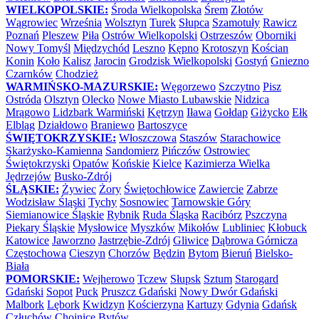
WIELKOPOLSKIE:
Środa Wielkopolska
Śrem
Złotów
Wągrowiec
Września
Wolsztyn
Turek
Słupca
Szamotuły
Rawicz
Poznań
Pleszew
Piła
Ostrów Wielkopolski
Ostrzeszów
Oborniki
Nowy Tomyśl
Międzychód
Leszno
Kępno
Krotoszyn
Kościan
Konin
Koło
Kalisz
Jarocin
Grodzisk Wielkopolski
Gostyń
Gniezno
Czarnków
Chodzież
WARMIŃSKO-MAZURSKIE:
Węgorzewo
Szczytno
Pisz
Ostróda
Olsztyn
Olecko
Nowe Miasto Lubawskie
Nidzica
Mrągowo
Lidzbark Warmiński
Kętrzyn
Iława
Gołdap
Giżycko
Ełk
Elbląg
Działdowo
Braniewo
Bartoszyce
ŚWIĘTOKRZYSKIE:
Włoszczowa
Staszów
Starachowice
Skarżysko-Kamienna
Sandomierz
Pińczów
Ostrowiec
Świętokrzyski
Opatów
Końskie
Kielce
Kazimierza Wielka
Jędrzejów
Busko-Zdrój
ŚLĄSKIE:
Żywiec
Żory
Świętochłowice
Zawiercie
Zabrze
Wodzisław Śląski
Tychy
Sosnowiec
Tarnowskie Góry
Siemianowice Śląskie
Rybnik
Ruda Śląska
Racibórz
Pszczyna
Piekary Śląskie
Mysłowice
Myszków
Mikołów
Lubliniec
Kłobuck
Katowice
Jaworzno
Jastrzębie-Zdrój
Gliwice
Dąbrowa Górnicza
Częstochowa
Cieszyn
Chorzów
Będzin
Bytom
Bieruń
Bielsko-
Biała
POMORSKIE:
Wejherowo
Tczew
Słupsk
Sztum
Starogard
Gdański
Sopot
Puck
Pruszcz Gdański
Nowy Dwór Gdański
Malbork
Lębork
Kwidzyn
Kościerzyna
Kartuzy
Gdynia
Gdańsk
Człuchów
Chojnice
Bytów