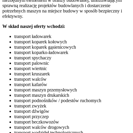
niezbędnym elementem w branży budowlanej, umożliwiającym
sprawną realizację projektów budowlanych i dostarczenie
potrzebnych maszyn na miejsce budowy w sposób bezpieczny i
efektywny.
W skład naszej oferty wchodzi:
transport ładowarek
transport koparek kołowych
transport koparek gąsienicowych
transport koparko-ładowarek
transport spychaczy
transport palownic
transport wiertnic
transport kruszarek
transport walców
transport kafarów
transport maszyn przemysłowych
transport maszyn drukarskich
transport podnośników / podestów ruchomych
transport zwyżek
transport dźwigów
transport przyczep
transport beczkowozów
transport walców drogowych
transport wodzideł technologicznych