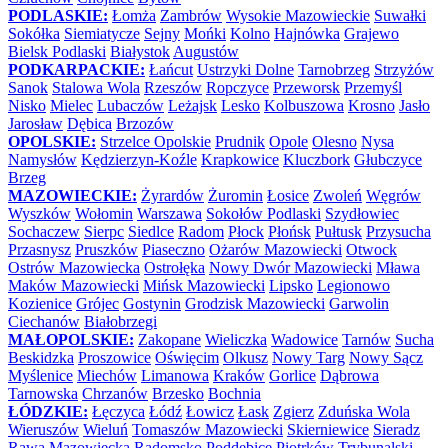
PODLASKIE:
Łomża
Zambrów
Wysokie Mazowieckie
Suwałki
Sokółka
Siemiatycze
Sejny
Mońki
Kolno
Hajnówka
Grajewo
Bielsk Podlaski
Białystok
Augustów
PODKARPACKIE:
Łańcut
Ustrzyki Dolne
Tarnobrzeg
Strzyżów
Sanok
Stalowa Wola
Rzeszów
Ropczyce
Przeworsk
Przemyśl
Nisko
Mielec
Lubaczów
Leżajsk
Lesko
Kolbuszowa
Krosno
Jasło
Jarosław
Dębica
Brzozów
OPOLSKIE:
Strzelce Opolskie
Prudnik
Opole
Olesno
Nysa
Namysłów
Kędzierzyn-Koźle
Krapkowice
Kluczbork
Głubczyce
Brzeg
MAZOWIECKIE:
Żyrardów
Żuromin
Łosice
Zwoleń
Węgrów
Wyszków
Wołomin
Warszawa
Sokołów Podlaski
Szydłowiec
Sochaczew
Sierpc
Siedlce
Radom
Płock
Płońsk
Pułtusk
Przysucha
Przasnysz
Pruszków
Piaseczno
Ożarów Mazowiecki
Otwock
Ostrów Mazowiecka
Ostrołęka
Nowy Dwór Mazowiecki
Mława
Maków Mazowiecki
Mińsk Mazowiecki
Lipsko
Legionowo
Kozienice
Grójec
Gostynin
Grodzisk Mazowiecki
Garwolin
Ciechanów
Białobrzegi
MAŁOPOLSKIE:
Zakopane
Wieliczka
Wadowice
Tarnów
Sucha
Beskidzka
Proszowice
Oświęcim
Olkusz
Nowy Targ
Nowy Sącz
Myślenice
Miechów
Limanowa
Kraków
Gorlice
Dąbrowa
Tarnowska
Chrzanów
Brzesko
Bochnia
ŁÓDZKIE:
Łęczyca
Łódź
Łowicz
Łask
Zgierz
Zduńska Wola
Wieruszów
Wieluń
Tomaszów Mazowiecki
Skierniewice
Sieradz
Rawa Mazowiecka
Radomsko
Poddębice
Piotrków Trybunalski