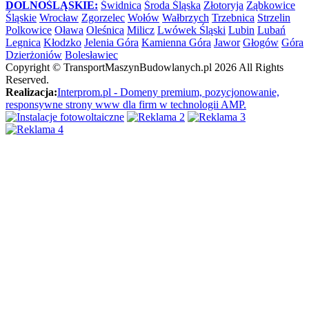
DOLNOŚLĄSKIE:
Świdnica
Środa Śląska
Złotoryja
Ząbkowice
Śląskie
Wrocław
Zgorzelec
Wołów
Wałbrzych
Trzebnica
Strzelin
Polkowice
Oława
Oleśnica
Milicz
Lwówek Śląski
Lubin
Lubań
Legnica
Kłodzko
Jelenia Góra
Kamienna Góra
Jawor
Głogów
Góra
Dzierżoniów
Bolesławiec
Copyright ©
TransportMaszynBudowlanych.pl
2026 All Rights
Reserved.
Realizacja:
Interprom.pl - Domeny premium, pozycjonowanie,
responsywne strony www dla firm w technologii AMP.