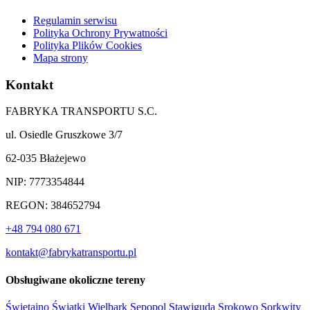
Regulamin serwisu
Polityka Ochrony Prywatności
Polityka Plików Cookies
Mapa strony
Kontakt
FABRYKA TRANSPORTU S.C.
ul. Osiedle Gruszkowe 3/7
62-035 Błażejewo
NIP: 7773354844
REGON: 384652794
+48 794 080 671
kontakt@fabrykatransportu.pl
Obsługiwane okoliczne tereny
Świętajno
Świątki
Wielbark
Sępopol
Stawiguda
Srokowo
Sorkwity