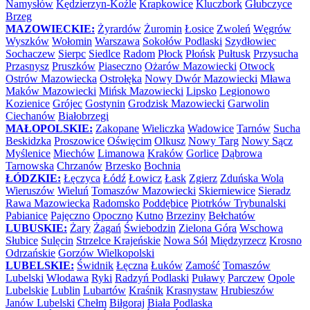
Namysłów
Kędzierzyn-Koźle
Krapkowice
Kluczbork
Głubczyce
Brzeg
MAZOWIECKIE:
Żyrardów
Żuromin
Łosice
Zwoleń
Węgrów
Wyszków
Wołomin
Warszawa
Sokołów Podlaski
Szydłowiec
Sochaczew
Sierpc
Siedlce
Radom
Płock
Płońsk
Pułtusk
Przysucha
Przasnysz
Pruszków
Piaseczno
Ożarów Mazowiecki
Otwock
Ostrów Mazowiecka
Ostrołęka
Nowy Dwór Mazowiecki
Mława
Maków Mazowiecki
Mińsk Mazowiecki
Lipsko
Legionowo
Kozienice
Grójec
Gostynin
Grodzisk Mazowiecki
Garwolin
Ciechanów
Białobrzegi
MAŁOPOLSKIE:
Zakopane
Wieliczka
Wadowice
Tarnów
Sucha
Beskidzka
Proszowice
Oświęcim
Olkusz
Nowy Targ
Nowy Sącz
Myślenice
Miechów
Limanowa
Kraków
Gorlice
Dąbrowa
Tarnowska
Chrzanów
Brzesko
Bochnia
ŁÓDZKIE:
Łęczyca
Łódź
Łowicz
Łask
Zgierz
Zduńska Wola
Wieruszów
Wieluń
Tomaszów Mazowiecki
Skierniewice
Sieradz
Rawa Mazowiecka
Radomsko
Poddębice
Piotrków Trybunalski
Pabianice
Pajęczno
Opoczno
Kutno
Brzeziny
Bełchatów
LUBUSKIE:
Żary
Żagań
Świebodzin
Zielona Góra
Wschowa
Słubice
Sulęcin
Strzelce Krajeńskie
Nowa Sól
Międzyrzecz
Krosno
Odrzańskie
Gorzów Wielkopolski
LUBELSKIE:
Świdnik
Łęczna
Łuków
Zamość
Tomaszów
Lubelski
Włodawa
Ryki
Radzyń Podlaski
Puławy
Parczew
Opole
Lubelskie
Lublin
Lubartów
Kraśnik
Krasnystaw
Hrubieszów
Janów Lubelski
Chełm
Biłgoraj
Biała Podlaska