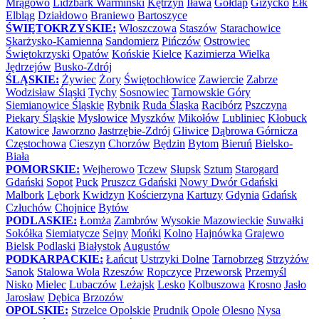
Mrągowo
Lidzbark Warmiński
Kętrzyn
Iława
Gołdap
Giżycko
Ełk
Elbląg
Działdowo
Braniewo
Bartoszyce
ŚWIĘTOKRZYSKIE:
Włoszczowa
Staszów
Starachowice
Skarżysko-Kamienna
Sandomierz
Pińczów
Ostrowiec
Świętokrzyski
Opatów
Końskie
Kielce
Kazimierza Wielka
Jędrzejów
Busko-Zdrój
ŚLĄSKIE:
Żywiec
Żory
Świętochłowice
Zawiercie
Zabrze
Wodzisław Śląski
Tychy
Sosnowiec
Tarnowskie Góry
Siemianowice Śląskie
Rybnik
Ruda Śląska
Racibórz
Pszczyna
Piekary Śląskie
Mysłowice
Myszków
Mikołów
Lubliniec
Kłobuck
Katowice
Jaworzno
Jastrzębie-Zdrój
Gliwice
Dąbrowa Górnicza
Częstochowa
Cieszyn
Chorzów
Będzin
Bytom
Bieruń
Bielsko-
Biała
POMORSKIE:
Wejherowo
Tczew
Słupsk
Sztum
Starogard
Gdański
Sopot
Puck
Pruszcz Gdański
Nowy Dwór Gdański
Malbork
Lębork
Kwidzyn
Kościerzyna
Kartuzy
Gdynia
Gdańsk
Człuchów
Chojnice
Bytów
PODLASKIE:
Łomża
Zambrów
Wysokie Mazowieckie
Suwałki
Sokółka
Siemiatycze
Sejny
Mońki
Kolno
Hajnówka
Grajewo
Bielsk Podlaski
Białystok
Augustów
PODKARPACKIE:
Łańcut
Ustrzyki Dolne
Tarnobrzeg
Strzyżów
Sanok
Stalowa Wola
Rzeszów
Ropczyce
Przeworsk
Przemyśl
Nisko
Mielec
Lubaczów
Leżajsk
Lesko
Kolbuszowa
Krosno
Jasło
Jarosław
Dębica
Brzozów
OPOLSKIE:
Strzelce Opolskie
Prudnik
Opole
Olesno
Nysa