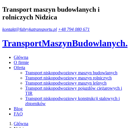
Transport maszyn budowlanych i
rolniczych Nidzica
kontakt@fabrykatransportu.pl
+48 794 080 671
TransportMaszynBudowlanych
Główna
O firmie
Oferta
Transport niskopodwoziowy maszyn budowlanych
Transport niskopodwoziowy maszyn rolniczych
Transport niskopodwoziowy maszyn leśnych
Transport niskopodwoziowy pojazdów ciężarowych i
TIR
Transport niskopodwoziowy konstrukcji stalowych i
zbiorników
Blog
FAQ
Główna