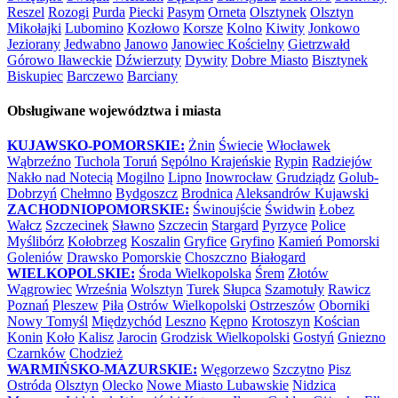
Reszel
Rozogi
Purda
Piecki
Pasym
Orneta
Olsztynek
Olsztyn
Mikołajki
Lubomino
Kozłowo
Korsze
Kolno
Kiwity
Jonkowo
Jeziorany
Jedwabno
Janowo
Janowiec Kościelny
Gietrzwałd
Górowo Iławeckie
Dźwierzuty
Dywity
Dobre Miasto
Bisztynek
Biskupiec
Barczewo
Barciany
Obsługiwane województwa i miasta
KUJAWSKO-POMORSKIE:
Żnin
Świecie
Włocławek
Wąbrzeźno
Tuchola
Toruń
Sępólno Krajeńskie
Rypin
Radziejów
Nakło nad Notecią
Mogilno
Lipno
Inowrocław
Grudziądz
Golub-
Dobrzyń
Chełmno
Bydgoszcz
Brodnica
Aleksandrów Kujawski
ZACHODNIOPOMORSKIE:
Świnoujście
Świdwin
Łobez
Wałcz
Szczecinek
Sławno
Szczecin
Stargard
Pyrzyce
Police
Myślibórz
Kołobrzeg
Koszalin
Gryfice
Gryfino
Kamień Pomorski
Goleniów
Drawsko Pomorskie
Choszczno
Białogard
WIELKOPOLSKIE:
Środa Wielkopolska
Śrem
Złotów
Wągrowiec
Września
Wolsztyn
Turek
Słupca
Szamotuły
Rawicz
Poznań
Pleszew
Piła
Ostrów Wielkopolski
Ostrzeszów
Oborniki
Nowy Tomyśl
Międzychód
Leszno
Kępno
Krotoszyn
Kościan
Konin
Koło
Kalisz
Jarocin
Grodzisk Wielkopolski
Gostyń
Gniezno
Czarnków
Chodzież
WARMIŃSKO-MAZURSKIE:
Węgorzewo
Szczytno
Pisz
Ostróda
Olsztyn
Olecko
Nowe Miasto Lubawskie
Nidzica