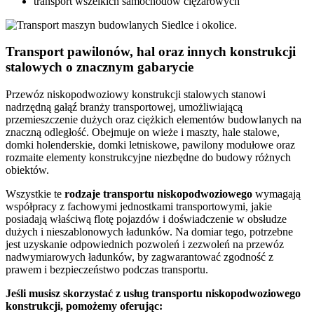
transport wszelkich samochodów ciężarowych
Transport pawilonów, hal oraz innych konstrukcji
stalowych o znacznym gabarycie
Przewóz niskopodwoziowy konstrukcji stalowych stanowi
nadrzędną gałąź branży transportowej, umożliwiającą
przemieszczenie dużych oraz ciężkich elementów budowlanych na
znaczną odległość. Obejmuje on wieże i maszty, hale stalowe,
domki holenderskie, domki letniskowe, pawilony modułowe oraz
rozmaite elementy konstrukcyjne niezbędne do budowy różnych
obiektów.
Wszystkie te
rodzaje
transportu
niskopodwoziowego
wymagają
współpracy z fachowymi jednostkami transportowymi, jakie
posiadają właściwą flotę pojazdów i doświadczenie w obsłudze
dużych i nieszablonowych ładunków. Na domiar tego, potrzebne
jest uzyskanie odpowiednich pozwoleń i zezwoleń na przewóz
nadwymiarowych ładunków, by zagwarantować zgodność z
prawem i bezpieczeństwo podczas transportu.
Jeśli musisz skorzystać z usług transportu niskopodwoziowego
konstrukcji, pomożemy oferując: