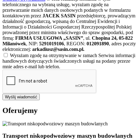
telefonicznego na wybraną usługę, wyrażam zgodę na
przetwarzanie moich danych osobowych podanych w formularzu
kontaktowym przez
JACEK SASIN
przedsiębiorcę, prowadzącym
działalność gospodarczą, wpisaną do Centralnej Ewidencji i
Informacji o Działalności Gospodarczej Rzeczypospolitej Polskiej
prowadzonej przez ministra właściwego do spraw gospodarki, pod
firmą:
FIRMA USŁUGOWA „SASIN”
, ul.
Chopina 24, 05-822
Milanówek
, NIP:
5291019106
, REGON:
012091890
, adres poczty
elektronicznej:
arkadiusz@sasin.com.pl
.
Wyrażam zgodę na otrzymywanie w ramach Serwisu informacji
handlowych dotyczących świadczonych usługi na podany przeze
mnie adres e-mail lub telefon.
Wyślij wiadomość
Oferujemy
Transport niskopodwoziowy maszyn budowlanych