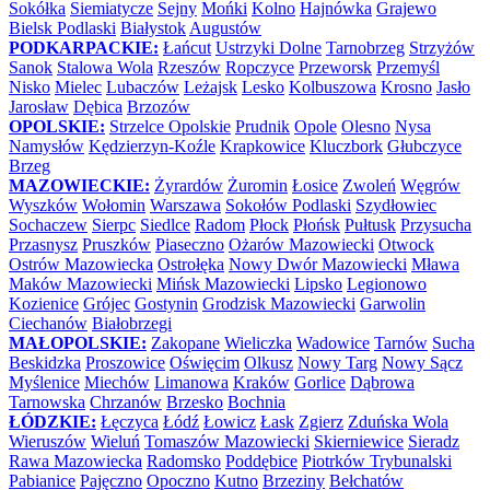
Sokółka
Siemiatycze
Sejny
Mońki
Kolno
Hajnówka
Grajewo
Bielsk Podlaski
Białystok
Augustów
PODKARPACKIE:
Łańcut
Ustrzyki Dolne
Tarnobrzeg
Strzyżów
Sanok
Stalowa Wola
Rzeszów
Ropczyce
Przeworsk
Przemyśl
Nisko
Mielec
Lubaczów
Leżajsk
Lesko
Kolbuszowa
Krosno
Jasło
Jarosław
Dębica
Brzozów
OPOLSKIE:
Strzelce Opolskie
Prudnik
Opole
Olesno
Nysa
Namysłów
Kędzierzyn-Koźle
Krapkowice
Kluczbork
Głubczyce
Brzeg
MAZOWIECKIE:
Żyrardów
Żuromin
Łosice
Zwoleń
Węgrów
Wyszków
Wołomin
Warszawa
Sokołów Podlaski
Szydłowiec
Sochaczew
Sierpc
Siedlce
Radom
Płock
Płońsk
Pułtusk
Przysucha
Przasnysz
Pruszków
Piaseczno
Ożarów Mazowiecki
Otwock
Ostrów Mazowiecka
Ostrołęka
Nowy Dwór Mazowiecki
Mława
Maków Mazowiecki
Mińsk Mazowiecki
Lipsko
Legionowo
Kozienice
Grójec
Gostynin
Grodzisk Mazowiecki
Garwolin
Ciechanów
Białobrzegi
MAŁOPOLSKIE:
Zakopane
Wieliczka
Wadowice
Tarnów
Sucha
Beskidzka
Proszowice
Oświęcim
Olkusz
Nowy Targ
Nowy Sącz
Myślenice
Miechów
Limanowa
Kraków
Gorlice
Dąbrowa
Tarnowska
Chrzanów
Brzesko
Bochnia
ŁÓDZKIE:
Łęczyca
Łódź
Łowicz
Łask
Zgierz
Zduńska Wola
Wieruszów
Wieluń
Tomaszów Mazowiecki
Skierniewice
Sieradz
Rawa Mazowiecka
Radomsko
Poddębice
Piotrków Trybunalski
Pabianice
Pajęczno
Opoczno
Kutno
Brzeziny
Bełchatów