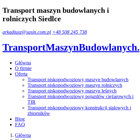
Transport maszyn budowlanych i
rolniczych Siedlce
arkadiusz@sasin.com.pl
+48 508 245 738
TransportMaszynBudowlanych
Główna
O firmie
Oferta
Transport niskopodwoziowy maszyn budowlanych
Transport niskopodwoziowy maszyn rolniczych
Transport niskopodwoziowy maszyn leśnych
Transport niskopodwoziowy pojazdów ciężarowych i
TIR
Transport niskopodwoziowy konstrukcji stalowych i
zbiorników
Blog
FAQ
Główna