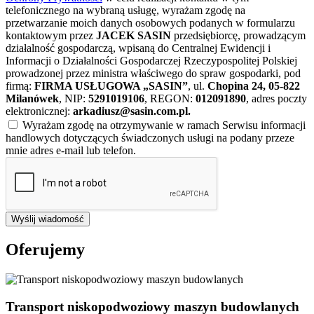
telefonicznego na wybraną usługę, wyrażam zgodę na
przetwarzanie moich danych osobowych podanych w formularzu
kontaktowym przez
JACEK SASIN
przedsiębiorcę, prowadzącym
działalność gospodarczą, wpisaną do Centralnej Ewidencji i
Informacji o Działalności Gospodarczej Rzeczypospolitej Polskiej
prowadzonej przez ministra właściwego do spraw gospodarki, pod
firmą:
FIRMA USŁUGOWA „SASIN”
, ul.
Chopina 24, 05-822
Milanówek
, NIP:
5291019106
, REGON:
012091890
, adres poczty
elektronicznej:
arkadiusz@sasin.com.pl
.
Wyrażam zgodę na otrzymywanie w ramach Serwisu informacji
handlowych dotyczących świadczonych usługi na podany przeze
mnie adres e-mail lub telefon.
Wyślij wiadomość
Oferujemy
Transport niskopodwoziowy maszyn budowlanych