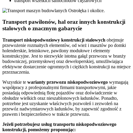
transport wszelkich samochodów ciężarowych
Transport pawilonów, hal oraz innych konstrukcji
stalowych o znacznym gabarycie
Transport
niskopodwoziowy konstrukcji stalowych
obejmuje
przewożenie rozmaitych elementów, od wież i masztów po domki
holenderskie, letniskowe, pawilony modułowe i elementy
konstrukcyjne. Jest to niezwykle istotna gałąź przewozu w branży
budowniczej, przemysłowej oraz deweloperskiej, umożliwiająca
efektywne dostarczenie ogromnych i ciężkich konstrukcji na miejsce
przeznaczenia.
Wszystkie te
warianty
przewozu
niskopodwoziowego
wymagają
współpracy z profesjonalnymi firmami transportowymi, jakie
posiadają odpowiednią flotę pojazdów oraz doświadczenie w
obsłudze wielkich oraz nieszablonowych ładunków. Ponadto,
potrzebne jest uzyskanie właściwych pozwoleń i zezwoleń na
przewóz nadwymiarowych ładunków, by zapewnić zgodność z
prawem i bezpieczeństwo w trakcie przewozu.
Jeżeli potrzebujesz usług transportu niskopodwoziowego
konstrukcji, pomożemy proponując: