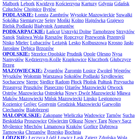
Malbork
Lębork
Kwidzyn
Kościerzyna
Kartuzy
Gdynia
Gdańsk
Człuchów
Chojnice
Bytów
PODLASKIE:
Łomża
Zambrów
Wysokie Mazowieckie
Suwałki
Sokółka
Siemiatycze
Sejny
Mońki
Kolno
Hajnówka
Grajewo
Bielsk Podlaski
Białystok
Augustów
PODKARPACKIE:
Łańcut
Ustrzyki Dolne
Tarnobrzeg
Strzyżów
Sanok
Stalowa Wola
Rzeszów
Ropczyce
Przeworsk
Przemyśl
Nisko
Mielec
Lubaczów
Leżajsk
Lesko
Kolbuszowa
Krosno
Jasło
Jarosław
Dębica
Brzozów
OPOLSKIE:
Strzelce Opolskie
Prudnik
Opole
Olesno
Nysa
Namysłów
Kędzierzyn-Koźle
Krapkowice
Kluczbork
Głubczyce
Brzeg
MAZOWIECKIE:
Żyrardów
Żuromin
Łosice
Zwoleń
Węgrów
Wyszków
Wołomin
Warszawa
Sokołów Podlaski
Szydłowiec
Sochaczew
Sierpc
Siedlce
Radom
Płock
Płońsk
Pułtusk
Przysucha
Przasnysz
Pruszków
Piaseczno
Ożarów Mazowiecki
Otwock
Ostrów Mazowiecka
Ostrołęka
Nowy Dwór Mazowiecki
Mława
Maków Mazowiecki
Mińsk Mazowiecki
Lipsko
Legionowo
Kozienice
Grójec
Gostynin
Grodzisk Mazowiecki
Garwolin
Ciechanów
Białobrzegi
MAŁOPOLSKIE:
Zakopane
Wieliczka
Wadowice
Tarnów
Sucha
Beskidzka
Proszowice
Oświęcim
Olkusz
Nowy Targ
Nowy Sącz
Myślenice
Miechów
Limanowa
Kraków
Gorlice
Dąbrowa
Tarnowska
Chrzanów
Brzesko
Bochnia
ŁÓDZKIE:
Łęczyca
Łódź
Łowicz
Łask
Zgierz
Zduńska Wola