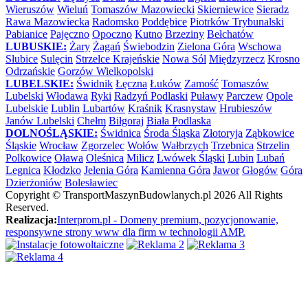
Wieruszów
Wieluń
Tomaszów Mazowiecki
Skierniewice
Sieradz
Rawa Mazowiecka
Radomsko
Poddębice
Piotrków Trybunalski
Pabianice
Pajęczno
Opoczno
Kutno
Brzeziny
Bełchatów
LUBUSKIE:
Żary
Żagań
Świebodzin
Zielona Góra
Wschowa
Słubice
Sulęcin
Strzelce Krajeńskie
Nowa Sól
Międzyrzecz
Krosno
Odrzańskie
Gorzów Wielkopolski
LUBELSKIE:
Świdnik
Łęczna
Łuków
Zamość
Tomaszów
Lubelski
Włodawa
Ryki
Radzyń Podlaski
Puławy
Parczew
Opole
Lubelskie
Lublin
Lubartów
Kraśnik
Krasnystaw
Hrubieszów
Janów Lubelski
Chełm
Biłgoraj
Biała Podlaska
DOLNOŚLĄSKIE:
Świdnica
Środa Śląska
Złotoryja
Ząbkowice
Śląskie
Wrocław
Zgorzelec
Wołów
Wałbrzych
Trzebnica
Strzelin
Polkowice
Oława
Oleśnica
Milicz
Lwówek Śląski
Lubin
Lubań
Legnica
Kłodzko
Jelenia Góra
Kamienna Góra
Jawor
Głogów
Góra
Dzierżoniów
Bolesławiec
Copyright ©
TransportMaszynBudowlanych.pl
2026 All Rights
Reserved.
Realizacja:
Interprom.pl - Domeny premium, pozycjonowanie,
responsywne strony www dla firm w technologii AMP.