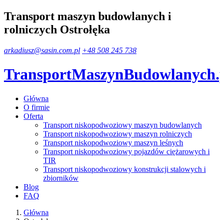
Transport maszyn budowlanych i
rolniczych Ostrołęka
arkadiusz@sasin.com.pl
+48 508 245 738
TransportMaszynBudowlanych
Główna
O firmie
Oferta
Transport niskopodwoziowy maszyn budowlanych
Transport niskopodwoziowy maszyn rolniczych
Transport niskopodwoziowy maszyn leśnych
Transport niskopodwoziowy pojazdów ciężarowych i
TIR
Transport niskopodwoziowy konstrukcji stalowych i
zbiorników
Blog
FAQ
Główna