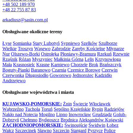
+48 502 189 970
+48 22 755 87 83
arkadiusz@sasin.com.pl
Obsługiwane okoliczne tereny
Łyse
Somianka
Stary Lubotyń
Sypniewo
Szelków
Szulborze
Wielkie
Troszyn
Wąsewo
Zabrodzie
Zaręby Kościelne
Młynarze
Nur
Olszewo-Borki
Ostrołęka
Płoniawy-Bramura
Rzekuń
Rzewnie
Rząśnik
Różan
Myszyniec
Małkinia Górna
Lelis
Krzynowłoga
Mała
Krasnosielc
Krasne
Karniewo
Chorzele
Brok
Brańszczyk
Boguty-Pianki
Baranowo
Czarnia
Czernice Borowe
Czerwin
Czerwonka
Długosiodło
Goworowo
Jednorożec
Kadzidło
Andrzejewo
Obsługiwane województwa i miasta
KUJAWSKO-POMORSKIE:
Żnin
Świecie
Włocławek
Wąbrzeźno
Tuchola
Toruń
Sępólno Krajeńskie
Rypin
Radziejów
Nakło nad Notecią
Mogilno
Lipno
Inowrocław
Grudziądz
Golub-
Dobrzyń
Chełmno
Bydgoszcz
Brodnica
Aleksandrów Kujawski
ZACHODNIOPOMORSKIE:
Świnoujście
Świdwin
Łobez
Wałcz
Szczecinek
Sławno
Szczecin
Stargard
Pyrzyce
Police