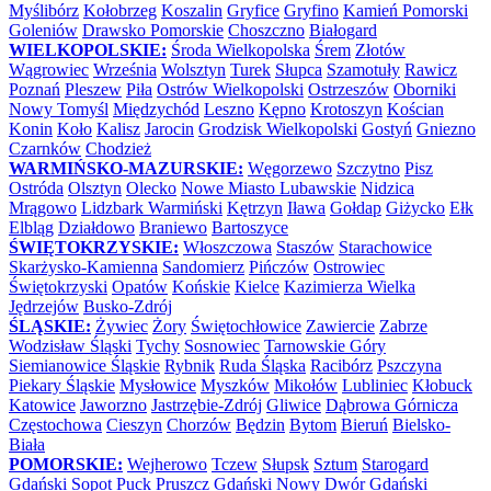
Myślibórz
Kołobrzeg
Koszalin
Gryfice
Gryfino
Kamień Pomorski
Goleniów
Drawsko Pomorskie
Choszczno
Białogard
WIELKOPOLSKIE:
Środa Wielkopolska
Śrem
Złotów
Wągrowiec
Września
Wolsztyn
Turek
Słupca
Szamotuły
Rawicz
Poznań
Pleszew
Piła
Ostrów Wielkopolski
Ostrzeszów
Oborniki
Nowy Tomyśl
Międzychód
Leszno
Kępno
Krotoszyn
Kościan
Konin
Koło
Kalisz
Jarocin
Grodzisk Wielkopolski
Gostyń
Gniezno
Czarnków
Chodzież
WARMIŃSKO-MAZURSKIE:
Węgorzewo
Szczytno
Pisz
Ostróda
Olsztyn
Olecko
Nowe Miasto Lubawskie
Nidzica
Mrągowo
Lidzbark Warmiński
Kętrzyn
Iława
Gołdap
Giżycko
Ełk
Elbląg
Działdowo
Braniewo
Bartoszyce
ŚWIĘTOKRZYSKIE:
Włoszczowa
Staszów
Starachowice
Skarżysko-Kamienna
Sandomierz
Pińczów
Ostrowiec
Świętokrzyski
Opatów
Końskie
Kielce
Kazimierza Wielka
Jędrzejów
Busko-Zdrój
ŚLĄSKIE:
Żywiec
Żory
Świętochłowice
Zawiercie
Zabrze
Wodzisław Śląski
Tychy
Sosnowiec
Tarnowskie Góry
Siemianowice Śląskie
Rybnik
Ruda Śląska
Racibórz
Pszczyna
Piekary Śląskie
Mysłowice
Myszków
Mikołów
Lubliniec
Kłobuck
Katowice
Jaworzno
Jastrzębie-Zdrój
Gliwice
Dąbrowa Górnicza
Częstochowa
Cieszyn
Chorzów
Będzin
Bytom
Bieruń
Bielsko-
Biała
POMORSKIE:
Wejherowo
Tczew
Słupsk
Sztum
Starogard
Gdański
Sopot
Puck
Pruszcz Gdański
Nowy Dwór Gdański