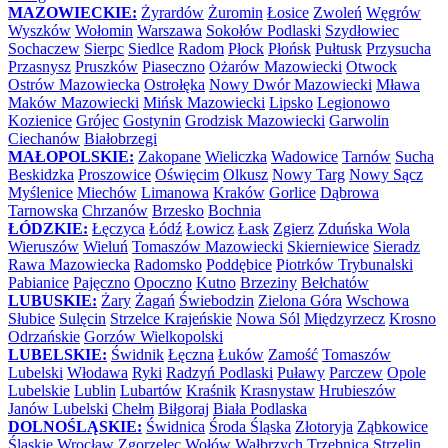
MAZOWIECKIE:
Żyrardów
Żuromin
Łosice
Zwoleń
Węgrów
Wyszków
Wołomin
Warszawa
Sokołów Podlaski
Szydłowiec
Sochaczew
Sierpc
Siedlce
Radom
Płock
Płońsk
Pułtusk
Przysucha
Przasnysz
Pruszków
Piaseczno
Ożarów Mazowiecki
Otwock
Ostrów Mazowiecka
Ostrołęka
Nowy Dwór Mazowiecki
Mława
Maków Mazowiecki
Mińsk Mazowiecki
Lipsko
Legionowo
Kozienice
Grójec
Gostynin
Grodzisk Mazowiecki
Garwolin
Ciechanów
Białobrzegi
MAŁOPOLSKIE:
Zakopane
Wieliczka
Wadowice
Tarnów
Sucha
Beskidzka
Proszowice
Oświęcim
Olkusz
Nowy Targ
Nowy Sącz
Myślenice
Miechów
Limanowa
Kraków
Gorlice
Dąbrowa
Tarnowska
Chrzanów
Brzesko
Bochnia
ŁÓDZKIE:
Łęczyca
Łódź
Łowicz
Łask
Zgierz
Zduńska Wola
Wieruszów
Wieluń
Tomaszów Mazowiecki
Skierniewice
Sieradz
Rawa Mazowiecka
Radomsko
Poddębice
Piotrków Trybunalski
Pabianice
Pajęczno
Opoczno
Kutno
Brzeziny
Bełchatów
LUBUSKIE:
Żary
Żagań
Świebodzin
Zielona Góra
Wschowa
Słubice
Sulęcin
Strzelce Krajeńskie
Nowa Sól
Międzyrzecz
Krosno
Odrzańskie
Gorzów Wielkopolski
LUBELSKIE:
Świdnik
Łęczna
Łuków
Zamość
Tomaszów
Lubelski
Włodawa
Ryki
Radzyń Podlaski
Puławy
Parczew
Opole
Lubelskie
Lublin
Lubartów
Kraśnik
Krasnystaw
Hrubieszów
Janów Lubelski
Chełm
Biłgoraj
Biała Podlaska
DOLNOŚLĄSKIE:
Świdnica
Środa Śląska
Złotoryja
Ząbkowice
Śląskie
Wrocław
Zgorzelec
Wołów
Wałbrzych
Trzebnica
Strzelin