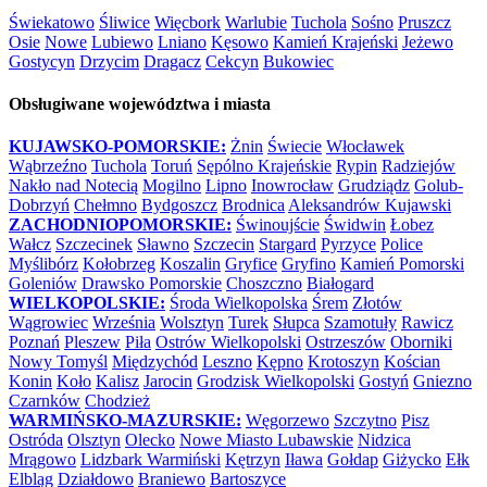
Świekatowo
Śliwice
Więcbork
Warlubie
Tuchola
Sośno
Pruszcz
Osie
Nowe
Lubiewo
Lniano
Kęsowo
Kamień Krajeński
Jeżewo
Gostycyn
Drzycim
Dragacz
Cekcyn
Bukowiec
Obsługiwane województwa i miasta
KUJAWSKO-POMORSKIE:
Żnin
Świecie
Włocławek
Wąbrzeźno
Tuchola
Toruń
Sępólno Krajeńskie
Rypin
Radziejów
Nakło nad Notecią
Mogilno
Lipno
Inowrocław
Grudziądz
Golub-
Dobrzyń
Chełmno
Bydgoszcz
Brodnica
Aleksandrów Kujawski
ZACHODNIOPOMORSKIE:
Świnoujście
Świdwin
Łobez
Wałcz
Szczecinek
Sławno
Szczecin
Stargard
Pyrzyce
Police
Myślibórz
Kołobrzeg
Koszalin
Gryfice
Gryfino
Kamień Pomorski
Goleniów
Drawsko Pomorskie
Choszczno
Białogard
WIELKOPOLSKIE:
Środa Wielkopolska
Śrem
Złotów
Wągrowiec
Września
Wolsztyn
Turek
Słupca
Szamotuły
Rawicz
Poznań
Pleszew
Piła
Ostrów Wielkopolski
Ostrzeszów
Oborniki
Nowy Tomyśl
Międzychód
Leszno
Kępno
Krotoszyn
Kościan
Konin
Koło
Kalisz
Jarocin
Grodzisk Wielkopolski
Gostyń
Gniezno
Czarnków
Chodzież
WARMIŃSKO-MAZURSKIE:
Węgorzewo
Szczytno
Pisz
Ostróda
Olsztyn
Olecko
Nowe Miasto Lubawskie
Nidzica
Mrągowo
Lidzbark Warmiński
Kętrzyn
Iława
Gołdap
Giżycko
Ełk
Elbląg
Działdowo
Braniewo
Bartoszyce