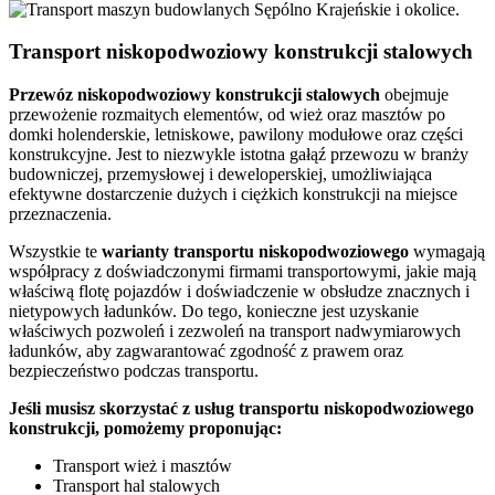
Transport niskopodwoziowy konstrukcji stalowych
Przewóz
niskopodwoziowy konstrukcji stalowych
obejmuje
przewożenie rozmaitych elementów, od wież oraz masztów po
domki holenderskie, letniskowe, pawilony modułowe oraz części
konstrukcyjne. Jest to niezwykle istotna gałąź przewozu w branży
budowniczej, przemysłowej i deweloperskiej, umożliwiająca
efektywne dostarczenie dużych i ciężkich konstrukcji na miejsce
przeznaczenia.
Wszystkie te
warianty
transportu
niskopodwoziowego
wymagają
współpracy z doświadczonymi firmami transportowymi, jakie mają
właściwą flotę pojazdów i doświadczenie w obsłudze znacznych i
nietypowych ładunków. Do tego, konieczne jest uzyskanie
właściwych pozwoleń i zezwoleń na transport nadwymiarowych
ładunków, aby zagwarantować zgodność z prawem oraz
bezpieczeństwo podczas transportu.
Jeśli musisz skorzystać z usług transportu niskopodwoziowego
konstrukcji, pomożemy proponując:
Transport wież i masztów
Transport hal stalowych