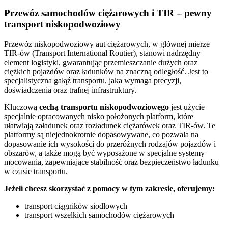
Przewóz samochodów ciężarowych i TIR – pewny
transport niskopodwoziowy
Przewóz niskopodwoziowy aut ciężarowych, w głównej mierze
TIR-ów (Transport International Routier), stanowi nadrzędny
element logistyki, gwarantując przemieszczanie dużych oraz
ciężkich pojazdów oraz ładunków na znaczną odległość. Jest to
specjalistyczna gałąź transportu, jaka wymaga precyzji,
doświadczenia oraz trafnej infrastruktury.
Kluczową
cechą transportu niskopodwoziowego
jest użycie
specjalnie opracowanych nisko położonych platform, które
ułatwiają załadunek oraz rozładunek ciężarówek oraz TIR-ów. Te
platformy są niejednokrotnie dopasowywane, co pozwala na
dopasowanie ich wysokości do przeróżnych rodzajów pojazdów i
obszarów, a także mogą być wyposażone w specjalne systemy
mocowania, zapewniające stabilność oraz bezpieczeństwo ładunku
w czasie transportu.
Jeżeli chcesz skorzystać z pomocy w tym zakresie, oferujemy:
transport ciągników siodłowych
transport wszelkich samochodów ciężarowych