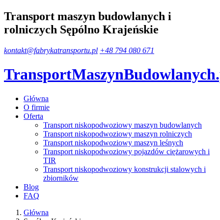
Transport maszyn budowlanych i
rolniczych Sępólno Krajeńskie
kontakt@fabrykatransportu.pl
+48 794 080 671
TransportMaszynBudowlanych
Główna
O firmie
Oferta
Transport niskopodwoziowy maszyn budowlanych
Transport niskopodwoziowy maszyn rolniczych
Transport niskopodwoziowy maszyn leśnych
Transport niskopodwoziowy pojazdów ciężarowych i
TIR
Transport niskopodwoziowy konstrukcji stalowych i
zbiorników
Blog
FAQ
Główna