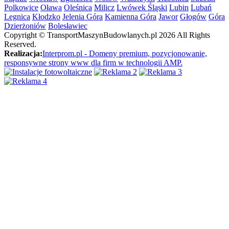
Polkowice
Oława
Oleśnica
Milicz
Lwówek Śląski
Lubin
Lubań
Legnica
Kłodzko
Jelenia Góra
Kamienna Góra
Jawor
Głogów
Góra
Dzierżoniów
Bolesławiec
Copyright ©
TransportMaszynBudowlanych.pl
2026 All Rights
Reserved.
Realizacja:
Interprom.pl - Domeny premium, pozycjonowanie,
responsywne strony www dla firm w technologii AMP.