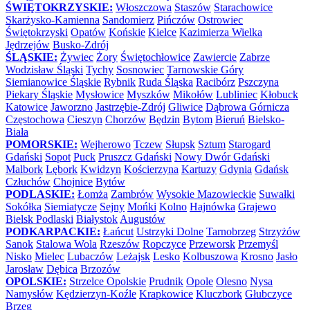
ŚWIĘTOKRZYSKIE:
Włoszczowa
Staszów
Starachowice
Skarżysko-Kamienna
Sandomierz
Pińczów
Ostrowiec
Świętokrzyski
Opatów
Końskie
Kielce
Kazimierza Wielka
Jędrzejów
Busko-Zdrój
ŚLĄSKIE:
Żywiec
Żory
Świętochłowice
Zawiercie
Zabrze
Wodzisław Śląski
Tychy
Sosnowiec
Tarnowskie Góry
Siemianowice Śląskie
Rybnik
Ruda Śląska
Racibórz
Pszczyna
Piekary Śląskie
Mysłowice
Myszków
Mikołów
Lubliniec
Kłobuck
Katowice
Jaworzno
Jastrzębie-Zdrój
Gliwice
Dąbrowa Górnicza
Częstochowa
Cieszyn
Chorzów
Będzin
Bytom
Bieruń
Bielsko-
Biała
POMORSKIE:
Wejherowo
Tczew
Słupsk
Sztum
Starogard
Gdański
Sopot
Puck
Pruszcz Gdański
Nowy Dwór Gdański
Malbork
Lębork
Kwidzyn
Kościerzyna
Kartuzy
Gdynia
Gdańsk
Człuchów
Chojnice
Bytów
PODLASKIE:
Łomża
Zambrów
Wysokie Mazowieckie
Suwałki
Sokółka
Siemiatycze
Sejny
Mońki
Kolno
Hajnówka
Grajewo
Bielsk Podlaski
Białystok
Augustów
PODKARPACKIE:
Łańcut
Ustrzyki Dolne
Tarnobrzeg
Strzyżów
Sanok
Stalowa Wola
Rzeszów
Ropczyce
Przeworsk
Przemyśl
Nisko
Mielec
Lubaczów
Leżajsk
Lesko
Kolbuszowa
Krosno
Jasło
Jarosław
Dębica
Brzozów
OPOLSKIE:
Strzelce Opolskie
Prudnik
Opole
Olesno
Nysa
Namysłów
Kędzierzyn-Koźle
Krapkowice
Kluczbork
Głubczyce
Brzeg