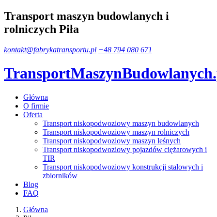
Transport maszyn budowlanych i
rolniczych Piła
kontakt@fabrykatransportu.pl
+48 794 080 671
TransportMaszynBudowlanych
Główna
O firmie
Oferta
Transport niskopodwoziowy maszyn budowlanych
Transport niskopodwoziowy maszyn rolniczych
Transport niskopodwoziowy maszyn leśnych
Transport niskopodwoziowy pojazdów ciężarowych i
TIR
Transport niskopodwoziowy konstrukcji stalowych i
zbiorników
Blog
FAQ
Główna