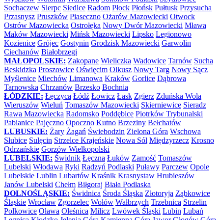
Sochaczew
Sierpc
Siedlce
Radom
Płock
Płońsk
Pułtusk
Przysucha
Przasnysz
Pruszków
Piaseczno
Ożarów Mazowiecki
Otwock
Ostrów Mazowiecka
Ostrołęka
Nowy Dwór Mazowiecki
Mława
Maków Mazowiecki
Mińsk Mazowiecki
Lipsko
Legionowo
Kozienice
Grójec
Gostynin
Grodzisk Mazowiecki
Garwolin
Ciechanów
Białobrzegi
MAŁOPOLSKIE:
Zakopane
Wieliczka
Wadowice
Tarnów
Sucha
Beskidzka
Proszowice
Oświęcim
Olkusz
Nowy Targ
Nowy Sącz
Myślenice
Miechów
Limanowa
Kraków
Gorlice
Dąbrowa
Tarnowska
Chrzanów
Brzesko
Bochnia
ŁÓDZKIE:
Łęczyca
Łódź
Łowicz
Łask
Zgierz
Zduńska Wola
Wieruszów
Wieluń
Tomaszów Mazowiecki
Skierniewice
Sieradz
Rawa Mazowiecka
Radomsko
Poddębice
Piotrków Trybunalski
Pabianice
Pajęczno
Opoczno
Kutno
Brzeziny
Bełchatów
LUBUSKIE:
Żary
Żagań
Świebodzin
Zielona Góra
Wschowa
Słubice
Sulęcin
Strzelce Krajeńskie
Nowa Sól
Międzyrzecz
Krosno
Odrzańskie
Gorzów Wielkopolski
LUBELSKIE:
Świdnik
Łęczna
Łuków
Zamość
Tomaszów
Lubelski
Włodawa
Ryki
Radzyń Podlaski
Puławy
Parczew
Opole
Lubelskie
Lublin
Lubartów
Kraśnik
Krasnystaw
Hrubieszów
Janów Lubelski
Chełm
Biłgoraj
Biała Podlaska
DOLNOŚLĄSKIE:
Świdnica
Środa Śląska
Złotoryja
Ząbkowice
Śląskie
Wrocław
Zgorzelec
Wołów
Wałbrzych
Trzebnica
Strzelin
Polkowice
Oława
Oleśnica
Milicz
Lwówek Śląski
Lubin
Lubań
Legnica
Kłodzko
Jelenia Góra
Kamienna Góra
Jawor
Głogów
Góra