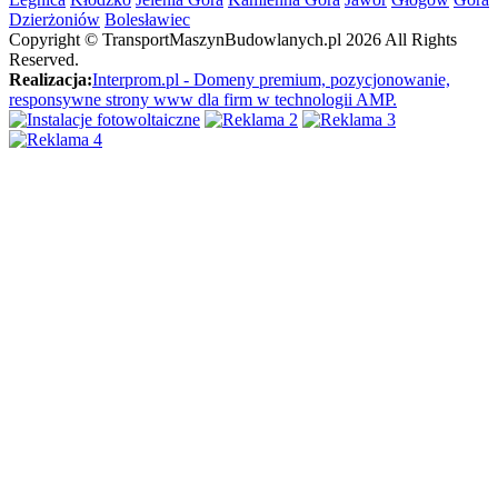
Dzierżoniów
Bolesławiec
Copyright ©
TransportMaszynBudowlanych.pl
2026 All Rights
Reserved.
Realizacja:
Interprom.pl - Domeny premium, pozycjonowanie,
responsywne strony www dla firm w technologii AMP.