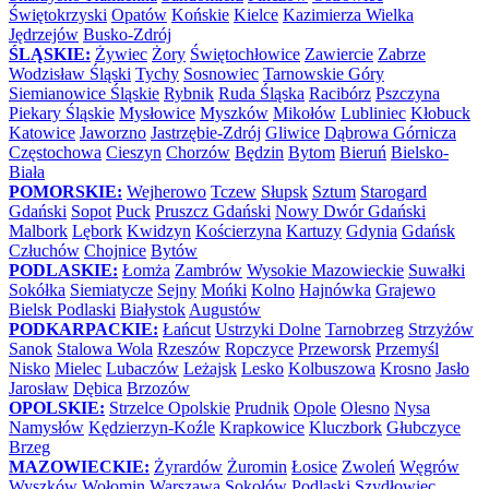
Świętokrzyski
Opatów
Końskie
Kielce
Kazimierza Wielka
Jędrzejów
Busko-Zdrój
ŚLĄSKIE:
Żywiec
Żory
Świętochłowice
Zawiercie
Zabrze
Wodzisław Śląski
Tychy
Sosnowiec
Tarnowskie Góry
Siemianowice Śląskie
Rybnik
Ruda Śląska
Racibórz
Pszczyna
Piekary Śląskie
Mysłowice
Myszków
Mikołów
Lubliniec
Kłobuck
Katowice
Jaworzno
Jastrzębie-Zdrój
Gliwice
Dąbrowa Górnicza
Częstochowa
Cieszyn
Chorzów
Będzin
Bytom
Bieruń
Bielsko-
Biała
POMORSKIE:
Wejherowo
Tczew
Słupsk
Sztum
Starogard
Gdański
Sopot
Puck
Pruszcz Gdański
Nowy Dwór Gdański
Malbork
Lębork
Kwidzyn
Kościerzyna
Kartuzy
Gdynia
Gdańsk
Człuchów
Chojnice
Bytów
PODLASKIE:
Łomża
Zambrów
Wysokie Mazowieckie
Suwałki
Sokółka
Siemiatycze
Sejny
Mońki
Kolno
Hajnówka
Grajewo
Bielsk Podlaski
Białystok
Augustów
PODKARPACKIE:
Łańcut
Ustrzyki Dolne
Tarnobrzeg
Strzyżów
Sanok
Stalowa Wola
Rzeszów
Ropczyce
Przeworsk
Przemyśl
Nisko
Mielec
Lubaczów
Leżajsk
Lesko
Kolbuszowa
Krosno
Jasło
Jarosław
Dębica
Brzozów
OPOLSKIE:
Strzelce Opolskie
Prudnik
Opole
Olesno
Nysa
Namysłów
Kędzierzyn-Koźle
Krapkowice
Kluczbork
Głubczyce
Brzeg
MAZOWIECKIE:
Żyrardów
Żuromin
Łosice
Zwoleń
Węgrów
Wyszków
Wołomin
Warszawa
Sokołów Podlaski
Szydłowiec