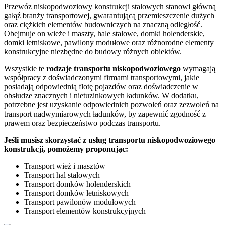
Przewóz niskopodwoziowy konstrukcji stalowych stanowi główną
gałąź branży transportowej, gwarantującą przemieszczenie dużych
oraz ciężkich elementów budowniczych na znaczną odległość.
Obejmuje on wieże i maszty, hale stalowe, domki holenderskie,
domki letniskowe, pawilony modułowe oraz różnorodne elementy
konstrukcyjne niezbędne do budowy różnych obiektów.
Wszystkie te
rodzaje
transportu
niskopodwoziowego
wymagają
współpracy z doświadczonymi firmami transportowymi, jakie
posiadają odpowiednią flotę pojazdów oraz doświadczenie w
obsłudze znacznych i nietuzinkowych ładunków. W dodatku,
potrzebne jest uzyskanie odpowiednich pozwoleń oraz zezwoleń na
transport nadwymiarowych ładunków, by zapewnić zgodność z
prawem oraz bezpieczeństwo podczas transportu.
Jeśli musisz skorzystać z usług transportu niskopodwoziowego
konstrukcji, pomożemy proponując:
Transport wież i masztów
Transport hal stalowych
Transport domków holenderskich
Transport domków letniskowych
Transport pawilonów modułowych
Transport elementów konstrukcyjnych