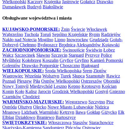
Wielkopolski
Kaczory
Krajenka
Jastrowie
Gołańcz
Drawsko
Damasławek
Budzyń
Białośliwie
Obsługiwane województwa i miasta
KUJAWSKO-POMORSKIE:
Żnin
Świecie
Włocławek
Wąbrzeźno
Tuchola
Toruń
Sępólno Krajeńskie
Rypin
Radziejów
Nakło nad Notecią
Mogilno
Lipno
Inowrocław
Grudziądz
Golub-
Dobrzyń
Chełmno
Bydgoszcz
Brodnica
Aleksandrów Kujawski
ZACHODNIOPOMORSKIE:
Świnoujście
Świdwin
Łobez
Wałcz
Szczecinek
Sławno
Szczecin
Stargard
Pyrzyce
Police
Myślibórz
Kołobrzeg
Koszalin
Gryfice
Gryfino
Kamień Pomorski
Goleniów
Drawsko Pomorskie
Choszczno
Białogard
WIELKOPOLSKIE:
Środa Wielkopolska
Śrem
Złotów
Wągrowiec
Września
Wolsztyn
Turek
Słupca
Szamotuły
Rawicz
Poznań
Pleszew
Piła
Ostrów Wielkopolski
Ostrzeszów
Oborniki
Nowy Tomyśl
Międzychód
Leszno
Kępno
Krotoszyn
Kościan
Konin
Koło
Kalisz
Jarocin
Grodzisk Wielkopolski
Gostyń
Gniezno
Czarnków
Chodzież
WARMIŃSKO-MAZURSKIE:
Węgorzewo
Szczytno
Pisz
Ostróda
Olsztyn
Olecko
Nowe Miasto Lubawskie
Nidzica
Mrągowo
Lidzbark Warmiński
Kętrzyn
Iława
Gołdap
Giżycko
Ełk
Elbląg
Działdowo
Braniewo
Bartoszyce
ŚWIĘTOKRZYSKIE:
Włoszczowa
Staszów
Starachowice
Skarżysko-Kamienna
Sandomierz
Pińczów
Ostrowiec