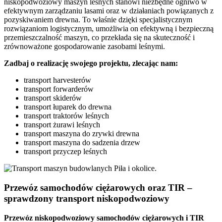
niskopodwoziowy maszyn leśnych stanowi niezbędne ogniwo w
efektywnym zarządzaniu lasami oraz w działaniach powiązanych z
pozyskiwaniem drewna. To właśnie dzięki specjalistycznym
rozwiązaniom logistycznym, umożliwia on efektywną i bezpieczną
przemieszczalność maszyn, co przekłada się na skuteczność i
zrównoważone gospodarowanie zasobami leśnymi.
Zadbaj o realizację swojego projektu, zlecając nam:
transport harvesterów
transport forwarderów
transport skiderów
transport łuparek do drewna
transport traktorów leśnych
transport żurawi leśnych
transport maszyna do zrywki drewna
transport maszyna do sadzenia drzew
transport przyczep leśnych
Przewóz samochodów ciężarowych oraz TIR –
sprawdzony transport niskopodwoziowy
Przewóz
niskopodwoziowy samochodów ciężarowych
i
TIR