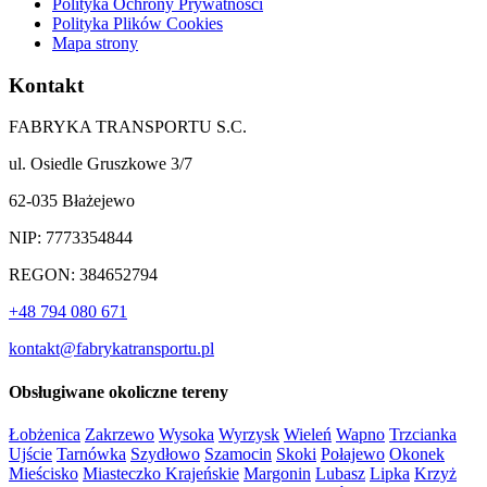
Polityka Ochrony Prywatności
Polityka Plików Cookies
Mapa strony
Kontakt
FABRYKA TRANSPORTU S.C.
ul. Osiedle Gruszkowe 3/7
62-035 Błażejewo
NIP: 7773354844
REGON: 384652794
+48 794 080 671
kontakt@fabrykatransportu.pl
Obsługiwane okoliczne tereny
Łobżenica
Zakrzewo
Wysoka
Wyrzysk
Wieleń
Wapno
Trzcianka
Ujście
Tarnówka
Szydłowo
Szamocin
Skoki
Połajewo
Okonek
Mieścisko
Miasteczko Krajeńskie
Margonin
Lubasz
Lipka
Krzyż