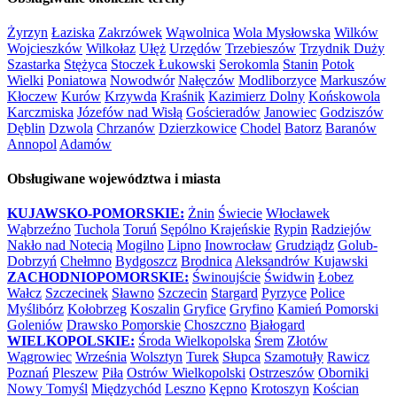
Żyrzyn
Łaziska
Zakrzówek
Wąwolnica
Wola Mysłowska
Wilków
Wojcieszków
Wilkołaz
Ułęż
Urzędów
Trzebieszów
Trzydnik Duży
Szastarka
Stężyca
Stoczek Łukowski
Serokomla
Stanin
Potok
Wielki
Poniatowa
Nowodwór
Nałęczów
Modliborzyce
Markuszów
Kłoczew
Kurów
Krzywda
Kraśnik
Kazimierz Dolny
Końskowola
Karczmiska
Józefów nad Wisłą
Gościeradów
Janowiec
Godziszów
Dęblin
Dzwola
Chrzanów
Dzierzkowice
Chodel
Batorz
Baranów
Annopol
Adamów
Obsługiwane województwa i miasta
KUJAWSKO-POMORSKIE:
Żnin
Świecie
Włocławek
Wąbrzeźno
Tuchola
Toruń
Sępólno Krajeńskie
Rypin
Radziejów
Nakło nad Notecią
Mogilno
Lipno
Inowrocław
Grudziądz
Golub-
Dobrzyń
Chełmno
Bydgoszcz
Brodnica
Aleksandrów Kujawski
ZACHODNIOPOMORSKIE:
Świnoujście
Świdwin
Łobez
Wałcz
Szczecinek
Sławno
Szczecin
Stargard
Pyrzyce
Police
Myślibórz
Kołobrzeg
Koszalin
Gryfice
Gryfino
Kamień Pomorski
Goleniów
Drawsko Pomorskie
Choszczno
Białogard
WIELKOPOLSKIE:
Środa Wielkopolska
Śrem
Złotów
Wągrowiec
Września
Wolsztyn
Turek
Słupca
Szamotuły
Rawicz
Poznań
Pleszew
Piła
Ostrów Wielkopolski
Ostrzeszów
Oborniki
Nowy Tomyśl
Międzychód
Leszno
Kępno
Krotoszyn
Kościan