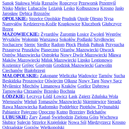
Sanok
Stalowa Wola
Rzeszów
Ropczyce
Przeworsk
Przemyśl
Nisko
Mielec
Lubaczów
Leżajsk
Lesko
Kolbuszowa
Krosno
Jasło
Jarosław
Dębica
Brzozów
OPOLSKIE:
Strzelce Opolskie
Prudnik
Opole
Olesno
Nysa
Namysłów
Kędzierzyn-Koźle
Krapkowice
Kluczbork
Głubczyce
Brzeg
MAZOWIECKIE:
Żyrardów
Żuromin
Łosice
Zwoleń
Węgrów
Wyszków
Wołomin
Warszawa
Sokołów Podlaski
Szydłowiec
Sochaczew
Sierpc
Siedlce
Radom
Płock
Płońsk
Pułtusk
Przysucha
Przasnysz
Pruszków
Piaseczno
Ożarów Mazowiecki
Otwock
Ostrów Mazowiecka
Ostrołęka
Nowy Dwór Mazowiecki
Mława
Maków Mazowiecki
Mińsk Mazowiecki
Lipsko
Legionowo
Kozienice
Grójec
Gostynin
Grodzisk Mazowiecki
Garwolin
Ciechanów
Białobrzegi
MAŁOPOLSKIE:
Zakopane
Wieliczka
Wadowice
Tarnów
Sucha
Beskidzka
Proszowice
Oświęcim
Olkusz
Nowy Targ
Nowy Sącz
Myślenice
Miechów
Limanowa
Kraków
Gorlice
Dąbrowa
Tarnowska
Chrzanów
Brzesko
Bochnia
ŁÓDZKIE:
Łęczyca
Łódź
Łowicz
Łask
Zgierz
Zduńska Wola
Wieruszów
Wieluń
Tomaszów Mazowiecki
Skierniewice
Sieradz
Rawa Mazowiecka
Radomsko
Poddębice
Piotrków Trybunalski
Pabianice
Pajęczno
Opoczno
Kutno
Brzeziny
Bełchatów
LUBUSKIE:
Żary
Żagań
Świebodzin
Zielona Góra
Wschowa
Słubice
Sulęcin
Strzelce Krajeńskie
Nowa Sól
Międzyrzecz
Krosno
Odrzańskie
Gorzów Wielkopolski