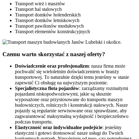
Transport wież i masztów
Transport hal stalowych
Transport domków holenderskich
Transport domków letniskowych
Transport pawilonów modułowych
Transport elementów konstrukcyjnych
Czemu
warto
skorzystać z naszej oferty?
Doświadczenie oraz profesjonalizm
: nasza firma może
pochwalić się wieloletnim doświadczeniem w branży
transportowej. To naturalnie dzięki temu jesteśmy w stanie
zapewnić Ci obsługę na najwyższym poziomie.
Specjalistyczna flota pojazdów
: zarządzamy rozmaitymi
pojazdami niskopodwoziowymi, jakie są słusznie
wyposażone oraz przystosowane do transportu maszyn
budowniczych, rolniczych i konstrukcji stalowych. Nasze
pojazdy są regularnie serwisowane oraz sprawdzane, aby
zagwarantować maksymalną wydajność i bezpieczeństwo
podczas transportu.
Elastyczność oraz indywidualne podejście
: jesteśmy
elastyczni i gotowi dostosować nasze usługi do Twoich
konkretnych potrzeb. Niezależnie od tego, czy potrzebujesz