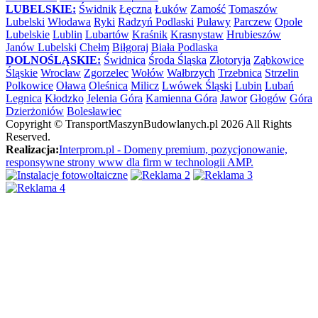
LUBELSKIE:
Świdnik
Łęczna
Łuków
Zamość
Tomaszów
Lubelski
Włodawa
Ryki
Radzyń Podlaski
Puławy
Parczew
Opole
Lubelskie
Lublin
Lubartów
Kraśnik
Krasnystaw
Hrubieszów
Janów Lubelski
Chełm
Biłgoraj
Biała Podlaska
DOLNOŚLĄSKIE:
Świdnica
Środa Śląska
Złotoryja
Ząbkowice
Śląskie
Wrocław
Zgorzelec
Wołów
Wałbrzych
Trzebnica
Strzelin
Polkowice
Oława
Oleśnica
Milicz
Lwówek Śląski
Lubin
Lubań
Legnica
Kłodzko
Jelenia Góra
Kamienna Góra
Jawor
Głogów
Góra
Dzierżoniów
Bolesławiec
Copyright ©
TransportMaszynBudowlanych.pl
2026 All Rights
Reserved.
Realizacja:
Interprom.pl - Domeny premium, pozycjonowanie,
responsywne strony www dla firm w technologii AMP.