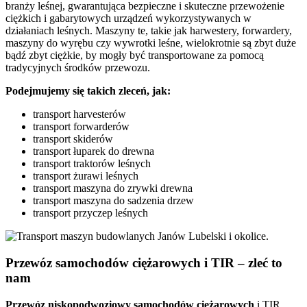
branży leśnej, gwarantująca bezpieczne i skuteczne przewożenie
ciężkich i gabarytowych urządzeń wykorzystywanych w
działaniach leśnych. Maszyny te, takie jak harwestery, forwardery,
maszyny do wyrębu czy wywrotki leśne, wielokrotnie są zbyt duże
bądź zbyt ciężkie, by mogły być transportowane za pomocą
tradycyjnych środków przewozu.
Podejmujemy się takich zleceń, jak:
transport harvesterów
transport forwarderów
transport skiderów
transport łuparek do drewna
transport traktorów leśnych
transport żurawi leśnych
transport maszyna do zrywki drewna
transport maszyna do sadzenia drzew
transport przyczep leśnych
Przewóz samochodów ciężarowych i TIR – zleć to
nam
Przewóz niskopodwoziowy samochodów ciężarowych
i TIR