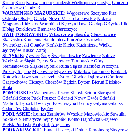
Konin
Koło
Kalisz
Jarocin
Grodzisk Wielkopolski
Gostyń
Gniezno
Czarnków
Chodzież
WARMIŃSKO-MAZURSKIE:
Węgorzewo
Szczytno
Pisz
Ostróda
Olsztyn
Olecko
Nowe Miasto Lubawskie
Nidzica
Mrągowo
Lidzbark Warmiński
Kętrzyn
Iława
Gołdap
Giżycko
Ełk
Elbląg
Działdowo
Braniewo
Bartoszyce
ŚWIĘTOKRZYSKIE:
Włoszczowa
Staszów
Starachowice
Skarżysko-Kamienna
Sandomierz
Pińczów
Ostrowiec
Świętokrzyski
Opatów
Końskie
Kielce
Kazimierza Wielka
Jędrzejów
Busko-Zdrój
ŚLĄSKIE:
Żywiec
Żory
Świętochłowice
Zawiercie
Zabrze
Wodzisław Śląski
Tychy
Sosnowiec
Tarnowskie Góry
Siemianowice Śląskie
Rybnik
Ruda Śląska
Racibórz
Pszczyna
Piekary Śląskie
Mysłowice
Myszków
Mikołów
Lubliniec
Kłobuck
Katowice
Jaworzno
Jastrzębie-Zdrój
Gliwice
Dąbrowa Górnicza
Częstochowa
Cieszyn
Chorzów
Będzin
Bytom
Bieruń
Bielsko-
Biała
POMORSKIE:
Wejherowo
Tczew
Słupsk
Sztum
Starogard
Gdański
Sopot
Puck
Pruszcz Gdański
Nowy Dwór Gdański
Malbork
Lębork
Kwidzyn
Kościerzyna
Kartuzy
Gdynia
Gdańsk
Człuchów
Chojnice
Bytów
PODLASKIE:
Łomża
Zambrów
Wysokie Mazowieckie
Suwałki
Sokółka
Siemiatycze
Sejny
Mońki
Kolno
Hajnówka
Grajewo
Bielsk Podlaski
Białystok
Augustów
PODKARPACKIE:
Łańcut
Ustrzyki Dolne
Tarnobrzeg
Strzyżów