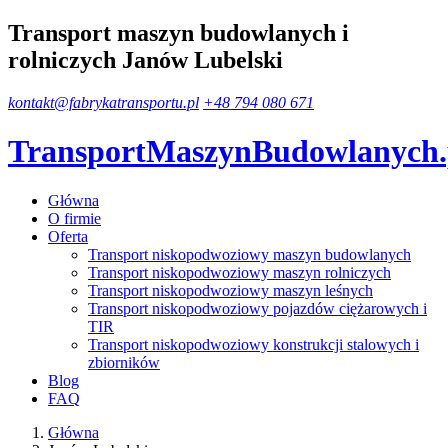
Transport maszyn budowlanych i
rolniczych Janów Lubelski
kontakt@fabrykatransportu.pl
+48 794 080 671
TransportMaszynBudowlanych
Główna
O firmie
Oferta
Transport niskopodwoziowy maszyn budowlanych
Transport niskopodwoziowy maszyn rolniczych
Transport niskopodwoziowy maszyn leśnych
Transport niskopodwoziowy pojazdów ciężarowych i
TIR
Transport niskopodwoziowy konstrukcji stalowych i
zbiorników
Blog
FAQ
Główna