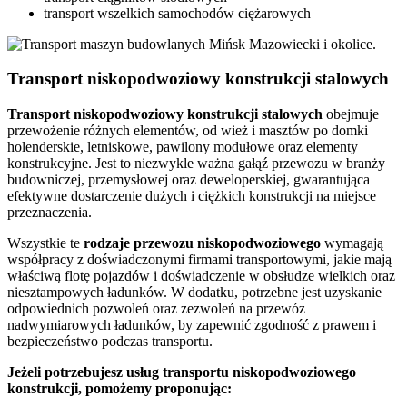
transport wszelkich samochodów ciężarowych
Transport niskopodwoziowy konstrukcji stalowych
Transport
niskopodwoziowy konstrukcji stalowych
obejmuje
przewożenie różnych elementów, od wież i masztów po domki
holenderskie, letniskowe, pawilony modułowe oraz elementy
konstrukcyjne. Jest to niezwykle ważna gałąź przewozu w branży
budowniczej, przemysłowej oraz deweloperskiej, gwarantująca
efektywne dostarczenie dużych i ciężkich konstrukcji na miejsce
przeznaczenia.
Wszystkie te
rodzaje
przewozu
niskopodwoziowego
wymagają
współpracy z doświadczonymi firmami transportowymi, jakie mają
właściwą flotę pojazdów i doświadczenie w obsłudze wielkich oraz
niesztampowych ładunków. W dodatku, potrzebne jest uzyskanie
odpowiednich pozwoleń oraz zezwoleń na przewóz
nadwymiarowych ładunków, by zapewnić zgodność z prawem i
bezpieczeństwo podczas transportu.
Jeżeli potrzebujesz usług transportu niskopodwoziowego
konstrukcji, pomożemy proponując: