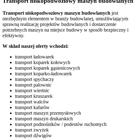
Transport niskopodwoziowy maszyn budowlanych
Transport niskopodwoziowy maszyn
budowlanych
jest
niezbędnym elementem w branży budowlanej, umożliwiającym
sprawną realizację projektów budowlanych i dostarczenie
potrzebnych maszyn na miejsce budowy w sposób bezpieczny i
efektywny.
W skład naszej oferty wchodzi:
transport ładowarek
transport koparek kołowych
transport koparek gąsienicowych
transport koparko-ładowarek
transport spychaczy
transport palownic
transport wiertnic
transport kruszarek
transport walców
transport kafarów
transport maszyn przemysłowych
transport maszyn drukarskich
transport podnośników / podestów ruchomych
transport zwyżek
transport dźwigów