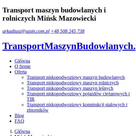
Transport maszyn budowlanych i
rolniczych Mińsk Mazowiecki
arkadiusz@sasin.com.pl
+48 508 245 738
TransportMaszynBudowlanych
Główna
O firmie
Oferta
Transport niskopodwoziowy maszyn budowlanych
Transport niskopodwoziowy maszyn rolniczych
Transport niskopodwoziowy maszyn leśnych
Transport niskopodwoziowy pojazdów ciężarowych i
TIR
Transport niskopodwoziowy konstrukcji stalowych i
zbiorników
Blog
FAQ
Główna