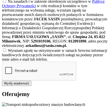
Na zasadach i w zakresie określonym szczegółowo w
Polityce
Ochrony Prywatności
w celu realizacji kontaktu w tym
telefonicznego na wybraną usługę, wyrażam zgodę na
przetwarzanie moich danych osobowych podanych w formularzu
kontaktowym przez
JACEK SASIN
przedsiębiorcę, prowadzącym
działalność gospodarczą, wpisaną do Centralnej Ewidencji i
Informacji o Działalności Gospodarczej Rzeczypospolitej Polskiej
prowadzonej przez ministra właściwego do spraw gospodarki, pod
firmą:
FIRMA USŁUGOWA „SASIN”
, ul.
Chopina 24, 05-822
Milanówek
, NIP:
5291019106
, REGON:
012091890
, adres poczty
elektronicznej:
arkadiusz@sasin.com.pl
.
Wyrażam zgodę na otrzymywanie w ramach Serwisu informacji
handlowych dotyczących świadczonych usługi na podany przeze
mnie adres e-mail lub telefon.
Wyślij wiadomość
Oferujemy