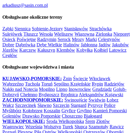
arkadiusz@sasin.com.pl
Obsługiwane okoliczne tereny
Ząbki
Siennica
Sobienie-Jeziory
Stanisławów
Strachówka
Sulejówek
Tłuszcz
Wesoła
Wieliszew
Wiązowna
Zielonka
Nieporęt
Osieck
Poświętne
Radzymin
Serock
Mrozy
Marki
Celestynów
Dobre
Dąbrówka
Dębe Wielkie
Halinów
Jabłonna
Jadów
Jakubów
Józefów
Karczew
Kałuszyn
Klembów
Kobyłka
Kołbiel
Latowicz
Cegłów
Obsługiwane województwa i miasta
KUJAWSKO-POMORSKIE:
Żnin
Świecie
Włocławek
Wąbrzeźno
Tuchola
Toruń
Sępólno Krajeńskie
Rypin
Radziejów
Nakło nad Notecią
Mogilno
Lipno
Inowrocław
Grudziądz
Golub-
Dobrzyń
Chełmno
Bydgoszcz
Brodnica
Aleksandrów Kujawski
ZACHODNIOPOMORSKIE:
Świnoujście
Świdwin
Łobez
Wałcz
Szczecinek
Sławno
Szczecin
Stargard
Pyrzyce
Police
Myślibórz
Kołobrzeg
Koszalin
Gryfice
Gryfino
Kamień Pomorski
Goleniów
Drawsko Pomorskie
Choszczno
Białogard
WIELKOPOLSKIE:
Środa Wielkopolska
Śrem
Złotów
Wągrowiec
Września
Wolsztyn
Turek
Słupca
Szamotuły
Rawicz
Poznań
Pleszew
Piła
Ostrów Wielkopolski
Ostrzeszów
Oborniki