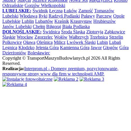
Słubice
Sulęcin
Strzelce Krajeńskie
Nowa Sól
Międzyrzecz
Krosno
Odrzańskie
Gorzów Wielkopolski
LUBELSKIE:
Świdnik
Łęczna
Łuków
Zamość
Tomaszów
Lubelski
Włodawa
Ryki
Radzyń Podlaski
Puławy
Parczew
Opole
Lubelskie
Lublin
Lubartów
Kraśnik
Krasnystaw
Hrubieszów
Janów Lubelski
Chełm
Biłgoraj
Biała Podlaska
DOLNOŚLĄSKIE:
Świdnica
Środa Śląska
Złotoryja
Ząbkowice
Śląskie
Wrocław
Zgorzelec
Wołów
Wałbrzych
Trzebnica
Strzelin
Polkowice
Oława
Oleśnica
Milicz
Lwówek Śląski
Lubin
Lubań
Legnica
Kłodzko
Jelenia Góra
Kamienna Góra
Jawor
Głogów
Góra
Dzierżoniów
Bolesławiec
Copyright ©
TransportMaszynBudowlanych.pl
2026 All Rights
Reserved.
Realizacja:
Interprom.pl - Domeny premium, pozycjonowanie,
responsywne strony www dla firm w technologii AMP.