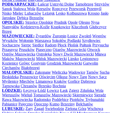
PODKARPACKIE:
Łańcut
Ustrzyki Dolne
Tarnobrzeg
Strzyżów
Sanok
Stalowa Wola
Rzeszów
Ropczyce
Przeworsk
Przemyśl
Nisko
Mielec
Lubaczów
Leżajsk
Lesko
Kolbuszowa
Krosno
Jasło
Jarosław
Dębica
Brzozów
OPOLSKIE:
Strzelce Opolskie
Prudnik
Opole
Olesno
Nysa
Namysłów
Kędzierzyn-Koźle
Krapkowice
Kluczbork
Głubczyce
Brzeg
MAZOWIECKIE:
Żyrardów
Żuromin
Łosice
Zwoleń
Węgrów
Wyszków
Wołomin
Warszawa
Sokołów Podlaski
Szydłowiec
Sochaczew
Sierpc
Siedlce
Radom
Płock
Płońsk
Pułtusk
Przysucha
Przasnysz
Pruszków
Piaseczno
Ożarów Mazowiecki
Otwock
Ostrów Mazowiecka
Ostrołęka
Nowy Dwór Mazowiecki
Mława
Maków Mazowiecki
Mińsk Mazowiecki
Lipsko
Legionowo
Kozienice
Grójec
Gostynin
Grodzisk Mazowiecki
Garwolin
Ciechanów
Białobrzegi
MAŁOPOLSKIE:
Zakopane
Wieliczka
Wadowice
Tarnów
Sucha
Beskidzka
Proszowice
Oświęcim
Olkusz
Nowy Targ
Nowy Sącz
Myślenice
Miechów
Limanowa
Kraków
Gorlice
Dąbrowa
Tarnowska
Chrzanów
Brzesko
Bochnia
ŁÓDZKIE:
Łęczyca
Łódź
Łowicz
Łask
Zgierz
Zduńska Wola
Wieruszów
Wieluń
Tomaszów Mazowiecki
Skierniewice
Sieradz
Rawa Mazowiecka
Radomsko
Poddębice
Piotrków Trybunalski
Pabianice
Pajęczno
Opoczno
Kutno
Brzeziny
Bełchatów
LUBUSKIE:
Żary
Żagań
Świebodzin
Zielona Góra
Wschowa