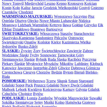
Nowy Tomyśl
Międzychód
Leszno
Kępno
Krotoszyn
Kościan
Konin
Koło
Kalisz
Jarocin
Grodzisk Wielkopolski
Gostyń
Gniezno
Czarnków
Chodzież
WARMIŃSKO-MAZURSKIE:
Węgorzewo
Szczytno
Pisz
Ostróda
Olsztyn
Olecko
Nowe Miasto Lubawskie
Nidzica
Mrągowo
Lidzbark Warmiński
Kętrzyn
Iława
Gołdap
Giżycko
Ełk
Elbląg
Działdowo
Braniewo
Bartoszyce
ŚWIĘTOKRZYSKIE:
Włoszczowa
Staszów
Starachowice
Skarżysko-Kamienna
Sandomierz
Pińczów
Ostrowiec
Świętokrzyski
Opatów
Końskie
Kielce
Kazimierza Wielka
Jędrzejów
Busko-Zdrój
ŚLĄSKIE:
Żywiec
Żory
Świętochłowice
Zawiercie
Zabrze
Wodzisław Śląski
Tychy
Sosnowiec
Tarnowskie Góry
Siemianowice Śląskie
Rybnik
Ruda Śląska
Racibórz
Pszczyna
Piekary Śląskie
Mysłowice
Myszków
Mikołów
Lubliniec
Kłobuck
Katowice
Jaworzno
Jastrzębie-Zdrój
Gliwice
Dąbrowa Górnicza
Częstochowa
Cieszyn
Chorzów
Będzin
Bytom
Bieruń
Bielsko-
Biała
POMORSKIE:
Wejherowo
Tczew
Słupsk
Sztum
Starogard
Gdański
Sopot
Puck
Pruszcz Gdański
Nowy Dwór Gdański
Malbork
Lębork
Kwidzyn
Kościerzyna
Kartuzy
Gdynia
Gdańsk
Człuchów
Chojnice
Bytów
PODLASKIE:
Łomża
Zambrów
Wysokie Mazowieckie
Suwałki
Sokółka
Siemiatycze
Sejny
Mońki
Kolno
Hajnówka
Grajewo
Bielsk Podlaski
Białystok
Augustów