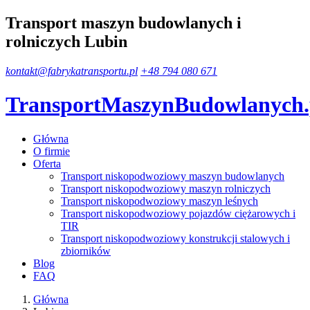
Transport maszyn budowlanych i
rolniczych Lubin
kontakt@fabrykatransportu.pl
+48 794 080 671
TransportMaszynBudowlanych
Główna
O firmie
Oferta
Transport niskopodwoziowy maszyn budowlanych
Transport niskopodwoziowy maszyn rolniczych
Transport niskopodwoziowy maszyn leśnych
Transport niskopodwoziowy pojazdów ciężarowych i
TIR
Transport niskopodwoziowy konstrukcji stalowych i
zbiorników
Blog
FAQ
Główna