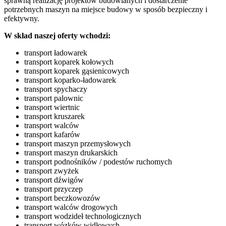
sprawną realizację projektów budowlanych i dostarczenie
potrzebnych maszyn na miejsce budowy w sposób bezpieczny i
efektywny.
W skład naszej oferty wchodzi:
transport ładowarek
transport koparek kołowych
transport koparek gąsienicowych
transport koparko-ładowarek
transport spychaczy
transport palownic
transport wiertnic
transport kruszarek
transport walców
transport kafarów
transport maszyn przemysłowych
transport maszyn drukarskich
transport podnośników / podestów ruchomych
transport zwyżek
transport dźwigów
transport przyczep
transport beczkowozów
transport walców drogowych
transport wodzideł technologicznych
transport wózków widłowych