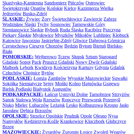
Skarżysko-Kamienna
Sandomierz
Pińczów
Ostrowiec
Świętokrzyski
Opatów
Końskie
Kielce
Kazimierza Wielka
Jędrzejów
Busko-Zdrój
ŚLĄSKIE:
Żywiec
Żory
Świętochłowice
Zawiercie
Zabrze
Wodzisław Śląski
Tychy
Sosnowiec
Tarnowskie Góry
Siemianowice Śląskie
Rybnik
Ruda Śląska
Racibórz
Pszczyna
Piekary Śląskie
Mysłowice
Myszków
Mikołów
Lubliniec
Kłobuck
Katowice
Jaworzno
Jastrzębie-Zdrój
Gliwice
Dąbrowa Górnicza
Częstochowa
Cieszyn
Chorzów
Będzin
Bytom
Bieruń
Bielsko-
Biała
POMORSKIE:
Wejherowo
Tczew
Słupsk
Sztum
Starogard
Gdański
Sopot
Puck
Pruszcz Gdański
Nowy Dwór Gdański
Malbork
Lębork
Kwidzyn
Kościerzyna
Kartuzy
Gdynia
Gdańsk
Człuchów
Chojnice
Bytów
PODLASKIE:
Łomża
Zambrów
Wysokie Mazowieckie
Suwałki
Sokółka
Siemiatycze
Sejny
Mońki
Kolno
Hajnówka
Grajewo
Bielsk Podlaski
Białystok
Augustów
PODKARPACKIE:
Łańcut
Ustrzyki Dolne
Tarnobrzeg
Strzyżów
Sanok
Stalowa Wola
Rzeszów
Ropczyce
Przeworsk
Przemyśl
Nisko
Mielec
Lubaczów
Leżajsk
Lesko
Kolbuszowa
Krosno
Jasło
Jarosław
Dębica
Brzozów
OPOLSKIE:
Strzelce Opolskie
Prudnik
Opole
Olesno
Nysa
Namysłów
Kędzierzyn-Koźle
Krapkowice
Kluczbork
Głubczyce
Brzeg
MAZOWIECKIE:
Żyrardów
Żuromin
Łosice
Zwoleń
Węgrów