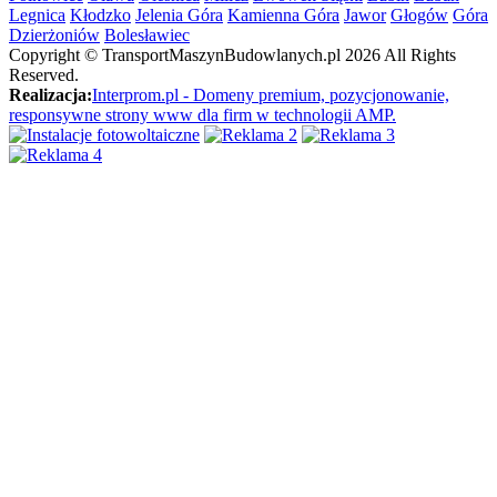
Legnica
Kłodzko
Jelenia Góra
Kamienna Góra
Jawor
Głogów
Góra
Dzierżoniów
Bolesławiec
Copyright ©
TransportMaszynBudowlanych.pl
2026 All Rights
Reserved.
Realizacja:
Interprom.pl - Domeny premium, pozycjonowanie,
responsywne strony www dla firm w technologii AMP.