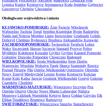
Przemków
Prochowice
Niechlów
Miłkowice
Legnickie Pole
Legnica
Kunice
Krotoszyce
Jerzmanowa
Kotla
Jemielno
Grębocice
Gaworzyce
Chojnów
Chocianów
Obsługiwane województwa i miasta
KUJAWSKO-POMORSKIE:
Żnin
Świecie
Włocławek
Wąbrzeźno
Tuchola
Toruń
Sępólno Krajeńskie
Rypin
Radziejów
Nakło nad Notecią
Mogilno
Lipno
Inowrocław
Grudziądz
Golub-
Dobrzyń
Chełmno
Bydgoszcz
Brodnica
Aleksandrów Kujawski
ZACHODNIOPOMORSKIE:
Świnoujście
Świdwin
Łobez
Wałcz
Szczecinek
Sławno
Szczecin
Stargard
Pyrzyce
Police
Myślibórz
Kołobrzeg
Koszalin
Gryfice
Gryfino
Kamień Pomorski
Goleniów
Drawsko Pomorskie
Choszczno
Białogard
WIELKOPOLSKIE:
Środa Wielkopolska
Śrem
Złotów
Wągrowiec
Września
Wolsztyn
Turek
Słupca
Szamotuły
Rawicz
Poznań
Pleszew
Piła
Ostrów Wielkopolski
Ostrzeszów
Oborniki
Nowy Tomyśl
Międzychód
Leszno
Kępno
Krotoszyn
Kościan
Konin
Koło
Kalisz
Jarocin
Grodzisk Wielkopolski
Gostyń
Gniezno
Czarnków
Chodzież
WARMIŃSKO-MAZURSKIE:
Węgorzewo
Szczytno
Pisz
Ostróda
Olsztyn
Olecko
Nowe Miasto Lubawskie
Nidzica
Mrągowo
Lidzbark Warmiński
Kętrzyn
Iława
Gołdap
Giżycko
Ełk
Elbląg
Działdowo
Braniewo
Bartoszyce
ŚWIĘTOKRZYSKIE:
Włoszczowa
Staszów
Starachowice