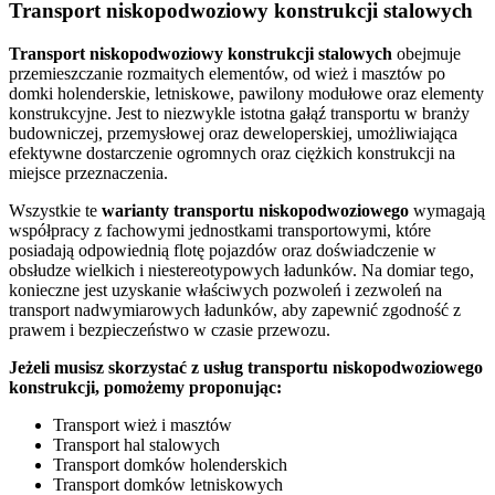
Transport niskopodwoziowy konstrukcji stalowych
Transport
niskopodwoziowy konstrukcji stalowych
obejmuje
przemieszczanie rozmaitych elementów, od wież i masztów po
domki holenderskie, letniskowe, pawilony modułowe oraz elementy
konstrukcyjne. Jest to niezwykle istotna gałąź transportu w branży
budowniczej, przemysłowej oraz deweloperskiej, umożliwiająca
efektywne dostarczenie ogromnych oraz ciężkich konstrukcji na
miejsce przeznaczenia.
Wszystkie te
warianty
transportu
niskopodwoziowego
wymagają
współpracy z fachowymi jednostkami transportowymi, które
posiadają odpowiednią flotę pojazdów oraz doświadczenie w
obsłudze wielkich i niestereotypowych ładunków. Na domiar tego,
konieczne jest uzyskanie właściwych pozwoleń i zezwoleń na
transport nadwymiarowych ładunków, aby zapewnić zgodność z
prawem i bezpieczeństwo w czasie przewozu.
Jeżeli musisz skorzystać z usług transportu niskopodwoziowego
konstrukcji, pomożemy proponując:
Transport wież i masztów
Transport hal stalowych
Transport domków holenderskich
Transport domków letniskowych