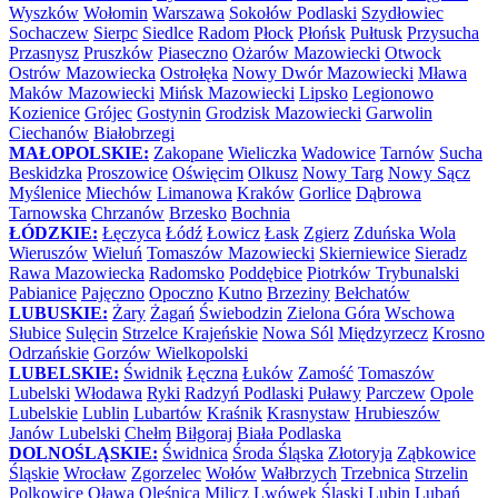
Wyszków
Wołomin
Warszawa
Sokołów Podlaski
Szydłowiec
Sochaczew
Sierpc
Siedlce
Radom
Płock
Płońsk
Pułtusk
Przysucha
Przasnysz
Pruszków
Piaseczno
Ożarów Mazowiecki
Otwock
Ostrów Mazowiecka
Ostrołęka
Nowy Dwór Mazowiecki
Mława
Maków Mazowiecki
Mińsk Mazowiecki
Lipsko
Legionowo
Kozienice
Grójec
Gostynin
Grodzisk Mazowiecki
Garwolin
Ciechanów
Białobrzegi
MAŁOPOLSKIE:
Zakopane
Wieliczka
Wadowice
Tarnów
Sucha
Beskidzka
Proszowice
Oświęcim
Olkusz
Nowy Targ
Nowy Sącz
Myślenice
Miechów
Limanowa
Kraków
Gorlice
Dąbrowa
Tarnowska
Chrzanów
Brzesko
Bochnia
ŁÓDZKIE:
Łęczyca
Łódź
Łowicz
Łask
Zgierz
Zduńska Wola
Wieruszów
Wieluń
Tomaszów Mazowiecki
Skierniewice
Sieradz
Rawa Mazowiecka
Radomsko
Poddębice
Piotrków Trybunalski
Pabianice
Pajęczno
Opoczno
Kutno
Brzeziny
Bełchatów
LUBUSKIE:
Żary
Żagań
Świebodzin
Zielona Góra
Wschowa
Słubice
Sulęcin
Strzelce Krajeńskie
Nowa Sól
Międzyrzecz
Krosno
Odrzańskie
Gorzów Wielkopolski
LUBELSKIE:
Świdnik
Łęczna
Łuków
Zamość
Tomaszów
Lubelski
Włodawa
Ryki
Radzyń Podlaski
Puławy
Parczew
Opole
Lubelskie
Lublin
Lubartów
Kraśnik
Krasnystaw
Hrubieszów
Janów Lubelski
Chełm
Biłgoraj
Biała Podlaska
DOLNOŚLĄSKIE:
Świdnica
Środa Śląska
Złotoryja
Ząbkowice
Śląskie
Wrocław
Zgorzelec
Wołów
Wałbrzych
Trzebnica
Strzelin
Polkowice
Oława
Oleśnica
Milicz
Lwówek Śląski
Lubin
Lubań