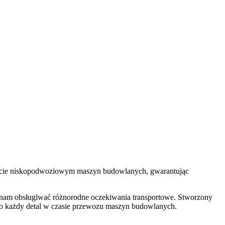
orcie niskopodwoziowym maszyn budowlanych, gwarantując
ą nam obsługiwać różnorodne oczekiwania transportowe. Stworzony
ą o każdy detal w czasie przewozu maszyn budowlanych.