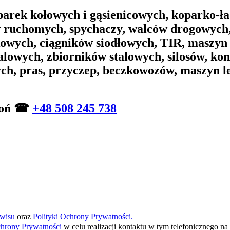
arek kołowych i gąsienicowych, koparko-ła
w ruchomych, spychaczy, walców drogowych,
wych, ciągników siodłowych, TIR, maszyn
alowych, zbiorników stalowych, silosów, ko
ych, pras, przyczep, beczkowozów, maszyn 
zwoń ☎
+48 508 245 738
wisu
oraz
Polityki Ochrony Prywatności.
chrony Prywatności
w celu realizacji kontaktu w tym telefonicznego 