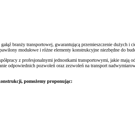
gałąź branży transportowej, gwarantującą przemieszczenie dużych i 
e, pawilony modułowe i różne elementy konstrukcyjne niezbędne do bu
ółpracy z profesjonalnymi jednostkami transportowymi, jakie mają o
kanie odpowiednich pozwoleń oraz zezwoleń na transport nadwymiar
 konstrukcji, pomożemy proponując: