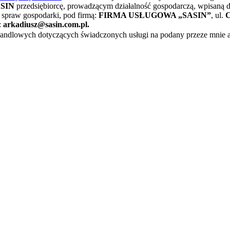
SIN
przedsiębiorcę, prowadzącym działalność gospodarczą, wpisaną do
 spraw gospodarki, pod firmą:
FIRMA USŁUGOWA „SASIN”
, ul.
C
:
arkadiusz@sasin.com.pl
.
ndlowych dotyczących świadczonych usługi na podany przeze mnie adr