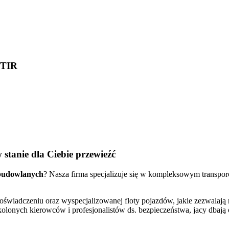
 TIR
stanie dla Ciebie przewieźć
budowlanych
? Nasza firma specjalizuje się w kompleksowym transp
doświadczeniu oraz wyspecjalizowanej floty pojazdów, jakie zezwalaj
kolonych kierowców i profesjonalistów ds. bezpieczeństwa, jacy dbaj