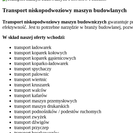
Transport niskopodwoziowy maszyn budowlanych
Transport
niskopodwoziowy maszyn
budowniczych
gwarantuje pr
efektywność. Jest to potrzebne narzędzie w branży budowlanej, pozw
W skład naszej oferty wchodzi:
transport ładowarek
transport koparek kołowych
transport koparek gąsienicowych
transport koparko-ładowarek
transport spychaczy
transport palownic
transport wiertnic
transport kruszarek
transport walców
transport kafarów
transport maszyn przemysłowych
transport maszyn drukarskich
transport podnośników / podestów ruchomych
transport zwyżek
transport dźwigów
transport przyczep
transport beczkowozów