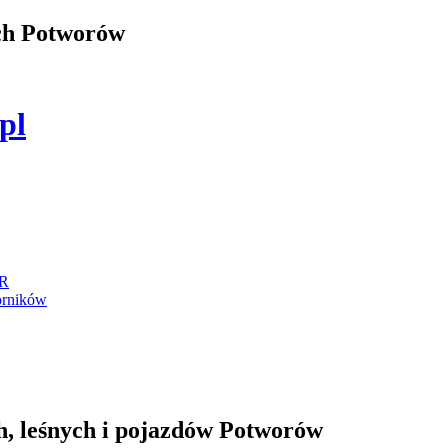
ych Potworów
.pl
IR
orników
h, leśnych i pojazdów Potworów