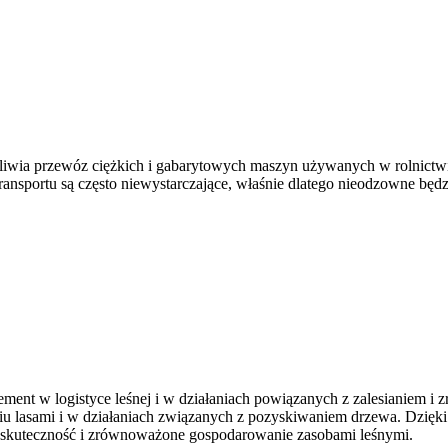
liwia przewóz ciężkich i gabarytowych maszyn używanych w rolnictwie
transportu są często niewystarczające, właśnie dlatego nieodzowne bę
ment w logistyce leśnej i w działaniach powiązanych z zalesianiem
 lasami i w działaniach związanych z pozyskiwaniem drzewa. Dzięki 
na skuteczność i zrównoważone gospodarowanie zasobami leśnymi.