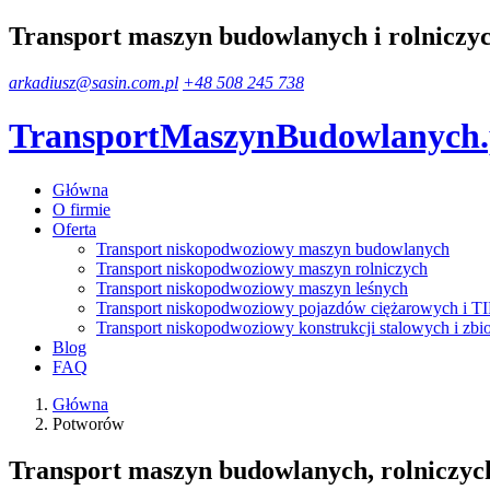
Transport maszyn budowlanych i rolnicz
arkadiusz@sasin.com.pl
+48 508 245 738
TransportMaszynBudowlanych
Główna
O firmie
Oferta
Transport niskopodwoziowy maszyn budowlanych
Transport niskopodwoziowy maszyn rolniczych
Transport niskopodwoziowy maszyn leśnych
Transport niskopodwoziowy pojazdów ciężarowych i T
Transport niskopodwoziowy konstrukcji stalowych i zbi
Blog
FAQ
Główna
Potworów
Transport maszyn budowlanych, rolniczyc