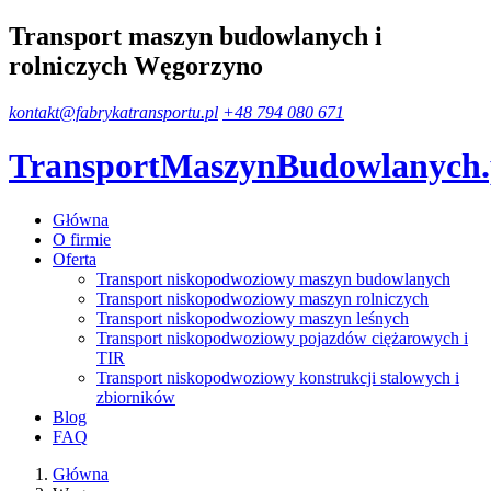
Transport maszyn budowlanych i
rolniczych Węgorzyno
kontakt@fabrykatransportu.pl
+48 794 080 671
TransportMaszynBudowlanych
Główna
O firmie
Oferta
Transport niskopodwoziowy maszyn budowlanych
Transport niskopodwoziowy maszyn rolniczych
Transport niskopodwoziowy maszyn leśnych
Transport niskopodwoziowy pojazdów ciężarowych i
TIR
Transport niskopodwoziowy konstrukcji stalowych i
zbiorników
Blog
FAQ
Główna