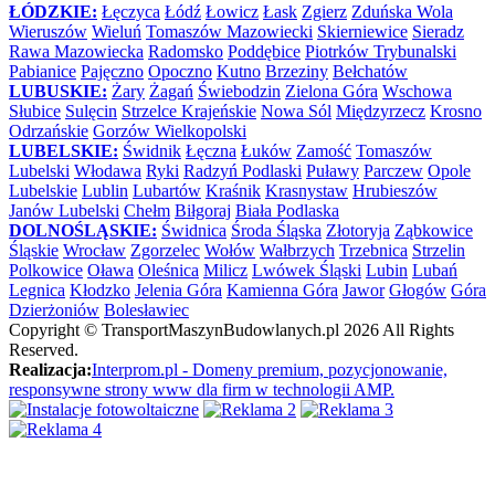
ŁÓDZKIE:
Łęczyca
Łódź
Łowicz
Łask
Zgierz
Zduńska Wola
Wieruszów
Wieluń
Tomaszów Mazowiecki
Skierniewice
Sieradz
Rawa Mazowiecka
Radomsko
Poddębice
Piotrków Trybunalski
Pabianice
Pajęczno
Opoczno
Kutno
Brzeziny
Bełchatów
LUBUSKIE:
Żary
Żagań
Świebodzin
Zielona Góra
Wschowa
Słubice
Sulęcin
Strzelce Krajeńskie
Nowa Sól
Międzyrzecz
Krosno
Odrzańskie
Gorzów Wielkopolski
LUBELSKIE:
Świdnik
Łęczna
Łuków
Zamość
Tomaszów
Lubelski
Włodawa
Ryki
Radzyń Podlaski
Puławy
Parczew
Opole
Lubelskie
Lublin
Lubartów
Kraśnik
Krasnystaw
Hrubieszów
Janów Lubelski
Chełm
Biłgoraj
Biała Podlaska
DOLNOŚLĄSKIE:
Świdnica
Środa Śląska
Złotoryja
Ząbkowice
Śląskie
Wrocław
Zgorzelec
Wołów
Wałbrzych
Trzebnica
Strzelin
Polkowice
Oława
Oleśnica
Milicz
Lwówek Śląski
Lubin
Lubań
Legnica
Kłodzko
Jelenia Góra
Kamienna Góra
Jawor
Głogów
Góra
Dzierżoniów
Bolesławiec
Copyright ©
TransportMaszynBudowlanych.pl
2026 All Rights
Reserved.
Realizacja:
Interprom.pl - Domeny premium, pozycjonowanie,
responsywne strony www dla firm w technologii AMP.