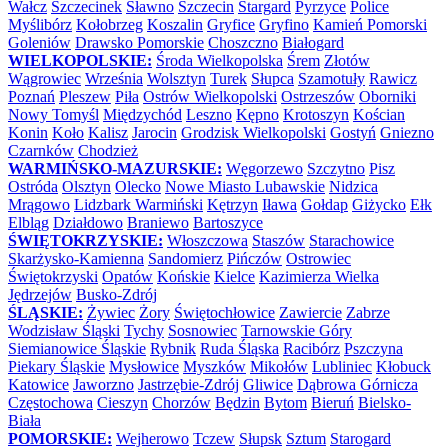
Wałcz
Szczecinek
Sławno
Szczecin
Stargard
Pyrzyce
Police
Myślibórz
Kołobrzeg
Koszalin
Gryfice
Gryfino
Kamień Pomorski
Goleniów
Drawsko Pomorskie
Choszczno
Białogard
WIELKOPOLSKIE:
Środa Wielkopolska
Śrem
Złotów
Wągrowiec
Września
Wolsztyn
Turek
Słupca
Szamotuły
Rawicz
Poznań
Pleszew
Piła
Ostrów Wielkopolski
Ostrzeszów
Oborniki
Nowy Tomyśl
Międzychód
Leszno
Kępno
Krotoszyn
Kościan
Konin
Koło
Kalisz
Jarocin
Grodzisk Wielkopolski
Gostyń
Gniezno
Czarnków
Chodzież
WARMIŃSKO-MAZURSKIE:
Węgorzewo
Szczytno
Pisz
Ostróda
Olsztyn
Olecko
Nowe Miasto Lubawskie
Nidzica
Mrągowo
Lidzbark Warmiński
Kętrzyn
Iława
Gołdap
Giżycko
Ełk
Elbląg
Działdowo
Braniewo
Bartoszyce
ŚWIĘTOKRZYSKIE:
Włoszczowa
Staszów
Starachowice
Skarżysko-Kamienna
Sandomierz
Pińczów
Ostrowiec
Świętokrzyski
Opatów
Końskie
Kielce
Kazimierza Wielka
Jędrzejów
Busko-Zdrój
ŚLĄSKIE:
Żywiec
Żory
Świętochłowice
Zawiercie
Zabrze
Wodzisław Śląski
Tychy
Sosnowiec
Tarnowskie Góry
Siemianowice Śląskie
Rybnik
Ruda Śląska
Racibórz
Pszczyna
Piekary Śląskie
Mysłowice
Myszków
Mikołów
Lubliniec
Kłobuck
Katowice
Jaworzno
Jastrzębie-Zdrój
Gliwice
Dąbrowa Górnicza
Częstochowa
Cieszyn
Chorzów
Będzin
Bytom
Bieruń
Bielsko-
Biała
POMORSKIE:
Wejherowo
Tczew
Słupsk
Sztum
Starogard