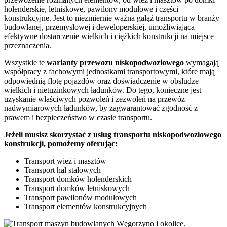
holenderskie, letniskowe, pawilony modułowe i części
konstrukcyjne. Jest to niezmiernie ważna gałąź transportu w branży
budowlanej, przemysłowej i deweloperskiej, umożliwiająca
efektywne dostarczenie wielkich i ciężkich konstrukcji na miejsce
przeznaczenia.
Wszystkie te
warianty
przewozu
niskopodwoziowego
wymagają
współpracy z fachowymi jednostkami transportowymi, które mają
odpowiednią flotę pojazdów oraz doświadczenie w obsłudze
wielkich i nietuzinkowych ładunków. Do tego, konieczne jest
uzyskanie właściwych pozwoleń i zezwoleń na przewóz
nadwymiarowych ładunków, by zagwarantować zgodność z
prawem i bezpieczeństwo w czasie transportu.
Jeżeli musisz skorzystać z usług transportu niskopodwoziowego
konstrukcji, pomożemy oferując:
Transport wież i masztów
Transport hal stalowych
Transport domków holenderskich
Transport domków letniskowych
Transport pawilonów modułowych
Transport elementów konstrukcyjnych