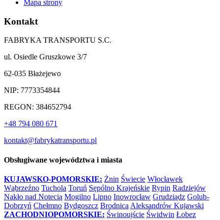
Mapa strony
Kontakt
FABRYKA TRANSPORTU S.C.
ul. Osiedle Gruszkowe 3/7
62-035 Błażejewo
NIP: 7773354844
REGON: 384652794
+48 794 080 671
kontakt@fabrykatransportu.pl
Obsługiwane województwa i miasta
KUJAWSKO-POMORSKIE:
Żnin
Świecie
Włocławek
Wąbrzeźno
Tuchola
Toruń
Sępólno Krajeńskie
Rypin
Radziejów
Nakło nad Notecią
Mogilno
Lipno
Inowrocław
Grudziądz
Golub-
Dobrzyń
Chełmno
Bydgoszcz
Brodnica
Aleksandrów Kujawski
ZACHODNIOPOMORSKIE:
Świnoujście
Świdwin
Łobez