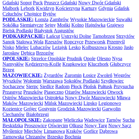
Gdański
Sopot
Puck
Pruszcz Gdański
Nowy Dwór Gdański
Malbork
Lębork
Kwidzyn
Kościerzyna
Kartuzy
Gdynia
Gdańsk
Człuchów
Chojnice
Bytów
PODLASKIE:
Łomża
Zambrów
Wysokie Mazowieckie
Suwałki
Sokółka
Siemiatycze
Sejny
Mońki
Kolno
Hajnówka
Grajewo
Bielsk Podlaski
Białystok
Augustów
PODKARPACKIE:
Łańcut
Ustrzyki Dolne
Tarnobrzeg
Strzyżów
Sanok
Stalowa Wola
Rzeszów
Ropczyce
Przeworsk
Przemyśl
Nisko
Mielec
Lubaczów
Leżajsk
Lesko
Kolbuszowa
Krosno
Jasło
Jarosław
Dębica
Brzozów
OPOLSKIE:
Strzelce Opolskie
Prudnik
Opole
Olesno
Nysa
Namysłów
Kędzierzyn-Koźle
Krapkowice
Kluczbork
Głubczyce
Brzeg
MAZOWIECKIE:
Żyrardów
Żuromin
Łosice
Zwoleń
Węgrów
Wyszków
Wołomin
Warszawa
Sokołów Podlaski
Szydłowiec
Sochaczew
Sierpc
Siedlce
Radom
Płock
Płońsk
Pułtusk
Przysucha
Przasnysz
Pruszków
Piaseczno
Ożarów Mazowiecki
Otwock
Ostrów Mazowiecka
Ostrołęka
Nowy Dwór Mazowiecki
Mława
Maków Mazowiecki
Mińsk Mazowiecki
Lipsko
Legionowo
Kozienice
Grójec
Gostynin
Grodzisk Mazowiecki
Garwolin
Ciechanów
Białobrzegi
MAŁOPOLSKIE:
Zakopane
Wieliczka
Wadowice
Tarnów
Sucha
Beskidzka
Proszowice
Oświęcim
Olkusz
Nowy Targ
Nowy Sącz
Myślenice
Miechów
Limanowa
Kraków
Gorlice
Dąbrowa
Tarnowska
Chrzanów
Brzesko
Bochnia