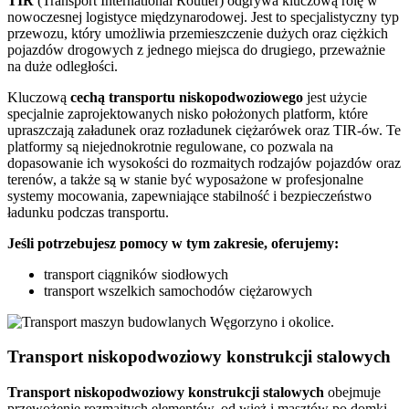
TIR
(Transport International Routier) odgrywa kluczową rolę w
nowoczesnej logistyce międzynarodowej. Jest to specjalistyczny typ
przewozu, który umożliwia przemieszczenie dużych oraz ciężkich
pojazdów drogowych z jednego miejsca do drugiego, przeważnie
na duże odległości.
Kluczową
cechą transportu niskopodwoziowego
jest użycie
specjalnie zaprojektowanych nisko położonych platform, które
upraszczają załadunek oraz rozładunek ciężarówek oraz TIR-ów. Te
platformy są niejednokrotnie regulowane, co pozwala na
dopasowanie ich wysokości do rozmaitych rodzajów pojazdów oraz
terenów, a także są w stanie być wyposażone w profesjonalne
systemy mocowania, zapewniające stabilność i bezpieczeństwo
ładunku podczas transportu.
Jeśli potrzebujesz pomocy w tym zakresie, oferujemy:
transport ciągników siodłowych
transport wszelkich samochodów ciężarowych
Transport niskopodwoziowy konstrukcji stalowych
Transport
niskopodwoziowy konstrukcji stalowych
obejmuje
przewożenie rozmaitych elementów, od wież i masztów po domki