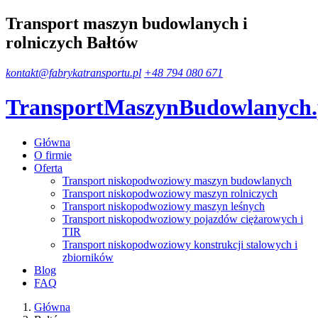
Transport maszyn budowlanych i
rolniczych Bałtów
kontakt@fabrykatransportu.pl
+48 794 080 671
TransportMaszynBudowlanych
Główna
O firmie
Oferta
Transport niskopodwoziowy maszyn budowlanych
Transport niskopodwoziowy maszyn rolniczych
Transport niskopodwoziowy maszyn leśnych
Transport niskopodwoziowy pojazdów ciężarowych i
TIR
Transport niskopodwoziowy konstrukcji stalowych i
zbiorników
Blog
FAQ
Główna