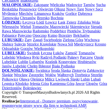
Ciechanów
Białobrzegi
MAŁOPOLSKIE:
Zakopane
Wieliczka
Wadowice
Tarnów
Sucha
Beskidzka
Proszowice
Oświęcim
Olkusz
Nowy Targ
Nowy Sącz
Myślenice
Miechów
Limanowa
Kraków
Gorlice
Dąbrowa
Tarnowska
Chrzanów
Brzesko
Bochnia
ŁÓDZKIE:
Łęczyca
Łódź
Łowicz
Łask
Zgierz
Zduńska Wola
Wieruszów
Wieluń
Tomaszów Mazowiecki
Skierniewice
Sieradz
Rawa Mazowiecka
Radomsko
Poddębice
Piotrków Trybunalski
Pabianice
Pajęczno
Opoczno
Kutno
Brzeziny
Bełchatów
LUBUSKIE:
Żary
Żagań
Świebodzin
Zielona Góra
Wschowa
Słubice
Sulęcin
Strzelce Krajeńskie
Nowa Sól
Międzyrzecz
Krosno
Odrzańskie
Gorzów Wielkopolski
LUBELSKIE:
Świdnik
Łęczna
Łuków
Zamość
Tomaszów
Lubelski
Włodawa
Ryki
Radzyń Podlaski
Puławy
Parczew
Opole
Lubelskie
Lublin
Lubartów
Kraśnik
Krasnystaw
Hrubieszów
Janów Lubelski
Chełm
Biłgoraj
Biała Podlaska
DOLNOŚLĄSKIE:
Świdnica
Środa Śląska
Złotoryja
Ząbkowice
Śląskie
Wrocław
Zgorzelec
Wołów
Wałbrzych
Trzebnica
Strzelin
Polkowice
Oława
Oleśnica
Milicz
Lwówek Śląski
Lubin
Lubań
Legnica
Kłodzko
Jelenia Góra
Kamienna Góra
Jawor
Głogów
Góra
Dzierżoniów
Bolesławiec
Copyright ©
TransportMaszynBudowlanych.pl
2026 All Rights
Reserved.
Realizacja:
Interprom.pl - Domeny premium, pozycjonowanie,
responsywne strony www dla firm w technologii AMP.