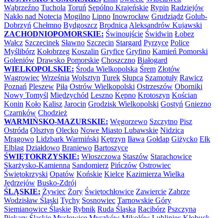
Wąbrzeźno
Tuchola
Toruń
Sępólno Krajeńskie
Rypin
Radziejów
Nakło nad Notecią
Mogilno
Lipno
Inowrocław
Grudziądz
Golub-
Dobrzyń
Chełmno
Bydgoszcz
Brodnica
Aleksandrów Kujawski
ZACHODNIOPOMORSKIE:
Świnoujście
Świdwin
Łobez
Wałcz
Szczecinek
Sławno
Szczecin
Stargard
Pyrzyce
Police
Myślibórz
Kołobrzeg
Koszalin
Gryfice
Gryfino
Kamień Pomorski
Goleniów
Drawsko Pomorskie
Choszczno
Białogard
WIELKOPOLSKIE:
Środa Wielkopolska
Śrem
Złotów
Wągrowiec
Września
Wolsztyn
Turek
Słupca
Szamotuły
Rawicz
Poznań
Pleszew
Piła
Ostrów Wielkopolski
Ostrzeszów
Oborniki
Nowy Tomyśl
Międzychód
Leszno
Kępno
Krotoszyn
Kościan
Konin
Koło
Kalisz
Jarocin
Grodzisk Wielkopolski
Gostyń
Gniezno
Czarnków
Chodzież
WARMIŃSKO-MAZURSKIE:
Węgorzewo
Szczytno
Pisz
Ostróda
Olsztyn
Olecko
Nowe Miasto Lubawskie
Nidzica
Mrągowo
Lidzbark Warmiński
Kętrzyn
Iława
Gołdap
Giżycko
Ełk
Elbląg
Działdowo
Braniewo
Bartoszyce
ŚWIĘTOKRZYSKIE:
Włoszczowa
Staszów
Starachowice
Skarżysko-Kamienna
Sandomierz
Pińczów
Ostrowiec
Świętokrzyski
Opatów
Końskie
Kielce
Kazimierza Wielka
Jędrzejów
Busko-Zdrój
ŚLĄSKIE:
Żywiec
Żory
Świętochłowice
Zawiercie
Zabrze
Wodzisław Śląski
Tychy
Sosnowiec
Tarnowskie Góry
Siemianowice Śląskie
Rybnik
Ruda Śląska
Racibórz
Pszczyna
Piekary Śląskie
Mysłowice
Myszków
Mikołów
Lubliniec
Kłobuck