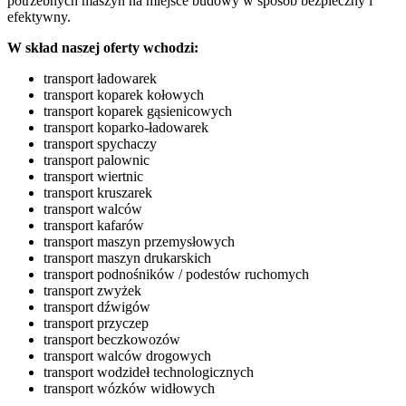
potrzebnych maszyn na miejsce budowy w sposób bezpieczny i
efektywny.
W skład naszej oferty wchodzi:
transport ładowarek
transport koparek kołowych
transport koparek gąsienicowych
transport koparko-ładowarek
transport spychaczy
transport palownic
transport wiertnic
transport kruszarek
transport walców
transport kafarów
transport maszyn przemysłowych
transport maszyn drukarskich
transport podnośników / podestów ruchomych
transport zwyżek
transport dźwigów
transport przyczep
transport beczkowozów
transport walców drogowych
transport wodzideł technologicznych
transport wózków widłowych