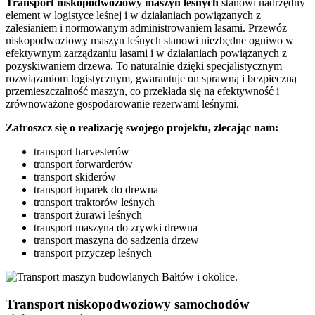
Transport niskopodwoziowy maszyn leśnych
stanowi nadrzędny
element w logistyce leśnej i w działaniach powiązanych z
zalesianiem i normowanym administrowaniem lasami. Przewóz
niskopodwoziowy maszyn leśnych stanowi niezbędne ogniwo w
efektywnym zarządzaniu lasami i w działaniach powiązanych z
pozyskiwaniem drzewa. To naturalnie dzięki specjalistycznym
rozwiązaniom logistycznym, gwarantuje on sprawną i bezpieczną
przemieszczalność maszyn, co przekłada się na efektywność i
zrównoważone gospodarowanie rezerwami leśnymi.
Zatroszcz się o realizację swojego projektu, zlecając nam:
transport harvesterów
transport forwarderów
transport skiderów
transport łuparek do drewna
transport traktorów leśnych
transport żurawi leśnych
transport maszyna do zrywki drewna
transport maszyna do sadzenia drzew
transport przyczep leśnych
Transport niskopodwoziowy samochodów