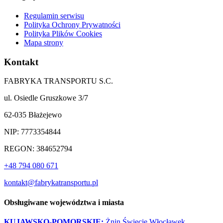
Regulamin serwisu
Polityka Ochrony Prywatności
Polityka Plików Cookies
Mapa strony
Kontakt
FABRYKA TRANSPORTU S.C.
ul. Osiedle Gruszkowe 3/7
62-035 Błażejewo
NIP: 7773354844
REGON: 384652794
+48 794 080 671
kontakt@fabrykatransportu.pl
Obsługiwane województwa i miasta
KUJAWSKO-POMORSKIE:
Żnin
Świecie
Włocławek