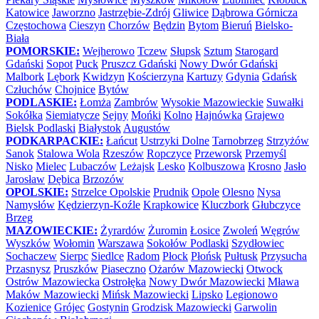
Katowice
Jaworzno
Jastrzębie-Zdrój
Gliwice
Dąbrowa Górnicza
Częstochowa
Cieszyn
Chorzów
Będzin
Bytom
Bieruń
Bielsko-
Biała
POMORSKIE:
Wejherowo
Tczew
Słupsk
Sztum
Starogard
Gdański
Sopot
Puck
Pruszcz Gdański
Nowy Dwór Gdański
Malbork
Lębork
Kwidzyn
Kościerzyna
Kartuzy
Gdynia
Gdańsk
Człuchów
Chojnice
Bytów
PODLASKIE:
Łomża
Zambrów
Wysokie Mazowieckie
Suwałki
Sokółka
Siemiatycze
Sejny
Mońki
Kolno
Hajnówka
Grajewo
Bielsk Podlaski
Białystok
Augustów
PODKARPACKIE:
Łańcut
Ustrzyki Dolne
Tarnobrzeg
Strzyżów
Sanok
Stalowa Wola
Rzeszów
Ropczyce
Przeworsk
Przemyśl
Nisko
Mielec
Lubaczów
Leżajsk
Lesko
Kolbuszowa
Krosno
Jasło
Jarosław
Dębica
Brzozów
OPOLSKIE:
Strzelce Opolskie
Prudnik
Opole
Olesno
Nysa
Namysłów
Kędzierzyn-Koźle
Krapkowice
Kluczbork
Głubczyce
Brzeg
MAZOWIECKIE:
Żyrardów
Żuromin
Łosice
Zwoleń
Węgrów
Wyszków
Wołomin
Warszawa
Sokołów Podlaski
Szydłowiec
Sochaczew
Sierpc
Siedlce
Radom
Płock
Płońsk
Pułtusk
Przysucha
Przasnysz
Pruszków
Piaseczno
Ożarów Mazowiecki
Otwock
Ostrów Mazowiecka
Ostrołęka
Nowy Dwór Mazowiecki
Mława
Maków Mazowiecki
Mińsk Mazowiecki
Lipsko
Legionowo
Kozienice
Grójec
Gostynin
Grodzisk Mazowiecki
Garwolin