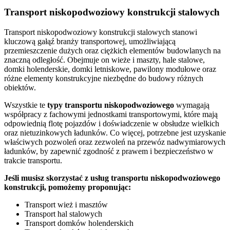
Transport niskopodwoziowy konstrukcji stalowych
Transport niskopodwoziowy konstrukcji stalowych stanowi
kluczową gałąź branży transportowej, umożliwiającą
przemieszczenie dużych oraz ciężkich elementów budowlanych na
znaczną odległość. Obejmuje on wieże i maszty, hale stalowe,
domki holenderskie, domki letniskowe, pawilony modułowe oraz
różne elementy konstrukcyjne niezbędne do budowy różnych
obiektów.
Wszystkie te
typy
transportu
niskopodwoziowego
wymagają
współpracy z fachowymi jednostkami transportowymi, które mają
odpowiednią flotę pojazdów i doświadczenie w obsłudze wielkich
oraz nietuzinkowych ładunków. Co więcej, potrzebne jest uzyskanie
właściwych pozwoleń oraz zezwoleń na przewóz nadwymiarowych
ładunków, by zapewnić zgodność z prawem i bezpieczeństwo w
trakcie transportu.
Jeśli musisz skorzystać z usług transportu niskopodwoziowego
konstrukcji, pomożemy proponując:
Transport wież i masztów
Transport hal stalowych
Transport domków holenderskich