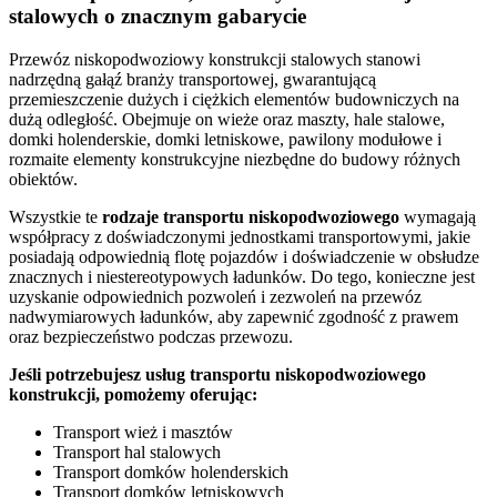
stalowych o znacznym gabarycie
Przewóz niskopodwoziowy konstrukcji stalowych stanowi
nadrzędną gałąź branży transportowej, gwarantującą
przemieszczenie dużych i ciężkich elementów budowniczych na
dużą odległość. Obejmuje on wieże oraz maszty, hale stalowe,
domki holenderskie, domki letniskowe, pawilony modułowe i
rozmaite elementy konstrukcyjne niezbędne do budowy różnych
obiektów.
Wszystkie te
rodzaje
transportu
niskopodwoziowego
wymagają
współpracy z doświadczonymi jednostkami transportowymi, jakie
posiadają odpowiednią flotę pojazdów i doświadczenie w obsłudze
znacznych i niestereotypowych ładunków. Do tego, konieczne jest
uzyskanie odpowiednich pozwoleń i zezwoleń na przewóz
nadwymiarowych ładunków, aby zapewnić zgodność z prawem
oraz bezpieczeństwo podczas przewozu.
Jeśli potrzebujesz usług transportu niskopodwoziowego
konstrukcji, pomożemy oferując:
Transport wież i masztów
Transport hal stalowych
Transport domków holenderskich
Transport domków letniskowych