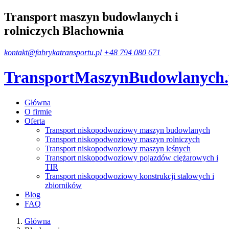
Transport maszyn budowlanych i
rolniczych Blachownia
kontakt@fabrykatransportu.pl
+48 794 080 671
TransportMaszynBudowlanych
Główna
O firmie
Oferta
Transport niskopodwoziowy maszyn budowlanych
Transport niskopodwoziowy maszyn rolniczych
Transport niskopodwoziowy maszyn leśnych
Transport niskopodwoziowy pojazdów ciężarowych i
TIR
Transport niskopodwoziowy konstrukcji stalowych i
zbiorników
Blog
FAQ
Główna