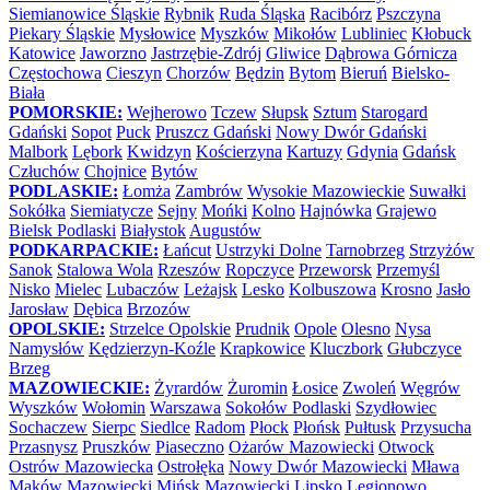
Siemianowice Śląskie
Rybnik
Ruda Śląska
Racibórz
Pszczyna
Piekary Śląskie
Mysłowice
Myszków
Mikołów
Lubliniec
Kłobuck
Katowice
Jaworzno
Jastrzębie-Zdrój
Gliwice
Dąbrowa Górnicza
Częstochowa
Cieszyn
Chorzów
Będzin
Bytom
Bieruń
Bielsko-
Biała
POMORSKIE:
Wejherowo
Tczew
Słupsk
Sztum
Starogard
Gdański
Sopot
Puck
Pruszcz Gdański
Nowy Dwór Gdański
Malbork
Lębork
Kwidzyn
Kościerzyna
Kartuzy
Gdynia
Gdańsk
Człuchów
Chojnice
Bytów
PODLASKIE:
Łomża
Zambrów
Wysokie Mazowieckie
Suwałki
Sokółka
Siemiatycze
Sejny
Mońki
Kolno
Hajnówka
Grajewo
Bielsk Podlaski
Białystok
Augustów
PODKARPACKIE:
Łańcut
Ustrzyki Dolne
Tarnobrzeg
Strzyżów
Sanok
Stalowa Wola
Rzeszów
Ropczyce
Przeworsk
Przemyśl
Nisko
Mielec
Lubaczów
Leżajsk
Lesko
Kolbuszowa
Krosno
Jasło
Jarosław
Dębica
Brzozów
OPOLSKIE:
Strzelce Opolskie
Prudnik
Opole
Olesno
Nysa
Namysłów
Kędzierzyn-Koźle
Krapkowice
Kluczbork
Głubczyce
Brzeg
MAZOWIECKIE:
Żyrardów
Żuromin
Łosice
Zwoleń
Węgrów
Wyszków
Wołomin
Warszawa
Sokołów Podlaski
Szydłowiec
Sochaczew
Sierpc
Siedlce
Radom
Płock
Płońsk
Pułtusk
Przysucha
Przasnysz
Pruszków
Piaseczno
Ożarów Mazowiecki
Otwock
Ostrów Mazowiecka
Ostrołęka
Nowy Dwór Mazowiecki
Mława
Maków Mazowiecki
Mińsk Mazowiecki
Lipsko
Legionowo