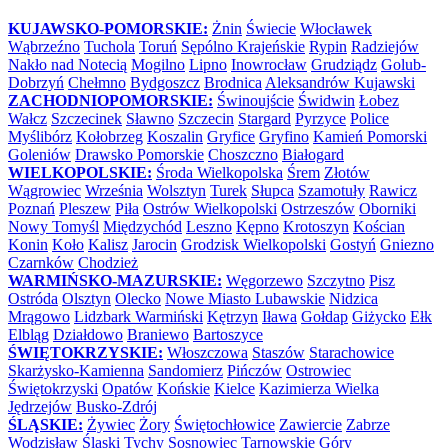
KUJAWSKO-POMORSKIE:
Żnin
Świecie
Włocławek
Wąbrzeźno
Tuchola
Toruń
Sępólno Krajeńskie
Rypin
Radziejów
Nakło nad Notecią
Mogilno
Lipno
Inowrocław
Grudziądz
Golub-
Dobrzyń
Chełmno
Bydgoszcz
Brodnica
Aleksandrów Kujawski
ZACHODNIOPOMORSKIE:
Świnoujście
Świdwin
Łobez
Wałcz
Szczecinek
Sławno
Szczecin
Stargard
Pyrzyce
Police
Myślibórz
Kołobrzeg
Koszalin
Gryfice
Gryfino
Kamień Pomorski
Goleniów
Drawsko Pomorskie
Choszczno
Białogard
WIELKOPOLSKIE:
Środa Wielkopolska
Śrem
Złotów
Wągrowiec
Września
Wolsztyn
Turek
Słupca
Szamotuły
Rawicz
Poznań
Pleszew
Piła
Ostrów Wielkopolski
Ostrzeszów
Oborniki
Nowy Tomyśl
Międzychód
Leszno
Kępno
Krotoszyn
Kościan
Konin
Koło
Kalisz
Jarocin
Grodzisk Wielkopolski
Gostyń
Gniezno
Czarnków
Chodzież
WARMIŃSKO-MAZURSKIE:
Węgorzewo
Szczytno
Pisz
Ostróda
Olsztyn
Olecko
Nowe Miasto Lubawskie
Nidzica
Mrągowo
Lidzbark Warmiński
Kętrzyn
Iława
Gołdap
Giżycko
Ełk
Elbląg
Działdowo
Braniewo
Bartoszyce
ŚWIĘTOKRZYSKIE:
Włoszczowa
Staszów
Starachowice
Skarżysko-Kamienna
Sandomierz
Pińczów
Ostrowiec
Świętokrzyski
Opatów
Końskie
Kielce
Kazimierza Wielka
Jędrzejów
Busko-Zdrój
ŚLĄSKIE:
Żywiec
Żory
Świętochłowice
Zawiercie
Zabrze
Wodzisław Śląski
Tychy
Sosnowiec
Tarnowskie Góry