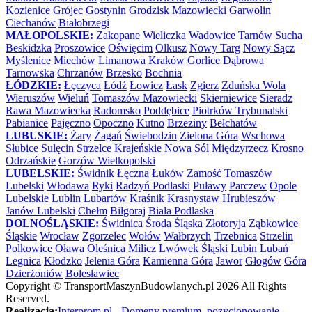
Kozienice
Grójec
Gostynin
Grodzisk Mazowiecki
Garwolin
Ciechanów
Białobrzegi
MAŁOPOLSKIE:
Zakopane
Wieliczka
Wadowice
Tarnów
Sucha
Beskidzka
Proszowice
Oświęcim
Olkusz
Nowy Targ
Nowy Sącz
Myślenice
Miechów
Limanowa
Kraków
Gorlice
Dąbrowa
Tarnowska
Chrzanów
Brzesko
Bochnia
ŁÓDZKIE:
Łęczyca
Łódź
Łowicz
Łask
Zgierz
Zduńska Wola
Wieruszów
Wieluń
Tomaszów Mazowiecki
Skierniewice
Sieradz
Rawa Mazowiecka
Radomsko
Poddębice
Piotrków Trybunalski
Pabianice
Pajęczno
Opoczno
Kutno
Brzeziny
Bełchatów
LUBUSKIE:
Żary
Żagań
Świebodzin
Zielona Góra
Wschowa
Słubice
Sulęcin
Strzelce Krajeńskie
Nowa Sól
Międzyrzecz
Krosno
Odrzańskie
Gorzów Wielkopolski
LUBELSKIE:
Świdnik
Łęczna
Łuków
Zamość
Tomaszów
Lubelski
Włodawa
Ryki
Radzyń Podlaski
Puławy
Parczew
Opole
Lubelskie
Lublin
Lubartów
Kraśnik
Krasnystaw
Hrubieszów
Janów Lubelski
Chełm
Biłgoraj
Biała Podlaska
DOLNOŚLĄSKIE:
Świdnica
Środa Śląska
Złotoryja
Ząbkowice
Śląskie
Wrocław
Zgorzelec
Wołów
Wałbrzych
Trzebnica
Strzelin
Polkowice
Oława
Oleśnica
Milicz
Lwówek Śląski
Lubin
Lubań
Legnica
Kłodzko
Jelenia Góra
Kamienna Góra
Jawor
Głogów
Góra
Dzierżoniów
Bolesławiec
Copyright ©
TransportMaszynBudowlanych.pl
2026 All Rights
Reserved.
Realizacja:
Interprom.pl - Domeny premium, pozycjonowanie,