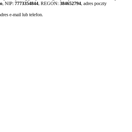
wo
, NIP:
7773354844
, REGON:
384652794
, adres poczty
es e-mail lub telefon.