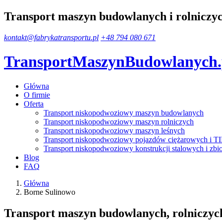
Transport maszyn budowlanych i rolniczy
kontakt@fabrykatransportu.pl
+48 794 080 671
TransportMaszynBudowlanych
Główna
O firmie
Oferta
Transport niskopodwoziowy maszyn budowlanych
Transport niskopodwoziowy maszyn rolniczych
Transport niskopodwoziowy maszyn leśnych
Transport niskopodwoziowy pojazdów ciężarowych i T
Transport niskopodwoziowy konstrukcji stalowych i zbi
Blog
FAQ
Główna
Borne Sulinowo
Transport maszyn budowlanych, rolniczych