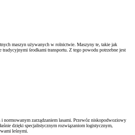
datnych maszyn używanych w rolnictwie. Maszyny te, takie jak
e tradycyjnymi środkami transportu. Z tego powodu potrzebne jest
iem i normowanym zarządzaniem lasami. Przewóz niskopodwoziowy
śnie dzięki specjalistycznym rozwiązaniom logistycznym,
rwami leśnymi.