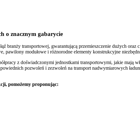
ych o znacznym gabarycie
ąź branży transportowej, gwarantującą przemieszczenie dużych oraz 
kowe, pawilony modułowe i różnorodne elementy konstrukcyjne niezbę
łpracy z doświadczonymi jednostkami transportowymi, jakie mają wła
 odpowiednich pozwoleń i zezwoleń na transport nadwymiarowych ład
kcji, pomożemy proponując: