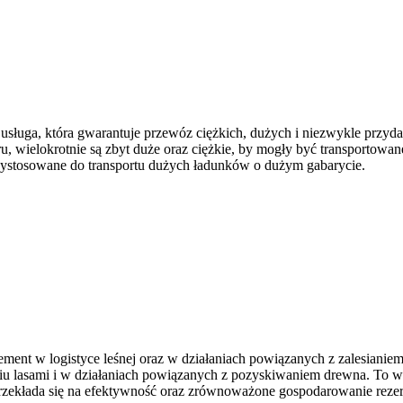
a usługa, która gwarantuje przewóz ciężkich, dużych i niezwykle przy
u, wielokrotnie są zbyt duże oraz ciężkie, by mogły być transportowan
zystosowane do transportu dużych ładunków o dużym gabarycie.
ement w logistyce leśnej oraz w działaniach powiązanych z zalesian
 lasami i w działaniach powiązanych z pozyskiwaniem drewna. To wła
przekłada się na efektywność oraz zrównoważone gospodarowanie reze