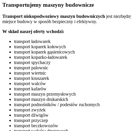
Transportujemy maszyny budownicze
Transport niskopodwoziowy maszyn
budowniczych
jest niezbęd
miejsce budowy w sposób bezpieczny i efektywny.
W skład naszej oferty wchodzi:
transport ładowarek
transport koparek kołowych
transport koparek gąsienicowych
transport koparko-ładowarek
transport spychaczy
transport palownic
transport wiertnic
transport kruszarek
transport walców
transport kafarów
transport maszyn przemysłowych
transport maszyn drukarskich
transport podnośników / podestów ruchomych
transport zwyżek
transport dźwigów
transport przyczep
transport beczkowozów
transport walców drogowych