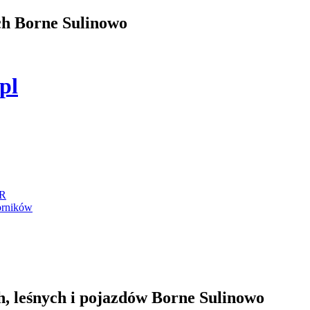
ch Borne Sulinowo
.pl
IR
orników
, leśnych i pojazdów Borne Sulinowo