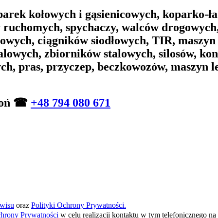
arek kołowych i gąsienicowych, koparko-ła
w ruchomych, spychaczy, walców drogowych,
wych, ciągników siodłowych, TIR, maszyn
alowych, zbiorników stalowych, silosów, ko
ych, pras, przyczep, beczkowozów, maszyn 
zwoń ☎
+48 794 080 671
wisu
oraz
Polityki Ochrony Prywatności.
chrony Prywatności
w celu realizacji kontaktu w tym telefonicznego 