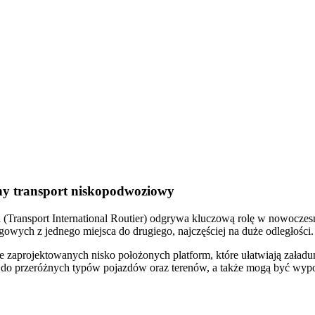
ny transport niskopodwoziowy
R
(Transport International Routier) odgrywa kluczową rolę w nowoczesne
owych z jednego miejsca do drugiego, najczęściej na duże odległości.
nie zaprojektowanych nisko położonych platform, które ułatwiają załad
 do przeróżnych typów pojazdów oraz terenów, a także mogą być wyp