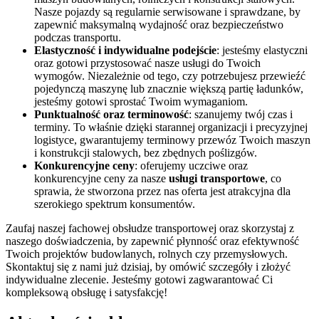
Nasze pojazdy są regularnie serwisowane i sprawdzane, by
zapewnić maksymalną wydajność oraz bezpieczeństwo
podczas transportu.
Elastyczność i indywidualne podejście
: jesteśmy elastyczni
oraz gotowi przystosować nasze usługi do Twoich
wymogów. Niezależnie od tego, czy potrzebujesz przewieźć
pojedynczą maszynę lub znacznie większą partię ładunków,
jesteśmy gotowi sprostać Twoim wymaganiom.
Punktualność oraz terminowość
: szanujemy twój czas i
terminy. To właśnie dzięki starannej organizacji i precyzyjnej
logistyce, gwarantujemy terminowy przewóz Twoich maszyn
i konstrukcji stalowych, bez zbędnych poślizgów.
Konkurencyjne ceny
: oferujemy uczciwe oraz
konkurencyjne ceny za nasze
usługi transportowe
, co
sprawia, że stworzona przez nas oferta jest atrakcyjna dla
szerokiego spektrum konsumentów.
Zaufaj naszej fachowej obsłudze transportowej oraz skorzystaj z
naszego doświadczenia, by zapewnić płynność oraz efektywność
Twoich projektów budowlanych, rolnych czy przemysłowych.
Skontaktuj się z nami już dzisiaj, by omówić szczegóły i złożyć
indywidualne zlecenie. Jesteśmy gotowi zagwarantować Ci
kompleksową obsługę i satysfakcję!