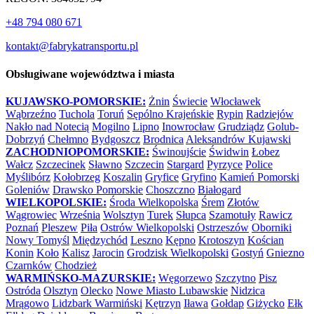
+48 794 080 671
kontakt@fabrykatransportu.pl
Obsługiwane województwa i miasta
KUJAWSKO-POMORSKIE:
Żnin
Świecie
Włocławek
Wąbrzeźno
Tuchola
Toruń
Sępólno Krajeńskie
Rypin
Radziejów
Nakło nad Notecią
Mogilno
Lipno
Inowrocław
Grudziądz
Golub-
Dobrzyń
Chełmno
Bydgoszcz
Brodnica
Aleksandrów Kujawski
ZACHODNIOPOMORSKIE:
Świnoujście
Świdwin
Łobez
Wałcz
Szczecinek
Sławno
Szczecin
Stargard
Pyrzyce
Police
Myślibórz
Kołobrzeg
Koszalin
Gryfice
Gryfino
Kamień Pomorski
Goleniów
Drawsko Pomorskie
Choszczno
Białogard
WIELKOPOLSKIE:
Środa Wielkopolska
Śrem
Złotów
Wągrowiec
Września
Wolsztyn
Turek
Słupca
Szamotuły
Rawicz
Poznań
Pleszew
Piła
Ostrów Wielkopolski
Ostrzeszów
Oborniki
Nowy Tomyśl
Międzychód
Leszno
Kępno
Krotoszyn
Kościan
Konin
Koło
Kalisz
Jarocin
Grodzisk Wielkopolski
Gostyń
Gniezno
Czarnków
Chodzież
WARMIŃSKO-MAZURSKIE:
Węgorzewo
Szczytno
Pisz
Ostróda
Olsztyn
Olecko
Nowe Miasto Lubawskie
Nidzica
Mrągowo
Lidzbark Warmiński
Kętrzyn
Iława
Gołdap
Giżycko
Ełk