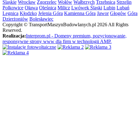
Śląskie
Wrocław
Zgorzelec
Wołów
Wałbrzych
Trzebnica
Strzelin
Polkowice
Oława
Oleśnica
Milicz
Lwówek Śląski
Lubin
Lubań
Legnica
Kłodzko
Jelenia Góra
Kamienna Góra
Jawor
Głogów
Góra
Dzierżoniów
Bolesławiec
Copyright ©
TransportMaszynBudowlanych.pl
2026 All Rights
Reserved.
Realizacja:
Interprom.pl - Domeny premium, pozycjonowanie,
responsywne strony www dla firm w technologii AMP.