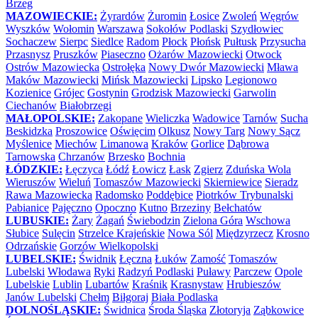
Brzeg
MAZOWIECKIE:
Żyrardów
Żuromin
Łosice
Zwoleń
Węgrów
Wyszków
Wołomin
Warszawa
Sokołów Podlaski
Szydłowiec
Sochaczew
Sierpc
Siedlce
Radom
Płock
Płońsk
Pułtusk
Przysucha
Przasnysz
Pruszków
Piaseczno
Ożarów Mazowiecki
Otwock
Ostrów Mazowiecka
Ostrołęka
Nowy Dwór Mazowiecki
Mława
Maków Mazowiecki
Mińsk Mazowiecki
Lipsko
Legionowo
Kozienice
Grójec
Gostynin
Grodzisk Mazowiecki
Garwolin
Ciechanów
Białobrzegi
MAŁOPOLSKIE:
Zakopane
Wieliczka
Wadowice
Tarnów
Sucha
Beskidzka
Proszowice
Oświęcim
Olkusz
Nowy Targ
Nowy Sącz
Myślenice
Miechów
Limanowa
Kraków
Gorlice
Dąbrowa
Tarnowska
Chrzanów
Brzesko
Bochnia
ŁÓDZKIE:
Łęczyca
Łódź
Łowicz
Łask
Zgierz
Zduńska Wola
Wieruszów
Wieluń
Tomaszów Mazowiecki
Skierniewice
Sieradz
Rawa Mazowiecka
Radomsko
Poddębice
Piotrków Trybunalski
Pabianice
Pajęczno
Opoczno
Kutno
Brzeziny
Bełchatów
LUBUSKIE:
Żary
Żagań
Świebodzin
Zielona Góra
Wschowa
Słubice
Sulęcin
Strzelce Krajeńskie
Nowa Sól
Międzyrzecz
Krosno
Odrzańskie
Gorzów Wielkopolski
LUBELSKIE:
Świdnik
Łęczna
Łuków
Zamość
Tomaszów
Lubelski
Włodawa
Ryki
Radzyń Podlaski
Puławy
Parczew
Opole
Lubelskie
Lublin
Lubartów
Kraśnik
Krasnystaw
Hrubieszów
Janów Lubelski
Chełm
Biłgoraj
Biała Podlaska
DOLNOŚLĄSKIE:
Świdnica
Środa Śląska
Złotoryja
Ząbkowice