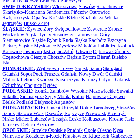
Elbląg
Działdowo
Braniewo
Bartoszyce
ŚWIĘTOKRZYSKIE:
Włoszczowa
Staszów
Starachowice
Skarżysko-Kamienna
Sandomierz
Pińczów
Ostrowiec
Świętokrzyski
Opatów
Końskie
Kielce
Kazimierza Wielka
Jędrzejów
Busko-Zdrój
ŚLĄSKIE:
Żywiec
Żory
Świętochłowice
Zawiercie
Zabrze
Wodzisław Śląski
Tychy
Sosnowiec
Tarnowskie Góry
Siemianowice Śląskie
Rybnik
Ruda Śląska
Racibórz
Pszczyna
Piekary Śląskie
Mysłowice
Myszków
Mikołów
Lubliniec
Kłobuck
Katowice
Jaworzno
Jastrzębie-Zdrój
Gliwice
Dąbrowa Górnicza
Częstochowa
Cieszyn
Chorzów
Będzin
Bytom
Bieruń
Bielsko-
Biała
POMORSKIE:
Wejherowo
Tczew
Słupsk
Sztum
Starogard
Gdański
Sopot
Puck
Pruszcz Gdański
Nowy Dwór Gdański
Malbork
Lębork
Kwidzyn
Kościerzyna
Kartuzy
Gdynia
Gdańsk
Człuchów
Chojnice
Bytów
PODLASKIE:
Łomża
Zambrów
Wysokie Mazowieckie
Suwałki
Sokółka
Siemiatycze
Sejny
Mońki
Kolno
Hajnówka
Grajewo
Bielsk Podlaski
Białystok
Augustów
PODKARPACKIE:
Łańcut
Ustrzyki Dolne
Tarnobrzeg
Strzyżów
Sanok
Stalowa Wola
Rzeszów
Ropczyce
Przeworsk
Przemyśl
Nisko
Mielec
Lubaczów
Leżajsk
Lesko
Kolbuszowa
Krosno
Jasło
Jarosław
Dębica
Brzozów
OPOLSKIE:
Strzelce Opolskie
Prudnik
Opole
Olesno
Nysa
Namysłów
Kędzierzyn-Koźle
Krapkowice
Kluczbork
Głubczyce