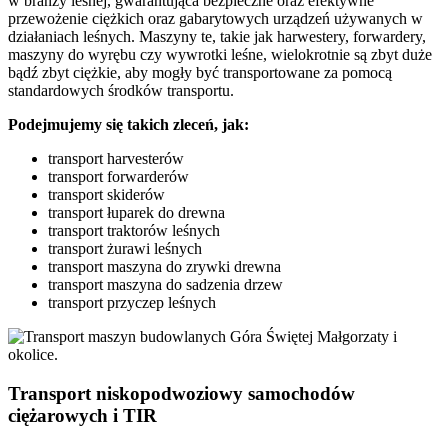
w branży leśnej, gwarantująca bezpieczne oraz efektywne
przewożenie ciężkich oraz gabarytowych urządzeń używanych w
działaniach leśnych. Maszyny te, takie jak harwestery, forwardery,
maszyny do wyrębu czy wywrotki leśne, wielokrotnie są zbyt duże
bądź zbyt ciężkie, aby mogły być transportowane za pomocą
standardowych środków transportu.
Podejmujemy się takich zleceń, jak:
transport harvesterów
transport forwarderów
transport skiderów
transport łuparek do drewna
transport traktorów leśnych
transport żurawi leśnych
transport maszyna do zrywki drewna
transport maszyna do sadzenia drzew
transport przyczep leśnych
Transport niskopodwoziowy samochodów
ciężarowych i TIR