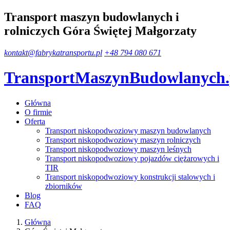
Transport maszyn budowlanych i
rolniczych Góra Świętej Małgorzaty
kontakt@fabrykatransportu.pl
+48 794 080 671
TransportMaszynBudowlanych
Główna
O firmie
Oferta
Transport niskopodwoziowy maszyn budowlanych
Transport niskopodwoziowy maszyn rolniczych
Transport niskopodwoziowy maszyn leśnych
Transport niskopodwoziowy pojazdów ciężarowych i
TIR
Transport niskopodwoziowy konstrukcji stalowych i
zbiorników
Blog
FAQ
Główna