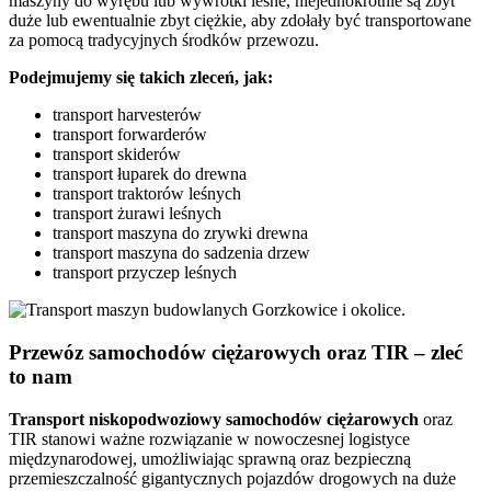
maszyny do wyrębu lub wywrotki leśne, niejednokrotnie są zbyt
duże lub ewentualnie zbyt ciężkie, aby zdołały być transportowane
za pomocą tradycyjnych środków przewozu.
Podejmujemy się takich zleceń, jak:
transport harvesterów
transport forwarderów
transport skiderów
transport łuparek do drewna
transport traktorów leśnych
transport żurawi leśnych
transport maszyna do zrywki drewna
transport maszyna do sadzenia drzew
transport przyczep leśnych
Przewóz samochodów ciężarowych oraz TIR – zleć
to nam
Transport niskopodwoziowy samochodów ciężarowych
oraz
TIR stanowi ważne rozwiązanie w nowoczesnej logistyce
międzynarodowej, umożliwiając sprawną oraz bezpieczną
przemieszczalność gigantycznych pojazdów drogowych na duże