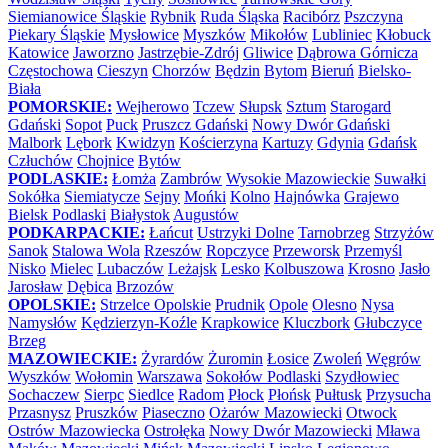
Siemianowice Śląskie
Rybnik
Ruda Śląska
Racibórz
Pszczyna
Piekary Śląskie
Mysłowice
Myszków
Mikołów
Lubliniec
Kłobuck
Katowice
Jaworzno
Jastrzębie-Zdrój
Gliwice
Dąbrowa Górnicza
Częstochowa
Cieszyn
Chorzów
Będzin
Bytom
Bieruń
Bielsko-
Biała
POMORSKIE:
Wejherowo
Tczew
Słupsk
Sztum
Starogard
Gdański
Sopot
Puck
Pruszcz Gdański
Nowy Dwór Gdański
Malbork
Lębork
Kwidzyn
Kościerzyna
Kartuzy
Gdynia
Gdańsk
Człuchów
Chojnice
Bytów
PODLASKIE:
Łomża
Zambrów
Wysokie Mazowieckie
Suwałki
Sokółka
Siemiatycze
Sejny
Mońki
Kolno
Hajnówka
Grajewo
Bielsk Podlaski
Białystok
Augustów
PODKARPACKIE:
Łańcut
Ustrzyki Dolne
Tarnobrzeg
Strzyżów
Sanok
Stalowa Wola
Rzeszów
Ropczyce
Przeworsk
Przemyśl
Nisko
Mielec
Lubaczów
Leżajsk
Lesko
Kolbuszowa
Krosno
Jasło
Jarosław
Dębica
Brzozów
OPOLSKIE:
Strzelce Opolskie
Prudnik
Opole
Olesno
Nysa
Namysłów
Kędzierzyn-Koźle
Krapkowice
Kluczbork
Głubczyce
Brzeg
MAZOWIECKIE:
Żyrardów
Żuromin
Łosice
Zwoleń
Węgrów
Wyszków
Wołomin
Warszawa
Sokołów Podlaski
Szydłowiec
Sochaczew
Sierpc
Siedlce
Radom
Płock
Płońsk
Pułtusk
Przysucha
Przasnysz
Pruszków
Piaseczno
Ożarów Mazowiecki
Otwock
Ostrów Mazowiecka
Ostrołęka
Nowy Dwór Mazowiecki
Mława