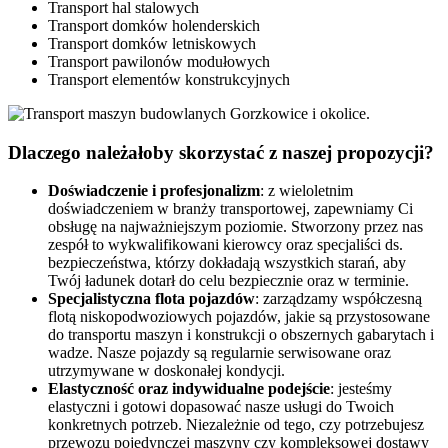
Transport hal stalowych
Transport domków holenderskich
Transport domków letniskowych
Transport pawilonów modułowych
Transport elementów konstrukcyjnych
Dlaczego
należałoby
skorzystać z naszej propozycji?
Doświadczenie i profesjonalizm
: z wieloletnim
doświadczeniem w branży transportowej, zapewniamy Ci
obsługę na najważniejszym poziomie. Stworzony przez nas
zespół to wykwalifikowani kierowcy oraz specjaliści ds.
bezpieczeństwa, którzy dokładają wszystkich starań, aby
Twój ładunek dotarł do celu bezpiecznie oraz w terminie.
Specjalistyczna flota pojazdów
: zarządzamy współczesną
flotą niskopodwoziowych pojazdów, jakie są przystosowane
do transportu maszyn i konstrukcji o obszernych gabarytach i
wadze. Nasze pojazdy są regularnie serwisowane oraz
utrzymywane w doskonałej kondycji.
Elastyczność oraz indywidualne podejście
: jesteśmy
elastyczni i gotowi dopasować nasze usługi do Twoich
konkretnych potrzeb. Niezależnie od tego, czy potrzebujesz
przewozu pojedynczej maszyny czy kompleksowej dostawy