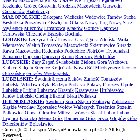
Maków Mazowiecki
Mińsk Mazowiecki
Lipsko
Legionowo
Kozienice
Grójec
Gostynin
Grodzisk Mazowiecki
Garwolin
Ciechanów
Białobrzegi
MAŁOPOLSKIE:
Zakopane
Wieliczka
Wadowice
Tarnów
Sucha
Beskidzka
Proszowice
Oświęcim
Olkusz
Nowy Targ
Nowy Sącz
Myślenice
Miechów
Limanowa
Kraków
Gorlice
Dąbrowa
Tarnowska
Chrzanów
Brzesko
Bochnia
ŁÓDZKIE:
Łęczyca
Łódź
Łowicz
Łask
Zgierz
Zduńska Wola
Wieruszów
Wieluń
Tomaszów Mazowiecki
Skierniewice
Sieradz
Rawa Mazowiecka
Radomsko
Poddębice
Piotrków Trybunalski
Pabianice
Pajęczno
Opoczno
Kutno
Brzeziny
Bełchatów
LUBUSKIE:
Żary
Żagań
Świebodzin
Zielona Góra
Wschowa
Słubice
Sulęcin
Strzelce Krajeńskie
Nowa Sól
Międzyrzecz
Krosno
Odrzańskie
Gorzów Wielkopolski
LUBELSKIE:
Świdnik
Łęczna
Łuków
Zamość
Tomaszów
Lubelski
Włodawa
Ryki
Radzyń Podlaski
Puławy
Parczew
Opole
Lubelskie
Lublin
Lubartów
Kraśnik
Krasnystaw
Hrubieszów
Janów Lubelski
Chełm
Biłgoraj
Biała Podlaska
DOLNOŚLĄSKIE:
Świdnica
Środa Śląska
Złotoryja
Ząbkowice
Śląskie
Wrocław
Zgorzelec
Wołów
Wałbrzych
Trzebnica
Strzelin
Polkowice
Oława
Oleśnica
Milicz
Lwówek Śląski
Lubin
Lubań
Legnica
Kłodzko
Jelenia Góra
Kamienna Góra
Jawor
Głogów
Góra
Dzierżoniów
Bolesławiec
Copyright ©
TransportMaszynBudowlanych.pl
2026 All Rights
Reserved.