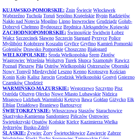
KUJAWSKO-POMORSKIE:
Żnin
Świecie
Włocławek
Wąbrzeźno
Tuchola
Toruń
Sępólno Krajeńskie
Rypin
Radziejów
Nakło nad Notecią
Mogilno
Lipno
Inowrocław
Grudziądz
Golub-
Dobrzyń
Chełmno
Bydgoszcz
Brodnica
Aleksandrów Kujawski
ZACHODNIOPOMORSKIE:
Świnoujście
Świdwin
Łobez
Wałcz
Szczecinek
Sławno
Szczecin
Stargard
Pyrzyce
Police
Myślibórz
Kołobrzeg
Koszalin
Gryfice
Gryfino
Kamień Pomorski
Goleniów
Drawsko Pomorskie
Choszczno
Białogard
WIELKOPOLSKIE:
Środa Wielkopolska
Śrem
Złotów
Wągrowiec
Września
Wolsztyn
Turek
Słupca
Szamotuły
Rawicz
Poznań
Pleszew
Piła
Ostrów Wielkopolski
Ostrzeszów
Oborniki
Nowy Tomyśl
Międzychód
Leszno
Kępno
Krotoszyn
Kościan
Konin
Koło
Kalisz
Jarocin
Grodzisk Wielkopolski
Gostyń
Gniezno
Czarnków
Chodzież
WARMIŃSKO-MAZURSKIE:
Węgorzewo
Szczytno
Pisz
Ostróda
Olsztyn
Olecko
Nowe Miasto Lubawskie
Nidzica
Mrągowo
Lidzbark Warmiński
Kętrzyn
Iława
Gołdap
Giżycko
Ełk
Elbląg
Działdowo
Braniewo
Bartoszyce
ŚWIĘTOKRZYSKIE:
Włoszczowa
Staszów
Starachowice
Skarżysko-Kamienna
Sandomierz
Pińczów
Ostrowiec
Świętokrzyski
Opatów
Końskie
Kielce
Kazimierza Wielka
Jędrzejów
Busko-Zdrój
ŚLĄSKIE:
Żywiec
Żory
Świętochłowice
Zawiercie
Zabrze
Wodzisław Śląski
Tychy
Sosnowiec
Tarnowskie Góry