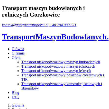
Transport maszyn budowlanych i
rolniczych Gorzkowice
kontakt@fabrykatransportu.pl
+48 794 080 671
TransportMaszynBudowlanych
Główna
O firmie
Oferta
Transport niskopodwoziowy maszyn budowlanych
Transport niskopodwoziowy maszyn rolniczych
Transport niskopodwoziowy maszyn leśnych
Transport niskopodwoziowy pojazdów ciężarowych i
TIR
Transport niskopodwoziowy konstrukcji stalowych i
zbiorników
Blog
FAQ
Główna