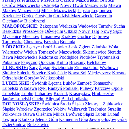
Przasnysz
Pruszków
Piaseczno
Ożarów Mazowiecki
Otwock
Ostrów Mazowiecka
Ostrołęka
Nowy Dwór Mazowiecki
Mława
Maków Mazowiecki
Mińsk Mazowiecki
Lipsko
Legionowo
Kozienice
Grójec
Gostynin
Grodzisk Mazowiecki
Garwolin
Ciechanów
Białobrzegi
MAŁOPOLSKIE:
Zakopane
Wieliczka
Wadowice
Tarnów
Sucha
Beskidzka
Proszowice
Oświęcim
Olkusz
Nowy Targ
Nowy Sącz
Myślenice
Miechów
Limanowa
Kraków
Gorlice
Dąbrowa
Tarnowska
Chrzanów
Brzesko
Bochnia
ŁÓDZKIE:
Łęczyca
Łódź
Łowicz
Łask
Zgierz
Zduńska Wola
Wieruszów
Wieluń
Tomaszów Mazowiecki
Skierniewice
Sieradz
Rawa Mazowiecka
Radomsko
Poddębice
Piotrków Trybunalski
Pabianice
Pajęczno
Opoczno
Kutno
Brzeziny
Bełchatów
LUBUSKIE:
Żary
Żagań
Świebodzin
Zielona Góra
Wschowa
Słubice
Sulęcin
Strzelce Krajeńskie
Nowa Sól
Międzyrzecz
Krosno
Odrzańskie
Gorzów Wielkopolski
LUBELSKIE:
Świdnik
Łęczna
Łuków
Zamość
Tomaszów
Lubelski
Włodawa
Ryki
Radzyń Podlaski
Puławy
Parczew
Opole
Lubelskie
Lublin
Lubartów
Kraśnik
Krasnystaw
Hrubieszów
Janów Lubelski
Chełm
Biłgoraj
Biała Podlaska
DOLNOŚLĄSKIE:
Świdnica
Środa Śląska
Złotoryja
Ząbkowice
Śląskie
Wrocław
Zgorzelec
Wołów
Wałbrzych
Trzebnica
Strzelin
Polkowice
Oława
Oleśnica
Milicz
Lwówek Śląski
Lubin
Lubań
Legnica
Kłodzko
Jelenia Góra
Kamienna Góra
Jawor
Głogów
Góra
Dzierżoniów
Bolesławiec