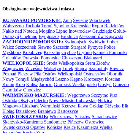
Obsługiwane województwa i miasta
KUJAWSKO-POMORSKIE:
Żnin
Świecie
Włocławek
Wąbrzeźno
Tuchola
Toruń
Sępólno Krajeńskie
Rypin
Radziejów
Nakło nad Notecią
Mogilno
Lipno
Inowrocław
Grudziądz
Golub-
Dobrzyń
Chełmno
Bydgoszcz
Brodnica
Aleksandrów Kujawski
ZACHODNIOPOMORSKIE:
Świnoujście
Świdwin
Łobez
Wałcz
Szczecinek
Sławno
Szczecin
Stargard
Pyrzyce
Police
Myślibórz
Kołobrzeg
Koszalin
Gryfice
Gryfino
Kamień Pomorski
Goleniów
Drawsko Pomorskie
Choszczno
Białogard
WIELKOPOLSKIE:
Środa Wielkopolska
Śrem
Złotów
Wągrowiec
Września
Wolsztyn
Turek
Słupca
Szamotuły
Rawicz
Poznań
Pleszew
Piła
Ostrów Wielkopolski
Ostrzeszów
Oborniki
Nowy Tomyśl
Międzychód
Leszno
Kępno
Krotoszyn
Kościan
Konin
Koło
Kalisz
Jarocin
Grodzisk Wielkopolski
Gostyń
Gniezno
Czarnków
Chodzież
WARMIŃSKO-MAZURSKIE:
Węgorzewo
Szczytno
Pisz
Ostróda
Olsztyn
Olecko
Nowe Miasto Lubawskie
Nidzica
Mrągowo
Lidzbark Warmiński
Kętrzyn
Iława
Gołdap
Giżycko
Ełk
Elbląg
Działdowo
Braniewo
Bartoszyce
ŚWIĘTOKRZYSKIE:
Włoszczowa
Staszów
Starachowice
Skarżysko-Kamienna
Sandomierz
Pińczów
Ostrowiec
Świętokrzyski
Opatów
Końskie
Kielce
Kazimierza Wielka
Jędrzejów
Busko-Zdrój