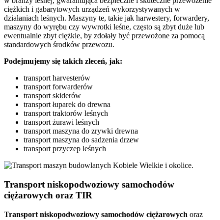
w branży leśnej, gwarantująca bezpieczne i skuteczne przewożenie
ciężkich i gabarytowych urządzeń wykorzystywanych w
działaniach leśnych. Maszyny te, takie jak harwestery, forwardery,
maszyny do wyrębu czy wywrotki leśne, często są zbyt duże lub
ewentualnie zbyt ciężkie, by zdołały być przewożone za pomocą
standardowych środków przewozu.
Podejmujemy się takich zleceń, jak:
transport harvesterów
transport forwarderów
transport skiderów
transport łuparek do drewna
transport traktorów leśnych
transport żurawi leśnych
transport maszyna do zrywki drewna
transport maszyna do sadzenia drzew
transport przyczep leśnych
Transport niskopodwoziowy samochodów
ciężarowych oraz TIR
Transport niskopodwoziowy samochodów ciężarowych
oraz