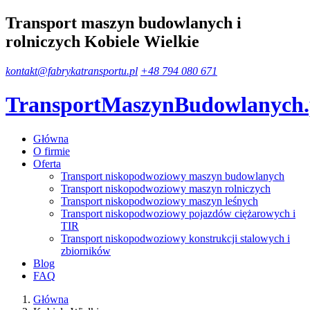
Transport maszyn budowlanych i
rolniczych Kobiele Wielkie
kontakt@fabrykatransportu.pl
+48 794 080 671
TransportMaszynBudowlanych
Główna
O firmie
Oferta
Transport niskopodwoziowy maszyn budowlanych
Transport niskopodwoziowy maszyn rolniczych
Transport niskopodwoziowy maszyn leśnych
Transport niskopodwoziowy pojazdów ciężarowych i
TIR
Transport niskopodwoziowy konstrukcji stalowych i
zbiorników
Blog
FAQ
Główna