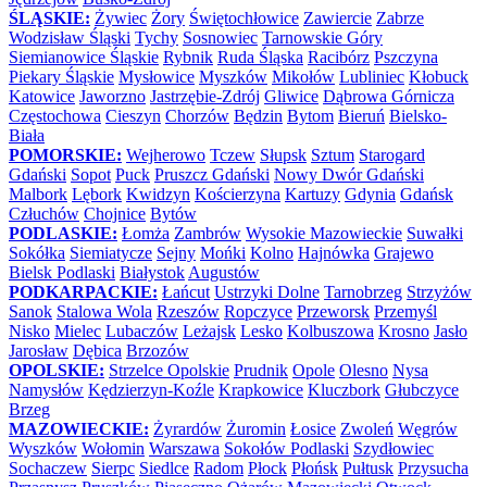
ŚLĄSKIE:
Żywiec
Żory
Świętochłowice
Zawiercie
Zabrze
Wodzisław Śląski
Tychy
Sosnowiec
Tarnowskie Góry
Siemianowice Śląskie
Rybnik
Ruda Śląska
Racibórz
Pszczyna
Piekary Śląskie
Mysłowice
Myszków
Mikołów
Lubliniec
Kłobuck
Katowice
Jaworzno
Jastrzębie-Zdrój
Gliwice
Dąbrowa Górnicza
Częstochowa
Cieszyn
Chorzów
Będzin
Bytom
Bieruń
Bielsko-
Biała
POMORSKIE:
Wejherowo
Tczew
Słupsk
Sztum
Starogard
Gdański
Sopot
Puck
Pruszcz Gdański
Nowy Dwór Gdański
Malbork
Lębork
Kwidzyn
Kościerzyna
Kartuzy
Gdynia
Gdańsk
Człuchów
Chojnice
Bytów
PODLASKIE:
Łomża
Zambrów
Wysokie Mazowieckie
Suwałki
Sokółka
Siemiatycze
Sejny
Mońki
Kolno
Hajnówka
Grajewo
Bielsk Podlaski
Białystok
Augustów
PODKARPACKIE:
Łańcut
Ustrzyki Dolne
Tarnobrzeg
Strzyżów
Sanok
Stalowa Wola
Rzeszów
Ropczyce
Przeworsk
Przemyśl
Nisko
Mielec
Lubaczów
Leżajsk
Lesko
Kolbuszowa
Krosno
Jasło
Jarosław
Dębica
Brzozów
OPOLSKIE:
Strzelce Opolskie
Prudnik
Opole
Olesno
Nysa
Namysłów
Kędzierzyn-Koźle
Krapkowice
Kluczbork
Głubczyce
Brzeg
MAZOWIECKIE:
Żyrardów
Żuromin
Łosice
Zwoleń
Węgrów
Wyszków
Wołomin
Warszawa
Sokołów Podlaski
Szydłowiec
Sochaczew
Sierpc
Siedlce
Radom
Płock
Płońsk
Pułtusk
Przysucha