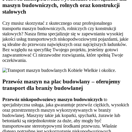
maszyn budowniczych, rolnych oraz konstrukcji
stalowych
Czy musisz skorzystać z skutecznego oraz profesjonalnego
transportu maszyn budowniczych, rolniczych czy konstrukcji
stalowych? Nasza firma specjalizuje się w zapewnianiu wysokiej
jakości usług transportowych niskopodwoziowymi pojazdami, jakie
są idealne do przewozu największych oraz najcięższych ładunków.
Bez względu na specyfikę Twojego projektu, jesteśmy gotowi
zagwarantować Ci niezawodne rozwiązania, które spełnią Twoje
oczekiwania.
Przewóz maszyn na plac budowlany – oferujemy
transport dla branży budowlanej
Przewóz niskopodwoziowy maszyn budowniczych
to
specjalistyczna usługa, jaka gwarantuje przewóz ciężkich, wysokich
oraz przestrzennych maszyn wykorzystywanych w branży
budowlanej. Maszyny takie jak koparki, spycharki, żurawie lub
betoniarki są niejednokrotnie za duże, aby mogły być
transportowane stereotypowymi środkami przewozu. Właśnie
dlatego potrzebne jest wykorzystanie niskopodwoziowych