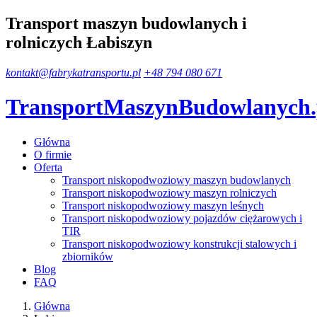
Transport maszyn budowlanych i
rolniczych Łabiszyn
kontakt@fabrykatransportu.pl
+48 794 080 671
TransportMaszynBudowlanych
Główna
O firmie
Oferta
Transport niskopodwoziowy maszyn budowlanych
Transport niskopodwoziowy maszyn rolniczych
Transport niskopodwoziowy maszyn leśnych
Transport niskopodwoziowy pojazdów ciężarowych i
TIR
Transport niskopodwoziowy konstrukcji stalowych i
zbiorników
Blog
FAQ
Główna