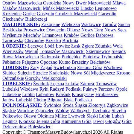
Ostrów Mazowiecka
Ostrołęka
Nowy Dwór Mazowiecki
Mława
Maków Mazowiecki
Mińsk Mazowiecki
Lipsko
Legionowo
Kozienice
Grójec
Gostynin
Grodzisk Mazowiecki
Garwolin
Ciechanów
Białobrzegi
MAŁOPOLSKIE:
Zakopane
Wieliczka
Wadowice
Tarnów
Sucha
Beskidzka
Proszowice
Oświęcim
Olkusz
Nowy Targ
Nowy Sącz
Myślenice
Miechów
Limanowa
Kraków
Gorlice
Dąbrowa
Tarnowska
Chrzanów
Brzesko
Bochnia
ŁÓDZKIE:
Łęczyca
Łódź
Łowicz
Łask
Zgierz
Zduńska Wola
Wieruszów
Wieluń
Tomaszów Mazowiecki
Skierniewice
Sieradz
Rawa Mazowiecka
Radomsko
Poddębice
Piotrków Trybunalski
Pabianice
Pajęczno
Opoczno
Kutno
Brzeziny
Bełchatów
LUBUSKIE:
Żary
Żagań
Świebodzin
Zielona Góra
Wschowa
Słubice
Sulęcin
Strzelce Krajeńskie
Nowa Sól
Międzyrzecz
Krosno
Odrzańskie
Gorzów Wielkopolski
LUBELSKIE:
Świdnik
Łęczna
Łuków
Zamość
Tomaszów
Lubelski
Włodawa
Ryki
Radzyń Podlaski
Puławy
Parczew
Opole
Lubelskie
Lublin
Lubartów
Kraśnik
Krasnystaw
Hrubieszów
Janów Lubelski
Chełm
Biłgoraj
Biała Podlaska
DOLNOŚLĄSKIE:
Świdnica
Środa Śląska
Złotoryja
Ząbkowice
Śląskie
Wrocław
Zgorzelec
Wołów
Wałbrzych
Trzebnica
Strzelin
Polkowice
Oława
Oleśnica
Milicz
Lwówek Śląski
Lubin
Lubań
Legnica
Kłodzko
Jelenia Góra
Kamienna Góra
Jawor
Głogów
Góra
Dzierżoniów
Bolesławiec
Copyright ©
TransportMaszynBudowlanych.pl
2026 All Rights