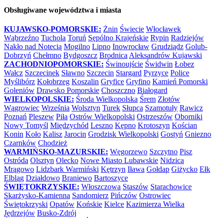
Obsługiwane województwa i miasta
KUJAWSKO-POMORSKIE:
Żnin
Świecie
Włocławek
Wąbrzeźno
Tuchola
Toruń
Sępólno Krajeńskie
Rypin
Radziejów
Nakło nad Notecią
Mogilno
Lipno
Inowrocław
Grudziądz
Golub-
Dobrzyń
Chełmno
Bydgoszcz
Brodnica
Aleksandrów Kujawski
ZACHODNIOPOMORSKIE:
Świnoujście
Świdwin
Łobez
Wałcz
Szczecinek
Sławno
Szczecin
Stargard
Pyrzyce
Police
Myślibórz
Kołobrzeg
Koszalin
Gryfice
Gryfino
Kamień Pomorski
Goleniów
Drawsko Pomorskie
Choszczno
Białogard
WIELKOPOLSKIE:
Środa Wielkopolska
Śrem
Złotów
Wągrowiec
Września
Wolsztyn
Turek
Słupca
Szamotuły
Rawicz
Poznań
Pleszew
Piła
Ostrów Wielkopolski
Ostrzeszów
Oborniki
Nowy Tomyśl
Międzychód
Leszno
Kępno
Krotoszyn
Kościan
Konin
Koło
Kalisz
Jarocin
Grodzisk Wielkopolski
Gostyń
Gniezno
Czarnków
Chodzież
WARMIŃSKO-MAZURSKIE:
Węgorzewo
Szczytno
Pisz
Ostróda
Olsztyn
Olecko
Nowe Miasto Lubawskie
Nidzica
Mrągowo
Lidzbark Warmiński
Kętrzyn
Iława
Gołdap
Giżycko
Ełk
Elbląg
Działdowo
Braniewo
Bartoszyce
ŚWIĘTOKRZYSKIE:
Włoszczowa
Staszów
Starachowice
Skarżysko-Kamienna
Sandomierz
Pińczów
Ostrowiec
Świętokrzyski
Opatów
Końskie
Kielce
Kazimierza Wielka
Jędrzejów
Busko-Zdrój