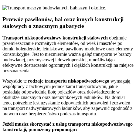
Przewóz pawilonów, hal oraz innych konstrukcji
stalowych o znacznym gabarycie
Transport
niskopodwoziowy konstrukcji stalowych
obejmuje
przemieszczanie rozmaitych elementów, od wież i masztów po
domki holenderskie, letniskowe, pawilony modułowe oraz elementy
konstrukcyjne. Jest to niezmiernie ważna gałąź transportu w branży
budowlanej, przemysłowej i deweloperskiej, umożliwiająca
efektywne dostarczenie ogromnych i ciężkich konstrukcji na miejsce
przeznaczenia.
Wszystkie te
rodzaje
transportu
niskopodwoziowego
wymagają
współpracy z fachowymi jednostkami transportowymi, jakie
posiadają odpowiednią flotę pojazdów oraz doświadczenie w
obsłudze znacznych oraz nietuzinkowych ładunków. Na domiar
tego, potrzebne jest uzyskanie odpowiednich pozwoleń i zezwoleń
na transport nadwymiarowych ładunków, aby zapewnić zgodność z
prawem oraz bezpieczeństwo podczas transportu.
Jeżeli musisz skorzystać z usług transportu niskopodwoziowego
konstrukcji, pomożemy proponując: