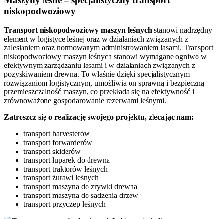
Maszyny leśne – specjalistyczny transport
niskopodwoziowy
Transport niskopodwoziowy maszyn leśnych
stanowi nadrzędny
element w logistyce leśnej oraz w działaniach związanych z
zalesianiem oraz normowanym administrowaniem lasami. Transport
niskopodwoziowy maszyn leśnych stanowi wymagane ogniwo w
efektywnym zarządzaniu lasami i w działaniach związanych z
pozyskiwaniem drewna. To właśnie dzięki specjalistycznym
rozwiązaniom logistycznym, umożliwia on sprawną i bezpieczną
przemieszczalność maszyn, co przekłada się na efektywność i
zrównoważone gospodarowanie rezerwami leśnymi.
Zatroszcz się o realizację swojego projektu, zlecając nam:
transport harvesterów
transport forwarderów
transport skiderów
transport łuparek do drewna
transport traktorów leśnych
transport żurawi leśnych
transport maszyna do zrywki drewna
transport maszyna do sadzenia drzew
transport przyczep leśnych