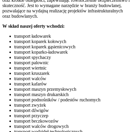
oraz krótkie odległości, zapewniając równocześnie bezpieczeństwo i
skuteczność. Jest to wymagane narzędzie w branży budowlanej,
pozwalające na wydajną realizację projektów infrastrukturalnych
oraz budowlanych.
W skład naszej oferty wchodzi:
transport ładowarek
transport koparek kołowych
transport koparek gąsienicowych
transport koparko-ładowarek
transport spychaczy
transport palownic
transport wiertnic
transport kruszarek
transport walców
transport kafarów
transport maszyn przemysłowych
transport maszyn drukarskich
transport podnośników / podestów ruchomych
transport zwyżek
transport dźwigów
transport przyczep
transport beczkowozów
transport walców drogowych
transport wodzideł technologicznych