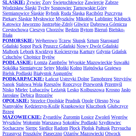
ŚLĄSKIE:
Żywiec
Żory
Świętochłowice
Zawiercie
Zabrze
Wodzisław Śląski
Tychy
Sosnowiec
Tarnowskie Góry
Siemianowice Śląskie
Rybnik
Ruda Śląska
Racibórz
Pszczyna
Piekary Śląskie
Mysłowice
Myszków
Mikołów
Lubliniec
Kłobuck
Katowice
Jaworzno
Jastrzębie-Zdrój
Gliwice
Dąbrowa Górnicza
Częstochowa
Cieszyn
Chorzów
Będzin
Bytom
Bieruń
Bielsko-
Biała
POMORSKIE:
Wejherowo
Tczew
Słupsk
Sztum
Starogard
Gdański
Sopot
Puck
Pruszcz Gdański
Nowy Dwór Gdański
Malbork
Lębork
Kwidzyn
Kościerzyna
Kartuzy
Gdynia
Gdańsk
Człuchów
Chojnice
Bytów
PODLASKIE:
Łomża
Zambrów
Wysokie Mazowieckie
Suwałki
Sokółka
Siemiatycze
Sejny
Mońki
Kolno
Hajnówka
Grajewo
Bielsk Podlaski
Białystok
Augustów
PODKARPACKIE:
Łańcut
Ustrzyki Dolne
Tarnobrzeg
Strzyżów
Sanok
Stalowa Wola
Rzeszów
Ropczyce
Przeworsk
Przemyśl
Nisko
Mielec
Lubaczów
Leżajsk
Lesko
Kolbuszowa
Krosno
Jasło
Jarosław
Dębica
Brzozów
OPOLSKIE:
Strzelce Opolskie
Prudnik
Opole
Olesno
Nysa
Namysłów
Kędzierzyn-Koźle
Krapkowice
Kluczbork
Głubczyce
Brzeg
MAZOWIECKIE:
Żyrardów
Żuromin
Łosice
Zwoleń
Węgrów
Wyszków
Wołomin
Warszawa
Sokołów Podlaski
Szydłowiec
Sochaczew
Sierpc
Siedlce
Radom
Płock
Płońsk
Pułtusk
Przysucha
Przasnysz
Pruszków
Piaseczno
Ożarów Mazowiecki
Otwock