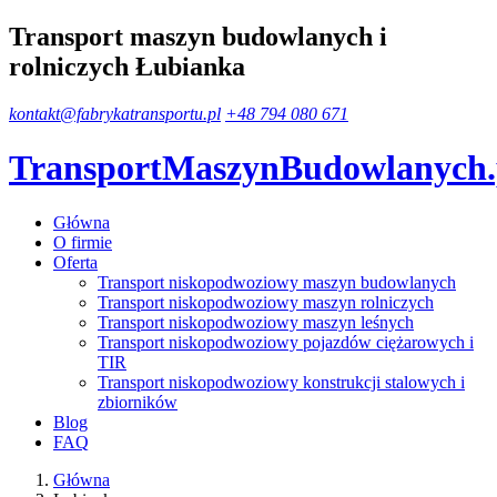
Transport maszyn budowlanych i
rolniczych Łubianka
kontakt@fabrykatransportu.pl
+48 794 080 671
TransportMaszynBudowlanych
Główna
O firmie
Oferta
Transport niskopodwoziowy maszyn budowlanych
Transport niskopodwoziowy maszyn rolniczych
Transport niskopodwoziowy maszyn leśnych
Transport niskopodwoziowy pojazdów ciężarowych i
TIR
Transport niskopodwoziowy konstrukcji stalowych i
zbiorników
Blog
FAQ
Główna