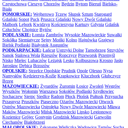
Częstochowa
Cieszyn
Chorzów
Będzin
Bytom
Bieruń
Bielsko-
Biała
POMORSKIE:
Wejherowo
Tczew
Słupsk
Sztum
Starogard
Gdański
Sopot
Puck
Pruszcz Gdański
Nowy Dwór Gdański
Malbork
Lębork
Kwidzyn
Kościerzyna
Kartuzy
Gdynia
Gdańsk
Człuchów
Chojnice
Bytów
PODLASKIE:
Łomża
Zambrów
Wysokie Mazowieckie
Suwałki
Sokółka
Siemiatycze
Sejny
Mońki
Kolno
Hajnówka
Grajewo
Bielsk Podlaski
Białystok
Augustów
PODKARPACKIE:
Łańcut
Ustrzyki Dolne
Tarnobrzeg
Strzyżów
Sanok
Stalowa Wola
Rzeszów
Ropczyce
Przeworsk
Przemyśl
Nisko
Mielec
Lubaczów
Leżajsk
Lesko
Kolbuszowa
Krosno
Jasło
Jarosław
Dębica
Brzozów
OPOLSKIE:
Strzelce Opolskie
Prudnik
Opole
Olesno
Nysa
Namysłów
Kędzierzyn-Koźle
Krapkowice
Kluczbork
Głubczyce
Brzeg
MAZOWIECKIE:
Żyrardów
Żuromin
Łosice
Zwoleń
Węgrów
Wyszków
Wołomin
Warszawa
Sokołów Podlaski
Szydłowiec
Sochaczew
Sierpc
Siedlce
Radom
Płock
Płońsk
Pułtusk
Przysucha
Przasnysz
Pruszków
Piaseczno
Ożarów Mazowiecki
Otwock
Ostrów Mazowiecka
Ostrołęka
Nowy Dwór Mazowiecki
Mława
Maków Mazowiecki
Mińsk Mazowiecki
Lipsko
Legionowo
Kozienice
Grójec
Gostynin
Grodzisk Mazowiecki
Garwolin
Ciechanów
Białobrzegi
MAŁOPOLSKIE:
Zakopane
Wieliczka
Wadowice
Tarnów
Sucha