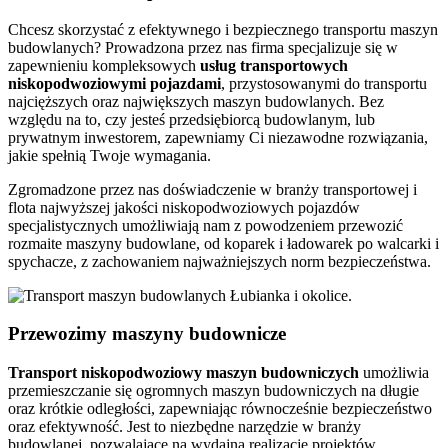
Chcesz skorzystać z efektywnego i bezpiecznego transportu maszyn
budowlanych? Prowadzona przez nas firma specjalizuje się w
zapewnieniu kompleksowych
usług transportowych
niskopodwoziowymi pojazdami
, przystosowanymi do transportu
najcięższych oraz największych maszyn budowlanych. Bez
względu na to, czy jesteś przedsiębiorcą budowlanym, lub
prywatnym inwestorem, zapewniamy Ci niezawodne rozwiązania,
jakie spełnią Twoje wymagania.
Zgromadzone przez nas doświadczenie w branży transportowej i
flota najwyższej jakości niskopodwoziowych pojazdów
specjalistycznych umożliwiają nam z powodzeniem przewozić
rozmaite maszyny budowlane, od koparek i ładowarek po walcarki i
spychacze, z zachowaniem najważniejszych norm bezpieczeństwa.
Przewozimy maszyny budownicze
Transport
niskopodwoziowy maszyn
budowniczych
umożliwia
przemieszczanie się ogromnych maszyn budowniczych na długie
oraz krótkie odległości, zapewniając równocześnie bezpieczeństwo
oraz efektywność. Jest to niezbędne narzędzie w branży
budowlanej, pozwalające na wydajną realizację projektów