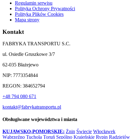
Regulamin serwisu
Polityka Ochrony Prywatności
Polityka Plików Cookies
Mapa strony
Kontakt
FABRYKA TRANSPORTU S.C.
ul. Osiedle Gruszkowe 3/7
62-035 Błażejewo
NIP: 7773354844
REGON: 384652794
+48 794 080 671
kontakt@fabrykatransportu.pl
Obsługiwane województwa i miasta
KUJAWSKO-POMORSKIE:
Żnin
Świecie
Włocławek
Wąbrzeźno
Tuchola
Toruń
Sępólno Krajeńskie
Rypin
Radziejów