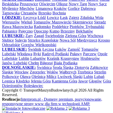
Beskidzka
Proszowice
Oświęcim
Olkusz
Nowy Targ
Nowy Sącz
Myślenice
Miechów
Limanowa
Kraków
Gorlice
Dąbrowa
Tarnowska
Chrzanów
Brzesko
Bochnia
ŁÓDZKIE:
Łęczyca
Łódź
Łowicz
Łask
Zgierz
Zduńska Wola
Wieruszów
Wieluń
Tomaszów Mazowiecki
Skierniewice
Sieradz
Rawa Mazowiecka
Radomsko
Poddębice
Piotrków Trybunalski
Pabianice
Pajęczno
Opoczno
Kutno
Brzeziny
Bełchatów
LUBUSKIE:
Żary
Żagań
Świebodzin
Zielona Góra
Wschowa
Słubice
Sulęcin
Strzelce Krajeńskie
Nowa Sól
Międzyrzecz
Krosno
Odrzańskie
Gorzów Wielkopolski
LUBELSKIE:
Świdnik
Łęczna
Łuków
Zamość
Tomaszów
Lubelski
Włodawa
Ryki
Radzyń Podlaski
Puławy
Parczew
Opole
Lubelskie
Lublin
Lubartów
Kraśnik
Krasnystaw
Hrubieszów
Janów Lubelski
Chełm
Biłgoraj
Biała Podlaska
DOLNOŚLĄSKIE:
Świdnica
Środa Śląska
Złotoryja
Ząbkowice
Śląskie
Wrocław
Zgorzelec
Wołów
Wałbrzych
Trzebnica
Strzelin
Polkowice
Oława
Oleśnica
Milicz
Lwówek Śląski
Lubin
Lubań
Legnica
Kłodzko
Jelenia Góra
Kamienna Góra
Jawor
Głogów
Góra
Dzierżoniów
Bolesławiec
Copyright ©
TransportMaszynBudowlanych.pl
2026 All Rights
Reserved.
Realizacja:
Interprom.pl - Domeny premium, pozycjonowanie,
responsywne strony www dla firm w technologii AMP.