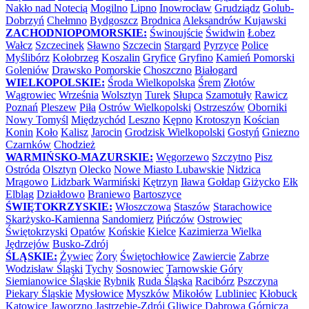
Nakło nad Notecią
Mogilno
Lipno
Inowrocław
Grudziądz
Golub-
Dobrzyń
Chełmno
Bydgoszcz
Brodnica
Aleksandrów Kujawski
ZACHODNIOPOMORSKIE:
Świnoujście
Świdwin
Łobez
Wałcz
Szczecinek
Sławno
Szczecin
Stargard
Pyrzyce
Police
Myślibórz
Kołobrzeg
Koszalin
Gryfice
Gryfino
Kamień Pomorski
Goleniów
Drawsko Pomorskie
Choszczno
Białogard
WIELKOPOLSKIE:
Środa Wielkopolska
Śrem
Złotów
Wągrowiec
Września
Wolsztyn
Turek
Słupca
Szamotuły
Rawicz
Poznań
Pleszew
Piła
Ostrów Wielkopolski
Ostrzeszów
Oborniki
Nowy Tomyśl
Międzychód
Leszno
Kępno
Krotoszyn
Kościan
Konin
Koło
Kalisz
Jarocin
Grodzisk Wielkopolski
Gostyń
Gniezno
Czarnków
Chodzież
WARMIŃSKO-MAZURSKIE:
Węgorzewo
Szczytno
Pisz
Ostróda
Olsztyn
Olecko
Nowe Miasto Lubawskie
Nidzica
Mrągowo
Lidzbark Warmiński
Kętrzyn
Iława
Gołdap
Giżycko
Ełk
Elbląg
Działdowo
Braniewo
Bartoszyce
ŚWIĘTOKRZYSKIE:
Włoszczowa
Staszów
Starachowice
Skarżysko-Kamienna
Sandomierz
Pińczów
Ostrowiec
Świętokrzyski
Opatów
Końskie
Kielce
Kazimierza Wielka
Jędrzejów
Busko-Zdrój
ŚLĄSKIE:
Żywiec
Żory
Świętochłowice
Zawiercie
Zabrze
Wodzisław Śląski
Tychy
Sosnowiec
Tarnowskie Góry
Siemianowice Śląskie
Rybnik
Ruda Śląska
Racibórz
Pszczyna
Piekary Śląskie
Mysłowice
Myszków
Mikołów
Lubliniec
Kłobuck
Katowice
Jaworzno
Jastrzębie-Zdrój
Gliwice
Dąbrowa Górnicza