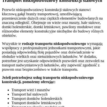
Transport niskopodwoziowy konstrukcji stalowych
Przewóz niskopodwoziowy konstrukcji stalowych stanowi
kluczową gałąź branży transportowej, umożliwiającą
przemieszczenie dużych oraz ciężkich elementów budowlanych na
znaczną odległość. Obejmuje on wieże oraz maszty, hale stalowe,
domki holenderskie, domki letniskowe, pawilony modułowe oraz
różnorodne elementy konstrukcyjne niezbędne do budowy różnych
obiektów.
Wszystkie te
rodzaje
transportu
niskopodwoziowego
wymagają
współpracy z profesjonalnymi jednostkami transportowymi, jakie
posiadają odpowiednią flotę pojazdów oraz doświadczenie w
obsłudze wielkich oraz nietuzinkowych ładunków. W dodatku,
potrzebne jest uzyskanie odpowiednich pozwoleń oraz zezwoleń na
transport nadwymiarowych ładunków, aby zapewnić zgodność z
prawem oraz bezpieczeństwo w trakcie transportu.
Jeżeli potrzebujesz usług transportu niskopodwoziowego
konstrukcji, pomożemy oferując:
Transport wież i masztów
Transport hal stalowych
Transport domków holenderskich
Transport domków letniskowych