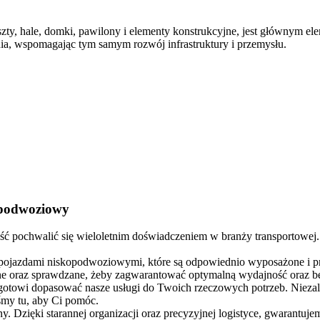
szty, hale, domki, pawilony i elementy konstrukcyjne, jest głównym e
enia, wspomagając tym samym rozwój infrastruktury i przemysłu.
opodwoziowy
ość pochwalić się wieloletnim doświadczeniem w branży transportowe
pojazdami niskopodwoziowymi, które są odpowiednio wyposażone i pr
ane oraz sprawdzane, żeby zagwarantować optymalną wydajność oraz be
i gotowi dopasować nasze usługi do Twoich rzeczowych potrzeb. Niezale
śmy tu, aby Ci pomóc.
iny. Dzięki starannej organizacji oraz precyzyjnej logistyce, gwarant