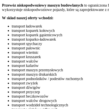
Przewóz niskopodwoziowy maszyn budowlanych
to ograniczona 
wykorzystuje niskopodwoziowe pojazdy, które są zaprojektowane z m
W skład naszej oferty wchodzi:
transport ładowarek
transport koparek kołowych
transport koparek gąsienicowych
transport koparko-ładowarek
transport spychaczy
transport palownic
transport wiertnic
transport kruszarek
transport walców
transport kafarów
transport maszyn przemysłowych
transport maszyn drukarskich
transport podnośników / podestów ruchomych
transport zwyżek
transport dźwigów
transport przyczep
transport beczkowozów
transport walców drogowych
transport wodzideł technologicznych