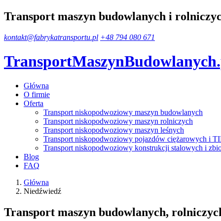
Transport maszyn budowlanych i rolniczy
kontakt@fabrykatransportu.pl
+48 794 080 671
TransportMaszynBudowlanych
Główna
O firmie
Oferta
Transport niskopodwoziowy maszyn budowlanych
Transport niskopodwoziowy maszyn rolniczych
Transport niskopodwoziowy maszyn leśnych
Transport niskopodwoziowy pojazdów ciężarowych i T
Transport niskopodwoziowy konstrukcji stalowych i zbi
Blog
FAQ
Główna
Niedźwiedź
Transport maszyn budowlanych, rolniczych