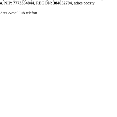
wo
, NIP:
7773354844
, REGON:
384652794
, adres poczty
es e-mail lub telefon.