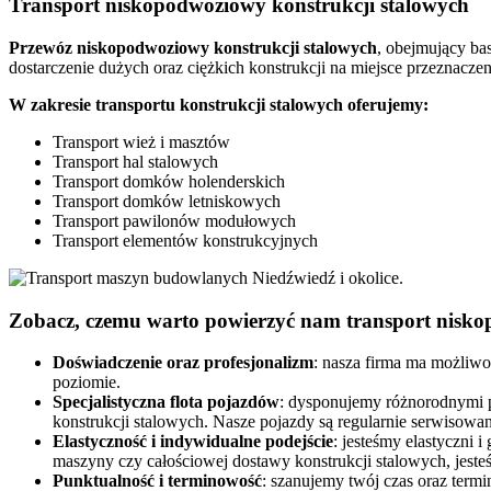
Transport niskopodwoziowy konstrukcji stalowych
Przewóz niskopodwoziowy konstrukcji stalowych
, obejmujący ba
dostarczenie dużych oraz ciężkich konstrukcji na miejsce przeznacz
W zakresie transportu konstrukcji stalowych oferujemy:
Transport wież i masztów
Transport hal stalowych
Transport domków holenderskich
Transport domków letniskowych
Transport pawilonów modułowych
Transport elementów konstrukcyjnych
Zobacz, czemu warto powierzyć nam transport nisk
Doświadczenie oraz profesjonalizm
: nasza firma ma możliw
poziomie.
Specjalistyczna flota pojazdów
: dysponujemy różnorodnymi 
konstrukcji stalowych. Nasze pojazdy są regularnie serwisow
Elastyczność i indywidualne podejście
: jesteśmy elastyczni 
maszyny czy całościowej dostawy konstrukcji stalowych, jeste
Punktualność i terminowość
: szanujemy twój czas oraz term