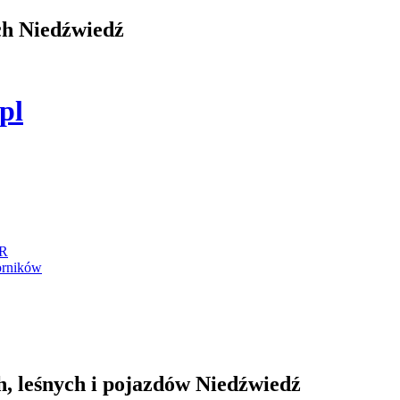
ch Niedźwiedź
.pl
IR
orników
, leśnych i pojazdów Niedźwiedź