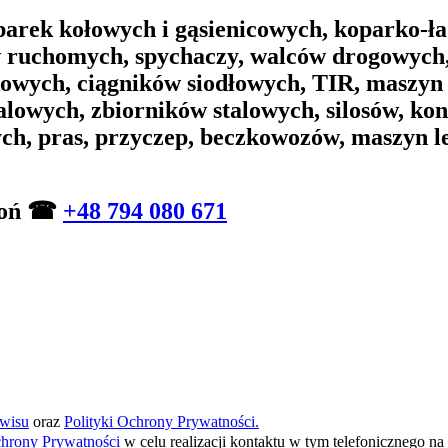
arek kołowych i gąsienicowych, koparko-ła
w ruchomych, spychaczy, walców drogowych,
wych, ciągników siodłowych, TIR, maszyn
alowych, zbiorników stalowych, silosów, ko
ych, pras, przyczep, beczkowozów, maszyn 
zwoń ☎
+48 794 080 671
wisu
oraz
Polityki Ochrony Prywatności.
chrony Prywatności
w celu realizacji kontaktu w tym telefonicznego 