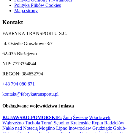
Polityka Plików Cookies
Mapa strony
Kontakt
FABRYKA TRANSPORTU S.C.
ul. Osiedle Gruszkowe 3/7
62-035 Błażejewo
NIP: 7773354844
REGON: 384652794
+48 794 080 671
kontakt@fabrykatransportu.pl
Obsługiwane województwa i miasta
KUJAWSKO-POMORSKIE:
Żnin
Świecie
Włocławek
Wąbrzeźno
Tuchola
Toruń
Sępólno Krajeńskie
Rypin
Radziejów
Nakło nad Notecią
Mogilno
Lipno
Inowrocław
Grudziądz
Golub-