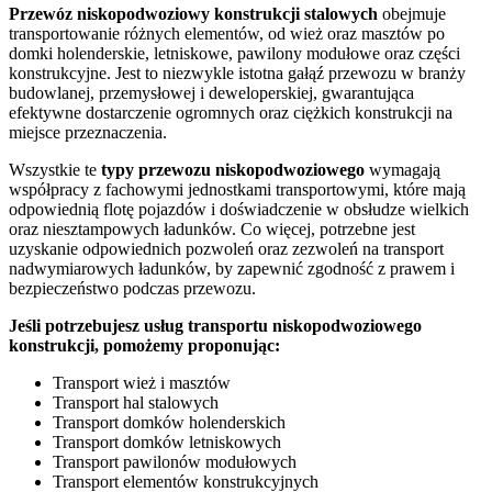
Przewóz
niskopodwoziowy konstrukcji stalowych
obejmuje
transportowanie różnych elementów, od wież oraz masztów po
domki holenderskie, letniskowe, pawilony modułowe oraz części
konstrukcyjne. Jest to niezwykle istotna gałąź przewozu w branży
budowlanej, przemysłowej i deweloperskiej, gwarantująca
efektywne dostarczenie ogromnych oraz ciężkich konstrukcji na
miejsce przeznaczenia.
Wszystkie te
typy
przewozu
niskopodwoziowego
wymagają
współpracy z fachowymi jednostkami transportowymi, które mają
odpowiednią flotę pojazdów i doświadczenie w obsłudze wielkich
oraz niesztampowych ładunków. Co więcej, potrzebne jest
uzyskanie odpowiednich pozwoleń oraz zezwoleń na transport
nadwymiarowych ładunków, by zapewnić zgodność z prawem i
bezpieczeństwo podczas przewozu.
Jeśli potrzebujesz usług transportu niskopodwoziowego
konstrukcji, pomożemy proponując:
Transport wież i masztów
Transport hal stalowych
Transport domków holenderskich
Transport domków letniskowych
Transport pawilonów modułowych
Transport elementów konstrukcyjnych