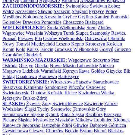
Dobrzyń
Chełmno
Bydgoszcz
Brodnica
Aleksandrów Kujawski
ZACHODNIOPOMORSKIE:
Świnoujście
Świdwin
Łobez
Wałcz
Szczecinek
Sławno
Szczecin
Stargard
Pyrzyce
Police
Myślibórz
Kołobrzeg
Koszalin
Gryfice
Gryfino
Kamień Pomorski
Goleniów
Drawsko Pomorskie
Choszczno
Białogard
WIELKOPOLSKIE:
Środa Wielkopolska
Śrem
Złotów
Wągrowiec
Września
Wolsztyn
Turek
Słupca
Szamotuły
Rawicz
Poznań
Pleszew
Piła
Ostrów Wielkopolski
Ostrzeszów
Oborniki
Nowy Tomyśl
Międzychód
Leszno
Kępno
Krotoszyn
Kościan
Konin
Koło
Kalisz
Jarocin
Grodzisk Wielkopolski
Gostyń
Gniezno
Czarnków
Chodzież
WARMIŃSKO-MAZURSKIE:
Węgorzewo
Szczytno
Pisz
Ostróda
Olsztyn
Olecko
Nowe Miasto Lubawskie
Nidzica
Mrągowo
Lidzbark Warmiński
Kętrzyn
Iława
Gołdap
Giżycko
Ełk
Elbląg
Działdowo
Braniewo
Bartoszyce
ŚWIĘTOKRZYSKIE:
Włoszczowa
Staszów
Starachowice
Skarżysko-Kamienna
Sandomierz
Pińczów
Ostrowiec
Świętokrzyski
Opatów
Końskie
Kielce
Kazimierza Wielka
Jędrzejów
Busko-Zdrój
ŚLĄSKIE:
Żywiec
Żory
Świętochłowice
Zawiercie
Zabrze
Wodzisław Śląski
Tychy
Sosnowiec
Tarnowskie Góry
Siemianowice Śląskie
Rybnik
Ruda Śląska
Racibórz
Pszczyna
Piekary Śląskie
Mysłowice
Myszków
Mikołów
Lubliniec
Kłobuck
Katowice
Jaworzno
Jastrzębie-Zdrój
Gliwice
Dąbrowa Górnicza
Częstochowa
Cieszyn
Chorzów
Będzin
Bytom
Bieruń
Bielsko-