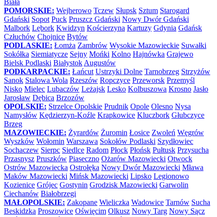
Biała
POMORSKIE:
Wejherowo
Tczew
Słupsk
Sztum
Starogard
Gdański
Sopot
Puck
Pruszcz Gdański
Nowy Dwór Gdański
Malbork
Lębork
Kwidzyn
Kościerzyna
Kartuzy
Gdynia
Gdańsk
Człuchów
Chojnice
Bytów
PODLASKIE:
Łomża
Zambrów
Wysokie Mazowieckie
Suwałki
Sokółka
Siemiatycze
Sejny
Mońki
Kolno
Hajnówka
Grajewo
Bielsk Podlaski
Białystok
Augustów
PODKARPACKIE:
Łańcut
Ustrzyki Dolne
Tarnobrzeg
Strzyżów
Sanok
Stalowa Wola
Rzeszów
Ropczyce
Przeworsk
Przemyśl
Nisko
Mielec
Lubaczów
Leżajsk
Lesko
Kolbuszowa
Krosno
Jasło
Jarosław
Dębica
Brzozów
OPOLSKIE:
Strzelce Opolskie
Prudnik
Opole
Olesno
Nysa
Namysłów
Kędzierzyn-Koźle
Krapkowice
Kluczbork
Głubczyce
Brzeg
MAZOWIECKIE:
Żyrardów
Żuromin
Łosice
Zwoleń
Węgrów
Wyszków
Wołomin
Warszawa
Sokołów Podlaski
Szydłowiec
Sochaczew
Sierpc
Siedlce
Radom
Płock
Płońsk
Pułtusk
Przysucha
Przasnysz
Pruszków
Piaseczno
Ożarów Mazowiecki
Otwock
Ostrów Mazowiecka
Ostrołęka
Nowy Dwór Mazowiecki
Mława
Maków Mazowiecki
Mińsk Mazowiecki
Lipsko
Legionowo
Kozienice
Grójec
Gostynin
Grodzisk Mazowiecki
Garwolin
Ciechanów
Białobrzegi
MAŁOPOLSKIE:
Zakopane
Wieliczka
Wadowice
Tarnów
Sucha
Beskidzka
Proszowice
Oświęcim
Olkusz
Nowy Targ
Nowy Sącz