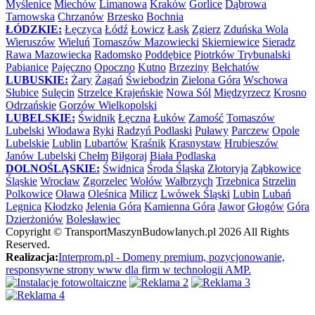
Myślenice
Miechów
Limanowa
Kraków
Gorlice
Dąbrowa
Tarnowska
Chrzanów
Brzesko
Bochnia
ŁÓDZKIE:
Łęczyca
Łódź
Łowicz
Łask
Zgierz
Zduńska Wola
Wieruszów
Wieluń
Tomaszów Mazowiecki
Skierniewice
Sieradz
Rawa Mazowiecka
Radomsko
Poddębice
Piotrków Trybunalski
Pabianice
Pajęczno
Opoczno
Kutno
Brzeziny
Bełchatów
LUBUSKIE:
Żary
Żagań
Świebodzin
Zielona Góra
Wschowa
Słubice
Sulęcin
Strzelce Krajeńskie
Nowa Sól
Międzyrzecz
Krosno
Odrzańskie
Gorzów Wielkopolski
LUBELSKIE:
Świdnik
Łęczna
Łuków
Zamość
Tomaszów
Lubelski
Włodawa
Ryki
Radzyń Podlaski
Puławy
Parczew
Opole
Lubelskie
Lublin
Lubartów
Kraśnik
Krasnystaw
Hrubieszów
Janów Lubelski
Chełm
Biłgoraj
Biała Podlaska
DOLNOŚLĄSKIE:
Świdnica
Środa Śląska
Złotoryja
Ząbkowice
Śląskie
Wrocław
Zgorzelec
Wołów
Wałbrzych
Trzebnica
Strzelin
Polkowice
Oława
Oleśnica
Milicz
Lwówek Śląski
Lubin
Lubań
Legnica
Kłodzko
Jelenia Góra
Kamienna Góra
Jawor
Głogów
Góra
Dzierżoniów
Bolesławiec
Copyright ©
TransportMaszynBudowlanych.pl
2026 All Rights
Reserved.
Realizacja:
Interprom.pl - Domeny premium, pozycjonowanie,
responsywne strony www dla firm w technologii AMP.