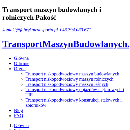
Transport maszyn budowlanych i
rolniczych Pakość
kontakt@fabrykatransportu.pl
+48 794 080 671
TransportMaszynBudowlanych
Główna
O firmie
Oferta
Transport niskopodwoziowy maszyn budowlanych
Transport niskopodwoziowy maszyn rolniczych
Transport niskopodwoziowy maszyn leśnych
Transport niskopodwoziowy pojazdów ciężarowych i
TIR
Transport niskopodwoziowy konstrukcji stalowych i
zbiorników
Blog
FAQ
Główna