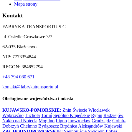
Mapa strony
Kontakt
FABRYKA TRANSPORTU S.C.
ul. Osiedle Gruszkowe 3/7
62-035 Błażejewo
NIP: 7773354844
REGON: 384652794
+48 794 080 671
kontakt@fabrykatransportu.pl
Obsługiwane województwa i miasta
KUJAWSKO-POMORSKIE:
Żnin
Świecie
Włocławek
Wąbrzeźno
Tuchola
Toruń
Sępólno Krajeńskie
Rypin
Radziejów
Nakło nad Notecią
Mogilno
Lipno
Inowrocław
Grudziądz
Golub-
Dobrzyń
Chełmno
Bydgoszcz
Brodnica
Aleksandrów Kujawski
ZACHODNIOPOMORSKIE:
Świnoujście
Świdwin
Łobez