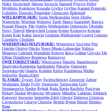
Wałcz
Szczecinek
Sławno
Szczecin
Stargard
Pyrzyce
Police
Myślibórz
Kołobrzeg
Koszalin
Gryfice
Gryfino
Kamień Pomorski
Goleniów
Drawsko Pomorskie
Choszczno
Białogard
WIELKOPOLSKIE:
Środa Wielkopolska
Śrem
Złotów
Wągrowiec
Września
Wolsztyn
Turek
Słupca
Szamotuły
Rawicz
Poznań
Pleszew
Piła
Ostrów Wielkopolski
Ostrzeszów
Oborniki
Nowy Tomyśl
Międzychód
Leszno
Kępno
Krotoszyn
Kościan
Konin
Koło
Kalisz
Jarocin
Grodzisk Wielkopolski
Gostyń
Gniezno
Czarnków
Chodzież
WARMIŃSKO-MAZURSKIE:
Węgorzewo
Szczytno
Pisz
Ostróda
Olsztyn
Olecko
Nowe Miasto Lubawskie
Nidzica
Mrągowo
Lidzbark Warmiński
Kętrzyn
Iława
Gołdap
Giżycko
Ełk
Elbląg
Działdowo
Braniewo
Bartoszyce
ŚWIĘTOKRZYSKIE:
Włoszczowa
Staszów
Starachowice
Skarżysko-Kamienna
Sandomierz
Pińczów
Ostrowiec
Świętokrzyski
Opatów
Końskie
Kielce
Kazimierza Wielka
Jędrzejów
Busko-Zdrój
ŚLĄSKIE:
Żywiec
Żory
Świętochłowice
Zawiercie
Zabrze
Wodzisław Śląski
Tychy
Sosnowiec
Tarnowskie Góry
Siemianowice Śląskie
Rybnik
Ruda Śląska
Racibórz
Pszczyna
Piekary Śląskie
Mysłowice
Myszków
Mikołów
Lubliniec
Kłobuck
Katowice
Jaworzno
Jastrzębie-Zdrój
Gliwice
Dąbrowa Górnicza
Częstochowa
Cieszyn
Chorzów
Będzin
Bytom
Bieruń
Bielsko-
Biała
POMORSKIE:
Wejherowo
Tczew
Słupsk
Sztum
Starogard