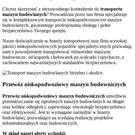
Chcesz skorzystać z niezawodnego kontrahenta do
transportu
maszyn budowlanych
? Prowadzona przez nas firma specjalizuje
się w kompleksowym transporcie niskopodwoziowym maszyn
budowlanych, gwarantując profesjonalną obsługę i pełne
bezpieczeństwo Twojego sprzętu.
Nasze doświadczenie w branży transportowej oraz flota wysokiej
jakości niskopodwoziowych pojazdów specjalistycznych pozwalają
nam z powodzeniem transportować różnorodne maszyny
budownicze, od koparek i ładowarek po walcarki i spychacze, z
zachowaniem najważniejszych standardów bezpieczeństwa.
Przewóz niskopodwoziowy maszyn budowniczych
Przewóz
niskopodwoziowy maszyn
budowniczych
umożliwia
przemieszczanie się ogromnych maszyn budowlanych na długie
oraz krótkie odległości, zapewniając równolegle bezpieczeństwo
oraz efektywność. Jest to wymagane narzędzie w branży
budowlanej, pozwalające na wydajną realizację projektów
infrastrukturalnych oraz budowniczych.
W skład naszej oferty wchodzi: