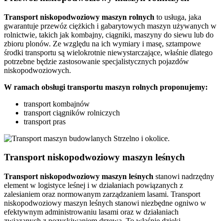
Transport
niskopodwoziowy maszyn
rolnych
to usługa, jaka
gwarantuje przewóz ciężkich i gabarytowych maszyn używanych w
rolnictwie, takich jak kombajny, ciągniki, maszyny do siewu lub do
zbioru plonów. Ze względu na ich wymiary i masę, sztampowe
środki transportu są wielokrotnie niewystarczające, właśnie dlatego
potrzebne będzie zastosowanie specjalistycznych pojazdów
niskopodwoziowych.
W ramach obsługi transportu maszyn rolnych proponujemy:
transport kombajnów
transport ciągników rolniczych
transport pras
Transport niskopodwoziowy maszyn leśnych
Transport niskopodwoziowy maszyn leśnych
stanowi nadrzędny
element w logistyce leśnej i w działaniach powiązanych z
zalesianiem oraz normowanym zarządzaniem lasami. Transport
niskopodwoziowy maszyn leśnych stanowi niezbędne ogniwo w
efektywnym administrowaniu lasami oraz w działaniach
związanych z pozyskiwaniem drzewa. To właśnie dzięki