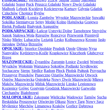
Gdański
Sopot
Puck
Pruszcz Gdański
Nowy Dwór Gdański
Malbork
Lębork
Kwidzyn
Kościerzyna
Kartuzy
Gdynia
Gdańsk
Człuchów
Chojnice
Bytów
PODLASKIE:
Łomża
Zambrów
Wysokie Mazowieckie
Suwałki
Sokółka
Siemiatycze
Sejny
Mońki
Kolno
Hajnówka
Grajewo
Bielsk Podlaski
Białystok
Augustów
PODKARPACKIE:
Łańcut
Ustrzyki Dolne
Tarnobrzeg
Strzyżów
Sanok
Stalowa Wola
Rzeszów
Ropczyce
Przeworsk
Przemyśl
Nisko
Mielec
Lubaczów
Leżajsk
Lesko
Kolbuszowa
Krosno
Jasło
Jarosław
Dębica
Brzozów
OPOLSKIE:
Strzelce Opolskie
Prudnik
Opole
Olesno
Nysa
Namysłów
Kędzierzyn-Koźle
Krapkowice
Kluczbork
Głubczyce
Brzeg
MAZOWIECKIE:
Żyrardów
Żuromin
Łosice
Zwoleń
Węgrów
Wyszków
Wołomin
Warszawa
Sokołów Podlaski
Szydłowiec
Sochaczew
Sierpc
Siedlce
Radom
Płock
Płońsk
Pułtusk
Przysucha
Przasnysz
Pruszków
Piaseczno
Ożarów Mazowiecki
Otwock
Ostrów Mazowiecka
Ostrołęka
Nowy Dwór Mazowiecki
Mława
Maków Mazowiecki
Mińsk Mazowiecki
Lipsko
Legionowo
Kozienice
Grójec
Gostynin
Grodzisk Mazowiecki
Garwolin
Ciechanów
Białobrzegi
MAŁOPOLSKIE:
Zakopane
Wieliczka
Wadowice
Tarnów
Sucha
Beskidzka
Proszowice
Oświęcim
Olkusz
Nowy Targ
Nowy Sącz
Myślenice
Miechów
Limanowa
Kraków
Gorlice
Dąbrowa