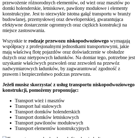
przewożenie różnorodnych elementów, od wież oraz masztów po
domki holenderskie, letniskowe, pawilony modułowe i elementy
konstrukcyjne. Jest to niezwykle istotna gałąź transportu w branży
budowlanej, przemysłowej oraz deweloperskiej, gwarantująca
efektywne dostarczenie ogromnych oraz ciężkich konstrukcji na
miejsce zastosowania.
Wszystkie te
rodzaje
przewozu
niskopodwoziowego
wymagają
współpracy z profesjonalnymi jednostkami transportowymi, jakie
mają właściwą flotę pojazdów oraz doświadczenie w obsłudze
dużych oraz nietypowych ładunków. Na domiar tego, potrzebne jest
uzyskanie właściwych pozwoleń oraz zezwoleń na przewóz
nadwymiarowych ładunków, by zagwarantować zgodność z
prawem i bezpieczeństwo podczas przewozu.
Jeżeli musisz skorzystać z usług transportu niskopodwoziowego
konstrukcji, pomożemy proponując:
Transport wież i masztów
Transport hal stalowych
Transport domków holenderskich
Transport domków letniskowych
Transport pawilonów modułowych
Transport elementów konstrukcyjnych