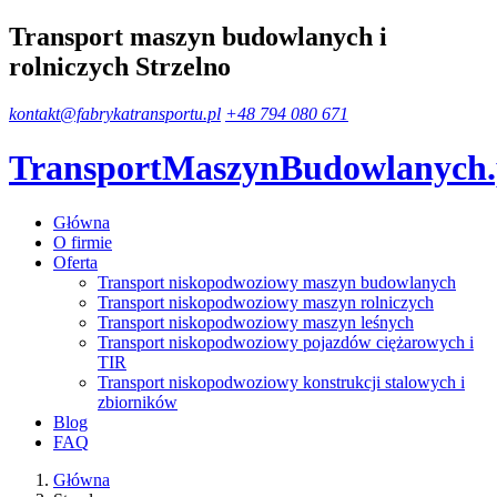
Transport maszyn budowlanych i
rolniczych Strzelno
kontakt@fabrykatransportu.pl
+48 794 080 671
TransportMaszynBudowlanych
Główna
O firmie
Oferta
Transport niskopodwoziowy maszyn budowlanych
Transport niskopodwoziowy maszyn rolniczych
Transport niskopodwoziowy maszyn leśnych
Transport niskopodwoziowy pojazdów ciężarowych i
TIR
Transport niskopodwoziowy konstrukcji stalowych i
zbiorników
Blog
FAQ
Główna