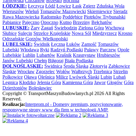
Tarnowska
Chrzanów
Brzesko
Bochnia
ŁÓDZKIE:
Łęczyca
Łódź
Łowicz
Łask
Zgierz
Zduńska Wola
Wieruszów
Wieluń
Tomaszów Mazowiecki
Skierniewice
Sieradz
Rawa Mazowiecka
Radomsko
Poddębice
Piotrków Trybunalski
Pabianice
Pajęczno
Opoczno
Kutno
Brzeziny
Bełchatów
LUBUSKIE:
Żary
Żagań
Świebodzin
Zielona Góra
Wschowa
Słubice
Sulęcin
Strzelce Krajeńskie
Nowa Sól
Międzyrzecz
Krosno
Odrzańskie
Gorzów Wielkopolski
LUBELSKIE:
Świdnik
Łęczna
Łuków
Zamość
Tomaszów
Lubelski
Włodawa
Ryki
Radzyń Podlaski
Puławy
Parczew
Opole
Lubelskie
Lublin
Lubartów
Kraśnik
Krasnystaw
Hrubieszów
Janów Lubelski
Chełm
Biłgoraj
Biała Podlaska
DOLNOŚLĄSKIE:
Świdnica
Środa Śląska
Złotoryja
Ząbkowice
Śląskie
Wrocław
Zgorzelec
Wołów
Wałbrzych
Trzebnica
Strzelin
Polkowice
Oława
Oleśnica
Milicz
Lwówek Śląski
Lubin
Lubań
Legnica
Kłodzko
Jelenia Góra
Kamienna Góra
Jawor
Głogów
Góra
Dzierżoniów
Bolesławiec
Copyright ©
TransportMaszynBudowlanych.pl
2026 All Rights
Reserved.
Realizacja:
Interprom.pl - Domeny premium, pozycjonowanie,
responsywne strony www dla firm w technologii AMP.