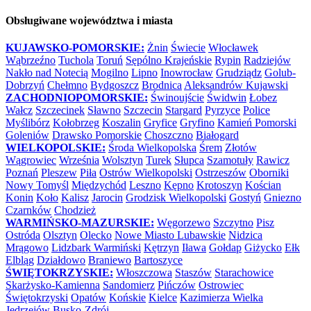
Obsługiwane województwa i miasta
KUJAWSKO-POMORSKIE:
Żnin
Świecie
Włocławek
Wąbrzeźno
Tuchola
Toruń
Sępólno Krajeńskie
Rypin
Radziejów
Nakło nad Notecią
Mogilno
Lipno
Inowrocław
Grudziądz
Golub-
Dobrzyń
Chełmno
Bydgoszcz
Brodnica
Aleksandrów Kujawski
ZACHODNIOPOMORSKIE:
Świnoujście
Świdwin
Łobez
Wałcz
Szczecinek
Sławno
Szczecin
Stargard
Pyrzyce
Police
Myślibórz
Kołobrzeg
Koszalin
Gryfice
Gryfino
Kamień Pomorski
Goleniów
Drawsko Pomorskie
Choszczno
Białogard
WIELKOPOLSKIE:
Środa Wielkopolska
Śrem
Złotów
Wągrowiec
Września
Wolsztyn
Turek
Słupca
Szamotuły
Rawicz
Poznań
Pleszew
Piła
Ostrów Wielkopolski
Ostrzeszów
Oborniki
Nowy Tomyśl
Międzychód
Leszno
Kępno
Krotoszyn
Kościan
Konin
Koło
Kalisz
Jarocin
Grodzisk Wielkopolski
Gostyń
Gniezno
Czarnków
Chodzież
WARMIŃSKO-MAZURSKIE:
Węgorzewo
Szczytno
Pisz
Ostróda
Olsztyn
Olecko
Nowe Miasto Lubawskie
Nidzica
Mrągowo
Lidzbark Warmiński
Kętrzyn
Iława
Gołdap
Giżycko
Ełk
Elbląg
Działdowo
Braniewo
Bartoszyce
ŚWIĘTOKRZYSKIE:
Włoszczowa
Staszów
Starachowice
Skarżysko-Kamienna
Sandomierz
Pińczów
Ostrowiec
Świętokrzyski
Opatów
Końskie
Kielce
Kazimierza Wielka
Jędrzejów
Busko-Zdrój