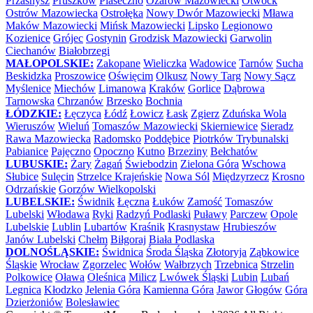
Przasnysz
Pruszków
Piaseczno
Ożarów Mazowiecki
Otwock
Ostrów Mazowiecka
Ostrołęka
Nowy Dwór Mazowiecki
Mława
Maków Mazowiecki
Mińsk Mazowiecki
Lipsko
Legionowo
Kozienice
Grójec
Gostynin
Grodzisk Mazowiecki
Garwolin
Ciechanów
Białobrzegi
MAŁOPOLSKIE:
Zakopane
Wieliczka
Wadowice
Tarnów
Sucha
Beskidzka
Proszowice
Oświęcim
Olkusz
Nowy Targ
Nowy Sącz
Myślenice
Miechów
Limanowa
Kraków
Gorlice
Dąbrowa
Tarnowska
Chrzanów
Brzesko
Bochnia
ŁÓDZKIE:
Łęczyca
Łódź
Łowicz
Łask
Zgierz
Zduńska Wola
Wieruszów
Wieluń
Tomaszów Mazowiecki
Skierniewice
Sieradz
Rawa Mazowiecka
Radomsko
Poddębice
Piotrków Trybunalski
Pabianice
Pajęczno
Opoczno
Kutno
Brzeziny
Bełchatów
LUBUSKIE:
Żary
Żagań
Świebodzin
Zielona Góra
Wschowa
Słubice
Sulęcin
Strzelce Krajeńskie
Nowa Sól
Międzyrzecz
Krosno
Odrzańskie
Gorzów Wielkopolski
LUBELSKIE:
Świdnik
Łęczna
Łuków
Zamość
Tomaszów
Lubelski
Włodawa
Ryki
Radzyń Podlaski
Puławy
Parczew
Opole
Lubelskie
Lublin
Lubartów
Kraśnik
Krasnystaw
Hrubieszów
Janów Lubelski
Chełm
Biłgoraj
Biała Podlaska
DOLNOŚLĄSKIE:
Świdnica
Środa Śląska
Złotoryja
Ząbkowice
Śląskie
Wrocław
Zgorzelec
Wołów
Wałbrzych
Trzebnica
Strzelin
Polkowice
Oława
Oleśnica
Milicz
Lwówek Śląski
Lubin
Lubań
Legnica
Kłodzko
Jelenia Góra
Kamienna Góra
Jawor
Głogów
Góra
Dzierżoniów
Bolesławiec