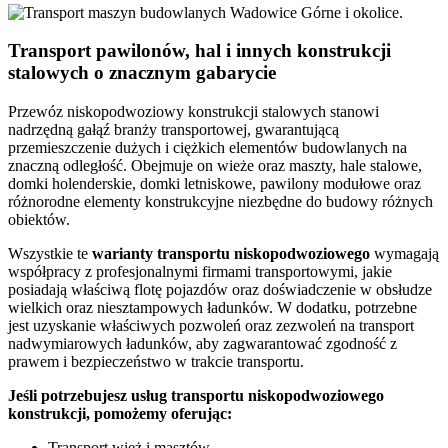
Transport pawilonów, hal i innych konstrukcji
stalowych o znacznym gabarycie
Przewóz niskopodwoziowy konstrukcji stalowych stanowi
nadrzędną gałąź branży transportowej, gwarantującą
przemieszczenie dużych i ciężkich elementów budowlanych na
znaczną odległość. Obejmuje on wieże oraz maszty, hale stalowe,
domki holenderskie, domki letniskowe, pawilony modułowe oraz
różnorodne elementy konstrukcyjne niezbędne do budowy różnych
obiektów.
Wszystkie te
warianty
transportu
niskopodwoziowego
wymagają
współpracy z profesjonalnymi firmami transportowymi, jakie
posiadają właściwą flotę pojazdów oraz doświadczenie w obsłudze
wielkich oraz niesztampowych ładunków. W dodatku, potrzebne
jest uzyskanie właściwych pozwoleń oraz zezwoleń na transport
nadwymiarowych ładunków, aby zagwarantować zgodność z
prawem i bezpieczeństwo w trakcie transportu.
Jeśli potrzebujesz usług transportu niskopodwoziowego
konstrukcji, pomożemy oferując:
Transport wież i masztów