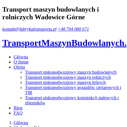
Transport maszyn budowlanych i
rolniczych Wadowice Górne
kontakt@fabrykatransportu.pl
+48 794 080 671
TransportMaszynBudowlanych
Główna
O firmie
Oferta
Transport niskopodwoziowy maszyn budowlanych
Transport niskopodwoziowy maszyn rolniczych
Transport niskopodwoziowy maszyn leśnych
Transport niskopodwoziowy pojazdów ciężarowych i
TIR
Transport niskopodwoziowy konstrukcji stalowych i
zbiorników
Blog
FAQ
Główna