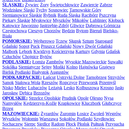
ŚLĄSKIE:
Żywiec
Żory
Świętochłowice
Zawiercie
Zabrze
Wodzisław Śląski
Tychy
Sosnowiec
Tarnowskie Góry
Siemianowice Śląskie
Rybnik
Ruda Śląska
Racibórz
Pszczyna
Piekary Śląskie
Mysłowice
Myszków
Mikołów
Lubliniec
Kłobuck
Katowice
Jaworzno
Jastrzębie-Zdrój
Gliwice
Dąbrowa Górnicza
Częstochowa
Cieszyn
Chorzów
Będzin
Bytom
Bieruń
Bielsko-
Biała
POMORSKIE:
Wejherowo
Tczew
Słupsk
Sztum
Starogard
Gdański
Sopot
Puck
Pruszcz Gdański
Nowy Dwór Gdański
Malbork
Lębork
Kwidzyn
Kościerzyna
Kartuzy
Gdynia
Gdańsk
Człuchów
Chojnice
Bytów
PODLASKIE:
Łomża
Zambrów
Wysokie Mazowieckie
Suwałki
Sokółka
Siemiatycze
Sejny
Mońki
Kolno
Hajnówka
Grajewo
Bielsk Podlaski
Białystok
Augustów
PODKARPACKIE:
Łańcut
Ustrzyki Dolne
Tarnobrzeg
Strzyżów
Sanok
Stalowa Wola
Rzeszów
Ropczyce
Przeworsk
Przemyśl
Nisko
Mielec
Lubaczów
Leżajsk
Lesko
Kolbuszowa
Krosno
Jasło
Jarosław
Dębica
Brzozów
OPOLSKIE:
Strzelce Opolskie
Prudnik
Opole
Olesno
Nysa
Namysłów
Kędzierzyn-Koźle
Krapkowice
Kluczbork
Głubczyce
Brzeg
MAZOWIECKIE:
Żyrardów
Żuromin
Łosice
Zwoleń
Węgrów
Wyszków
Wołomin
Warszawa
Sokołów Podlaski
Szydłowiec
Sochaczew
Sierpc
Siedlce
Radom
Płock
Płońsk
Pułtusk
Przysucha