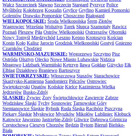
Wałcz
Szczecinek
Sławno
Szczecin
Stargard
Pyrzyce
Police
Myślibórz
Kołobrzeg
Koszalin
Gryfice
Gryfino
Kamień Pomorski
Goleniów
Drawsko Pomorskie
Choszczno
Białogard
WIELKOPOLSKIE:
Środa Wielkopolska
Śrem
Złotów
Wągrowiec
Września
Wolsztyn
Turek
Słupca
Szamotuły
Rawicz
Poznań
Pleszew
Piła
Ostrów Wielkopolski
Ostrzeszów
Oborniki
Nowy Tomyśl
Międzychód
Leszno
Kępno
Krotoszyn
Kościan
Konin
Koło
Kalisz
Jarocin
Grodzisk Wielkopolski
Gostyń
Gniezno
Czarnków
Chodzież
WARMIŃSKO-MAZURSKIE:
Węgorzewo
Szczytno
Pisz
Ostróda
Olsztyn
Olecko
Nowe Miasto Lubawskie
Nidzica
Mrągowo
Lidzbark Warmiński
Kętrzyn
Iława
Gołdap
Giżycko
Ełk
Elbląg
Działdowo
Braniewo
Bartoszyce
ŚWIĘTOKRZYSKIE:
Włoszczowa
Staszów
Starachowice
Skarżysko-Kamienna
Sandomierz
Pińczów
Ostrowiec
Świętokrzyski
Opatów
Końskie
Kielce
Kazimierza Wielka
Jędrzejów
Busko-Zdrój
ŚLĄSKIE:
Żywiec
Żory
Świętochłowice
Zawiercie
Zabrze
Wodzisław Śląski
Tychy
Sosnowiec
Tarnowskie Góry
Siemianowice Śląskie
Rybnik
Ruda Śląska
Racibórz
Pszczyna
Piekary Śląskie
Mysłowice
Myszków
Mikołów
Lubliniec
Kłobuck
Katowice
Jaworzno
Jastrzębie-Zdrój
Gliwice
Dąbrowa Górnicza
Częstochowa
Cieszyn
Chorzów
Będzin
Bytom
Bieruń
Bielsko-
Biała
POMORSKIE:
Wejherowo
Tczew
Słupsk
Sztum
Starogard