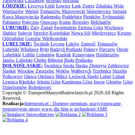
Tarnowska
Chrzanów
Brzesko
Bochnia
ŁÓDZKIE:
Łęczyca
Łódź
Łowicz
Łask
Zgierz
Zduńska Wola
Wieruszów
Wieluń
Tomaszów Mazowiecki
Skierniewice
Sieradz
Rawa Mazowiecka
Radomsko
Poddębice
Piotrków Trybunalski
Pabianice
Pajęczno
Opoczno
Kutno
Brzeziny
Bełchatów
LUBUSKIE:
Żary
Żagań
Świebodzin
Zielona Góra
Wschowa
Słubice
Sulęcin
Strzelce Krajeńskie
Nowa Sól
Międzyrzecz
Krosno
Odrzańskie
Gorzów Wielkopolski
LUBELSKIE:
Świdnik
Łęczna
Łuków
Zamość
Tomaszów
Lubelski
Włodawa
Ryki
Radzyń Podlaski
Puławy
Parczew
Opole
Lubelskie
Lublin
Lubartów
Kraśnik
Krasnystaw
Hrubieszów
Janów Lubelski
Chełm
Biłgoraj
Biała Podlaska
DOLNOŚLĄSKIE:
Świdnica
Środa Śląska
Złotoryja
Ząbkowice
Śląskie
Wrocław
Zgorzelec
Wołów
Wałbrzych
Trzebnica
Strzelin
Polkowice
Oława
Oleśnica
Milicz
Lwówek Śląski
Lubin
Lubań
Legnica
Kłodzko
Jelenia Góra
Kamienna Góra
Jawor
Głogów
Góra
Dzierżoniów
Bolesławiec
Copyright ©
TransportMaszynBudowlanych.pl
2026 All Rights
Reserved.
Realizacja:
Interprom.pl - Domeny premium, pozycjonowanie,
responsywne strony www dla firm w technologii AMP.