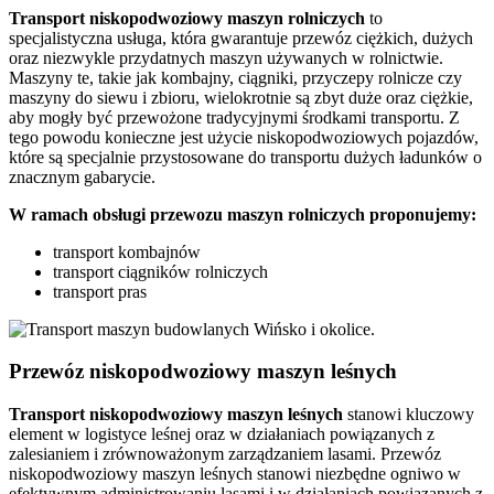
Transport
niskopodwoziowy maszyn
rolniczych
to
specjalistyczna usługa, która gwarantuje przewóz ciężkich, dużych
oraz niezwykle przydatnych maszyn używanych w rolnictwie.
Maszyny te, takie jak kombajny, ciągniki, przyczepy rolnicze czy
maszyny do siewu i zbioru, wielokrotnie są zbyt duże oraz ciężkie,
aby mogły być przewożone tradycyjnymi środkami transportu. Z
tego powodu konieczne jest użycie niskopodwoziowych pojazdów,
które są specjalnie przystosowane do transportu dużych ładunków o
znacznym gabarycie.
W ramach obsługi przewozu maszyn rolniczych proponujemy:
transport kombajnów
transport ciągników rolniczych
transport pras
Przewóz niskopodwoziowy maszyn leśnych
Transport niskopodwoziowy maszyn leśnych
stanowi kluczowy
element w logistyce leśnej oraz w działaniach powiązanych z
zalesianiem i zrównoważonym zarządzaniem lasami. Przewóz
niskopodwoziowy maszyn leśnych stanowi niezbędne ogniwo w
efektywnym administrowaniu lasami i w działaniach powiązanych z