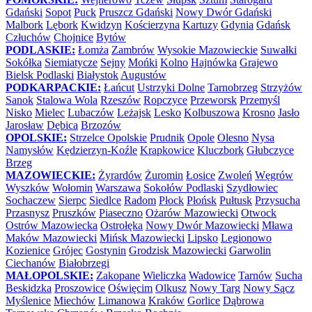
Gdański
Sopot
Puck
Pruszcz Gdański
Nowy Dwór Gdański
Malbork
Lębork
Kwidzyn
Kościerzyna
Kartuzy
Gdynia
Gdańsk
Człuchów
Chojnice
Bytów
PODLASKIE:
Łomża
Zambrów
Wysokie Mazowieckie
Suwałki
Sokółka
Siemiatycze
Sejny
Mońki
Kolno
Hajnówka
Grajewo
Bielsk Podlaski
Białystok
Augustów
PODKARPACKIE:
Łańcut
Ustrzyki Dolne
Tarnobrzeg
Strzyżów
Sanok
Stalowa Wola
Rzeszów
Ropczyce
Przeworsk
Przemyśl
Nisko
Mielec
Lubaczów
Leżajsk
Lesko
Kolbuszowa
Krosno
Jasło
Jarosław
Dębica
Brzozów
OPOLSKIE:
Strzelce Opolskie
Prudnik
Opole
Olesno
Nysa
Namysłów
Kędzierzyn-Koźle
Krapkowice
Kluczbork
Głubczyce
Brzeg
MAZOWIECKIE:
Żyrardów
Żuromin
Łosice
Zwoleń
Węgrów
Wyszków
Wołomin
Warszawa
Sokołów Podlaski
Szydłowiec
Sochaczew
Sierpc
Siedlce
Radom
Płock
Płońsk
Pułtusk
Przysucha
Przasnysz
Pruszków
Piaseczno
Ożarów Mazowiecki
Otwock
Ostrów Mazowiecka
Ostrołęka
Nowy Dwór Mazowiecki
Mława
Maków Mazowiecki
Mińsk Mazowiecki
Lipsko
Legionowo
Kozienice
Grójec
Gostynin
Grodzisk Mazowiecki
Garwolin
Ciechanów
Białobrzegi
MAŁOPOLSKIE:
Zakopane
Wieliczka
Wadowice
Tarnów
Sucha
Beskidzka
Proszowice
Oświęcim
Olkusz
Nowy Targ
Nowy Sącz
Myślenice
Miechów
Limanowa
Kraków
Gorlice
Dąbrowa