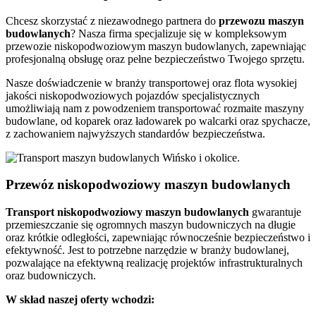
Chcesz skorzystać z niezawodnego partnera do
przewozu
maszyn
budowlanych
? Nasza firma specjalizuje się w kompleksowym
przewozie niskopodwoziowym maszyn budowlanych, zapewniając
profesjonalną obsługę oraz pełne bezpieczeństwo Twojego sprzętu.
Nasze doświadczenie w branży transportowej oraz flota wysokiej
jakości niskopodwoziowych pojazdów specjalistycznych
umożliwiają nam z powodzeniem transportować rozmaite maszyny
budowlane, od koparek oraz ładowarek po walcarki oraz spychacze,
z zachowaniem najwyższych standardów bezpieczeństwa.
Przewóz niskopodwoziowy maszyn budowlanych
Transport
niskopodwoziowy maszyn
budowlanych
gwarantuje
przemieszczanie się ogromnych maszyn budowniczych na długie
oraz krótkie odległości, zapewniając równocześnie bezpieczeństwo i
efektywność. Jest to potrzebne narzędzie w branży budowlanej,
pozwalające na efektywną realizację projektów infrastrukturalnych
oraz budowniczych.
W skład naszej oferty wchodzi: