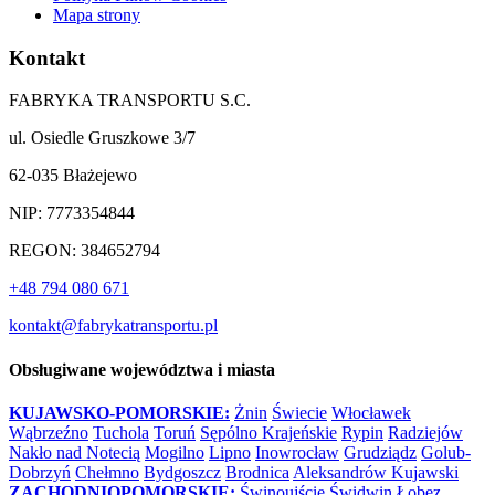
Mapa strony
Kontakt
FABRYKA TRANSPORTU S.C.
ul. Osiedle Gruszkowe 3/7
62-035 Błażejewo
NIP: 7773354844
REGON: 384652794
+48 794 080 671
kontakt@fabrykatransportu.pl
Obsługiwane województwa i miasta
KUJAWSKO-POMORSKIE:
Żnin
Świecie
Włocławek
Wąbrzeźno
Tuchola
Toruń
Sępólno Krajeńskie
Rypin
Radziejów
Nakło nad Notecią
Mogilno
Lipno
Inowrocław
Grudziądz
Golub-
Dobrzyń
Chełmno
Bydgoszcz
Brodnica
Aleksandrów Kujawski
ZACHODNIOPOMORSKIE:
Świnoujście
Świdwin
Łobez