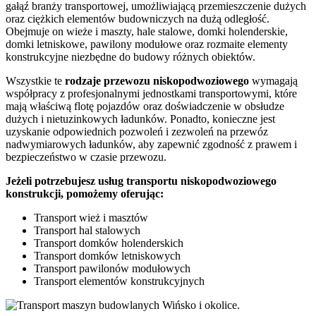
gałąź branży transportowej, umożliwiającą przemieszczenie dużych
oraz ciężkich elementów budowniczych na dużą odległość.
Obejmuje on wieże i maszty, hale stalowe, domki holenderskie,
domki letniskowe, pawilony modułowe oraz rozmaite elementy
konstrukcyjne niezbędne do budowy różnych obiektów.
Wszystkie te
rodzaje
przewozu
niskopodwoziowego
wymagają
współpracy z profesjonalnymi jednostkami transportowymi, które
mają właściwą flotę pojazdów oraz doświadczenie w obsłudze
dużych i nietuzinkowych ładunków. Ponadto, konieczne jest
uzyskanie odpowiednich pozwoleń i zezwoleń na przewóz
nadwymiarowych ładunków, aby zapewnić zgodność z prawem i
bezpieczeństwo w czasie przewozu.
Jeżeli potrzebujesz usług transportu niskopodwoziowego
konstrukcji, pomożemy oferując:
Transport wież i masztów
Transport hal stalowych
Transport domków holenderskich
Transport domków letniskowych
Transport pawilonów modułowych
Transport elementów konstrukcyjnych