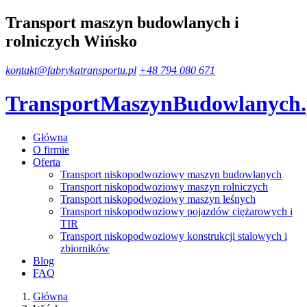
Transport maszyn budowlanych i
rolniczych Wińsko
kontakt@fabrykatransportu.pl
+48 794 080 671
TransportMaszynBudowlanych
Główna
O firmie
Oferta
Transport niskopodwoziowy maszyn budowlanych
Transport niskopodwoziowy maszyn rolniczych
Transport niskopodwoziowy maszyn leśnych
Transport niskopodwoziowy pojazdów ciężarowych i
TIR
Transport niskopodwoziowy konstrukcji stalowych i
zbiorników
Blog
FAQ
Główna