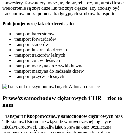
harwestery, forwardery, maszyny do wyrębu czy wywrotki leśne,
wielokrotnie są zbyt duże lub też zbyt ciężkie, aby zdołały być
transportowane za pomocą tradycyjnych środków transportu.
Podejmujemy się takich zleceń, jak:
transport harvesterów
transport forwarderów
transport skiderów
transport łuparek do drewna
transport traktorów leśnych
transport żurawi leśnych
transport maszyna do zrywki drewna
transport maszyna do sadzenia drzew
transport przyczep leśnych
Przewóz samochodów ciężarowych i TIR – zleć to
nam
Transport niskopodwoziowy samochodów ciężarowych
oraz
TIR stanowi istotne rozwiązanie w nowoczesnej logistyce
międzynarodowej, umożliwiając sprawną oraz bezpieczną
przemieszczalność dużych pojazdów drogowych na duże