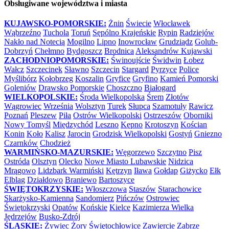
Obsługiwane województwa i miasta
KUJAWSKO-POMORSKIE:
Żnin
Świecie
Włocławek
Wąbrzeźno
Tuchola
Toruń
Sępólno Krajeńskie
Rypin
Radziejów
Nakło nad Notecią
Mogilno
Lipno
Inowrocław
Grudziądz
Golub-
Dobrzyń
Chełmno
Bydgoszcz
Brodnica
Aleksandrów Kujawski
ZACHODNIOPOMORSKIE:
Świnoujście
Świdwin
Łobez
Wałcz
Szczecinek
Sławno
Szczecin
Stargard
Pyrzyce
Police
Myślibórz
Kołobrzeg
Koszalin
Gryfice
Gryfino
Kamień Pomorski
Goleniów
Drawsko Pomorskie
Choszczno
Białogard
WIELKOPOLSKIE:
Środa Wielkopolska
Śrem
Złotów
Wągrowiec
Września
Wolsztyn
Turek
Słupca
Szamotuły
Rawicz
Poznań
Pleszew
Piła
Ostrów Wielkopolski
Ostrzeszów
Oborniki
Nowy Tomyśl
Międzychód
Leszno
Kępno
Krotoszyn
Kościan
Konin
Koło
Kalisz
Jarocin
Grodzisk Wielkopolski
Gostyń
Gniezno
Czarnków
Chodzież
WARMIŃSKO-MAZURSKIE:
Węgorzewo
Szczytno
Pisz
Ostróda
Olsztyn
Olecko
Nowe Miasto Lubawskie
Nidzica
Mrągowo
Lidzbark Warmiński
Kętrzyn
Iława
Gołdap
Giżycko
Ełk
Elbląg
Działdowo
Braniewo
Bartoszyce
ŚWIĘTOKRZYSKIE:
Włoszczowa
Staszów
Starachowice
Skarżysko-Kamienna
Sandomierz
Pińczów
Ostrowiec
Świętokrzyski
Opatów
Końskie
Kielce
Kazimierza Wielka
Jędrzejów
Busko-Zdrój
ŚLĄSKIE:
Żywiec
Żory
Świętochłowice
Zawiercie
Zabrze