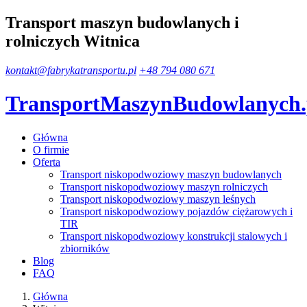
Transport maszyn budowlanych i
rolniczych Witnica
kontakt@fabrykatransportu.pl
+48 794 080 671
TransportMaszynBudowlanych
Główna
O firmie
Oferta
Transport niskopodwoziowy maszyn budowlanych
Transport niskopodwoziowy maszyn rolniczych
Transport niskopodwoziowy maszyn leśnych
Transport niskopodwoziowy pojazdów ciężarowych i
TIR
Transport niskopodwoziowy konstrukcji stalowych i
zbiorników
Blog
FAQ
Główna