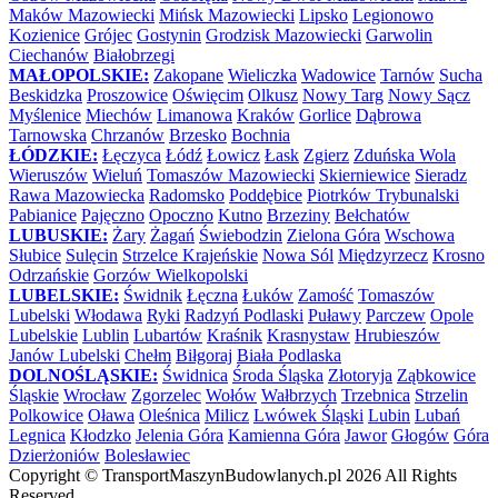
Maków Mazowiecki
Mińsk Mazowiecki
Lipsko
Legionowo
Kozienice
Grójec
Gostynin
Grodzisk Mazowiecki
Garwolin
Ciechanów
Białobrzegi
MAŁOPOLSKIE:
Zakopane
Wieliczka
Wadowice
Tarnów
Sucha
Beskidzka
Proszowice
Oświęcim
Olkusz
Nowy Targ
Nowy Sącz
Myślenice
Miechów
Limanowa
Kraków
Gorlice
Dąbrowa
Tarnowska
Chrzanów
Brzesko
Bochnia
ŁÓDZKIE:
Łęczyca
Łódź
Łowicz
Łask
Zgierz
Zduńska Wola
Wieruszów
Wieluń
Tomaszów Mazowiecki
Skierniewice
Sieradz
Rawa Mazowiecka
Radomsko
Poddębice
Piotrków Trybunalski
Pabianice
Pajęczno
Opoczno
Kutno
Brzeziny
Bełchatów
LUBUSKIE:
Żary
Żagań
Świebodzin
Zielona Góra
Wschowa
Słubice
Sulęcin
Strzelce Krajeńskie
Nowa Sól
Międzyrzecz
Krosno
Odrzańskie
Gorzów Wielkopolski
LUBELSKIE:
Świdnik
Łęczna
Łuków
Zamość
Tomaszów
Lubelski
Włodawa
Ryki
Radzyń Podlaski
Puławy
Parczew
Opole
Lubelskie
Lublin
Lubartów
Kraśnik
Krasnystaw
Hrubieszów
Janów Lubelski
Chełm
Biłgoraj
Biała Podlaska
DOLNOŚLĄSKIE:
Świdnica
Środa Śląska
Złotoryja
Ząbkowice
Śląskie
Wrocław
Zgorzelec
Wołów
Wałbrzych
Trzebnica
Strzelin
Polkowice
Oława
Oleśnica
Milicz
Lwówek Śląski
Lubin
Lubań
Legnica
Kłodzko
Jelenia Góra
Kamienna Góra
Jawor
Głogów
Góra
Dzierżoniów
Bolesławiec
Copyright ©
TransportMaszynBudowlanych.pl
2026 All Rights
Reserved.