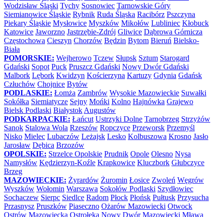
Wodzisław Śląski
Tychy
Sosnowiec
Tarnowskie Góry
Siemianowice Śląskie
Rybnik
Ruda Śląska
Racibórz
Pszczyna
Piekary Śląskie
Mysłowice
Myszków
Mikołów
Lubliniec
Kłobuck
Katowice
Jaworzno
Jastrzębie-Zdrój
Gliwice
Dąbrowa Górnicza
Częstochowa
Cieszyn
Chorzów
Będzin
Bytom
Bieruń
Bielsko-
Biała
POMORSKIE:
Wejherowo
Tczew
Słupsk
Sztum
Starogard
Gdański
Sopot
Puck
Pruszcz Gdański
Nowy Dwór Gdański
Malbork
Lębork
Kwidzyn
Kościerzyna
Kartuzy
Gdynia
Gdańsk
Człuchów
Chojnice
Bytów
PODLASKIE:
Łomża
Zambrów
Wysokie Mazowieckie
Suwałki
Sokółka
Siemiatycze
Sejny
Mońki
Kolno
Hajnówka
Grajewo
Bielsk Podlaski
Białystok
Augustów
PODKARPACKIE:
Łańcut
Ustrzyki Dolne
Tarnobrzeg
Strzyżów
Sanok
Stalowa Wola
Rzeszów
Ropczyce
Przeworsk
Przemyśl
Nisko
Mielec
Lubaczów
Leżajsk
Lesko
Kolbuszowa
Krosno
Jasło
Jarosław
Dębica
Brzozów
OPOLSKIE:
Strzelce Opolskie
Prudnik
Opole
Olesno
Nysa
Namysłów
Kędzierzyn-Koźle
Krapkowice
Kluczbork
Głubczyce
Brzeg
MAZOWIECKIE:
Żyrardów
Żuromin
Łosice
Zwoleń
Węgrów
Wyszków
Wołomin
Warszawa
Sokołów Podlaski
Szydłowiec
Sochaczew
Sierpc
Siedlce
Radom
Płock
Płońsk
Pułtusk
Przysucha
Przasnysz
Pruszków
Piaseczno
Ożarów Mazowiecki
Otwock
Ostrów Mazowiecka
Ostrołęka
Nowy Dwór Mazowiecki
Mława