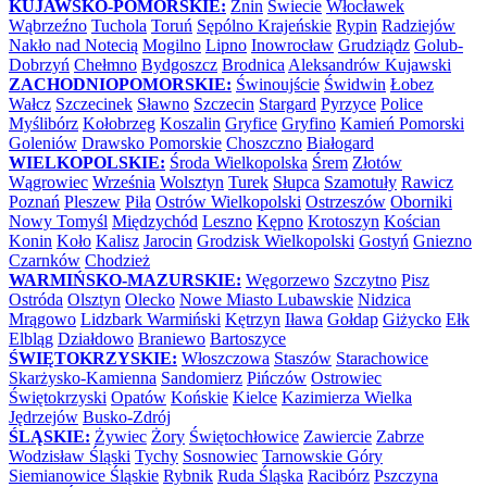
KUJAWSKO-POMORSKIE:
Żnin
Świecie
Włocławek
Wąbrzeźno
Tuchola
Toruń
Sępólno Krajeńskie
Rypin
Radziejów
Nakło nad Notecią
Mogilno
Lipno
Inowrocław
Grudziądz
Golub-
Dobrzyń
Chełmno
Bydgoszcz
Brodnica
Aleksandrów Kujawski
ZACHODNIOPOMORSKIE:
Świnoujście
Świdwin
Łobez
Wałcz
Szczecinek
Sławno
Szczecin
Stargard
Pyrzyce
Police
Myślibórz
Kołobrzeg
Koszalin
Gryfice
Gryfino
Kamień Pomorski
Goleniów
Drawsko Pomorskie
Choszczno
Białogard
WIELKOPOLSKIE:
Środa Wielkopolska
Śrem
Złotów
Wągrowiec
Września
Wolsztyn
Turek
Słupca
Szamotuły
Rawicz
Poznań
Pleszew
Piła
Ostrów Wielkopolski
Ostrzeszów
Oborniki
Nowy Tomyśl
Międzychód
Leszno
Kępno
Krotoszyn
Kościan
Konin
Koło
Kalisz
Jarocin
Grodzisk Wielkopolski
Gostyń
Gniezno
Czarnków
Chodzież
WARMIŃSKO-MAZURSKIE:
Węgorzewo
Szczytno
Pisz
Ostróda
Olsztyn
Olecko
Nowe Miasto Lubawskie
Nidzica
Mrągowo
Lidzbark Warmiński
Kętrzyn
Iława
Gołdap
Giżycko
Ełk
Elbląg
Działdowo
Braniewo
Bartoszyce
ŚWIĘTOKRZYSKIE:
Włoszczowa
Staszów
Starachowice
Skarżysko-Kamienna
Sandomierz
Pińczów
Ostrowiec
Świętokrzyski
Opatów
Końskie
Kielce
Kazimierza Wielka
Jędrzejów
Busko-Zdrój
ŚLĄSKIE:
Żywiec
Żory
Świętochłowice
Zawiercie
Zabrze
Wodzisław Śląski
Tychy
Sosnowiec
Tarnowskie Góry
Siemianowice Śląskie
Rybnik
Ruda Śląska
Racibórz
Pszczyna