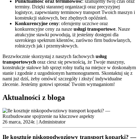
Punktualność oraz terminowość
: szanujemy twój czas oraz
terminy. Dzięki starannej organizacji oraz precyzyjnej
logistyce, zapewniamy terminowy transport Twoich maszyn i
konstrukcji stalowych, bez zbędnych opóźnień.
Konkurencyjne ceny
: oferujemy uczciwe oraz
konkurencyjne ceny za nasze
usługi transportowe
. Nasze
atrakcyjne stawki powodują, iż jesteśmy dostępni dla
szerokiego spektrum klientów, zarówno firm budowlanych,
rolniczych jak i przemysłowych.
Bezzwłocznie skorzystaj z naszych fachowych
usług
transportowych
oraz ciesz się pewnością, że Twoje maszyny,
konstrukcje stalowe lub sprzęt rolny trafią na miejsce w doskonałym
stanie i zgodnie z uzgodnionym harmonogramem. Skontaktuj się z
nami już dziś, żeby omówić szczegóły i złożyć indywidualne
zlecenie. Jesteśmy gotowi sprostać Twoim wymaganiom!
Aktualności z bloga
26 marca, 2024r. |
Administrator
Ile kosztuje niskopodwoziowy transport koparki? —