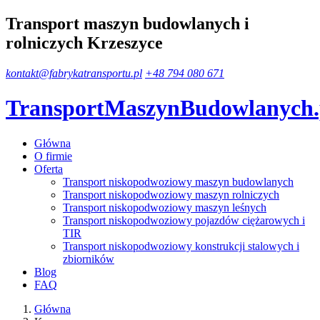
Transport maszyn budowlanych i
rolniczych Krzeszyce
kontakt@fabrykatransportu.pl
+48 794 080 671
TransportMaszynBudowlanych
Główna
O firmie
Oferta
Transport niskopodwoziowy maszyn budowlanych
Transport niskopodwoziowy maszyn rolniczych
Transport niskopodwoziowy maszyn leśnych
Transport niskopodwoziowy pojazdów ciężarowych i
TIR
Transport niskopodwoziowy konstrukcji stalowych i
zbiorników
Blog
FAQ
Główna