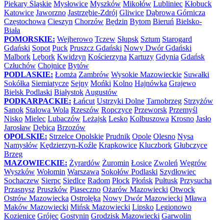
Piekary Śląskie
Mysłowice
Myszków
Mikołów
Lubliniec
Kłobuck
Katowice
Jaworzno
Jastrzębie-Zdrój
Gliwice
Dąbrowa Górnicza
Częstochowa
Cieszyn
Chorzów
Będzin
Bytom
Bieruń
Bielsko-
Biała
POMORSKIE:
Wejherowo
Tczew
Słupsk
Sztum
Starogard
Gdański
Sopot
Puck
Pruszcz Gdański
Nowy Dwór Gdański
Malbork
Lębork
Kwidzyn
Kościerzyna
Kartuzy
Gdynia
Gdańsk
Człuchów
Chojnice
Bytów
PODLASKIE:
Łomża
Zambrów
Wysokie Mazowieckie
Suwałki
Sokółka
Siemiatycze
Sejny
Mońki
Kolno
Hajnówka
Grajewo
Bielsk Podlaski
Białystok
Augustów
PODKARPACKIE:
Łańcut
Ustrzyki Dolne
Tarnobrzeg
Strzyżów
Sanok
Stalowa Wola
Rzeszów
Ropczyce
Przeworsk
Przemyśl
Nisko
Mielec
Lubaczów
Leżajsk
Lesko
Kolbuszowa
Krosno
Jasło
Jarosław
Dębica
Brzozów
OPOLSKIE:
Strzelce Opolskie
Prudnik
Opole
Olesno
Nysa
Namysłów
Kędzierzyn-Koźle
Krapkowice
Kluczbork
Głubczyce
Brzeg
MAZOWIECKIE:
Żyrardów
Żuromin
Łosice
Zwoleń
Węgrów
Wyszków
Wołomin
Warszawa
Sokołów Podlaski
Szydłowiec
Sochaczew
Sierpc
Siedlce
Radom
Płock
Płońsk
Pułtusk
Przysucha
Przasnysz
Pruszków
Piaseczno
Ożarów Mazowiecki
Otwock
Ostrów Mazowiecka
Ostrołęka
Nowy Dwór Mazowiecki
Mława
Maków Mazowiecki
Mińsk Mazowiecki
Lipsko
Legionowo
Kozienice
Grójec
Gostynin
Grodzisk Mazowiecki
Garwolin