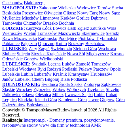
Ciechanów
Białobrzegi
MAŁOPOLSKIE:
Zakopane
Wieliczka
Wadowice
Tarnów
Sucha
Beskidzka
Proszowice
Oświęcim
Olkusz
Nowy Targ
Nowy Sącz
Myślenice
Miechów
Limanowa
Kraków
Gorlice
Dąbrowa
Tarnowska
Chrzanów
Brzesko
Bochnia
ŁÓDZKIE:
Łęczyca
Łódź
Łowicz
Łask
Zgierz
Zduńska Wola
Wieruszów
Wieluń
Tomaszów Mazowiecki
Skierniewice
Sieradz
Rawa Mazowiecka
Radomsko
Poddębice
Piotrków Trybunalski
Pabianice
Pajęczno
Opoczno
Kutno
Brzeziny
Bełchatów
LUBUSKIE:
Żary
Żagań
Świebodzin
Zielona Góra
Wschowa
Słubice
Sulęcin
Strzelce Krajeńskie
Nowa Sól
Międzyrzecz
Krosno
Odrzańskie
Gorzów Wielkopolski
LUBELSKIE:
Świdnik
Łęczna
Łuków
Zamość
Tomaszów
Lubelski
Włodawa
Ryki
Radzyń Podlaski
Puławy
Parczew
Opole
Lubelskie
Lublin
Lubartów
Kraśnik
Krasnystaw
Hrubieszów
Janów Lubelski
Chełm
Biłgoraj
Biała Podlaska
DOLNOŚLĄSKIE:
Świdnica
Środa Śląska
Złotoryja
Ząbkowice
Śląskie
Wrocław
Zgorzelec
Wołów
Wałbrzych
Trzebnica
Strzelin
Polkowice
Oława
Oleśnica
Milicz
Lwówek Śląski
Lubin
Lubań
Legnica
Kłodzko
Jelenia Góra
Kamienna Góra
Jawor
Głogów
Góra
Dzierżoniów
Bolesławiec
Copyright ©
TransportMaszynBudowlanych.pl
2026 All Rights
Reserved.
Realizacja:
Interprom.pl - Domeny premium, pozycjonowanie,
responsywne strony www dla firm w technologii AMP.