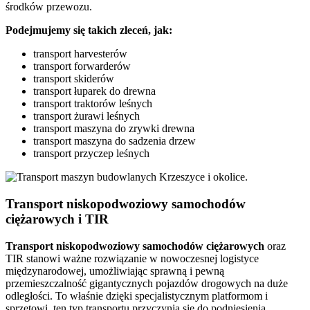
środków przewozu.
Podejmujemy się takich zleceń, jak:
transport harvesterów
transport forwarderów
transport skiderów
transport łuparek do drewna
transport traktorów leśnych
transport żurawi leśnych
transport maszyna do zrywki drewna
transport maszyna do sadzenia drzew
transport przyczep leśnych
Transport niskopodwoziowy samochodów
ciężarowych i TIR
Transport niskopodwoziowy samochodów ciężarowych
oraz
TIR stanowi ważne rozwiązanie w nowoczesnej logistyce
międzynarodowej, umożliwiając sprawną i pewną
przemieszczalność gigantycznych pojazdów drogowych na duże
odległości. To właśnie dzięki specjalistycznym platformom i
sprzętowi, ten typ transportu przyczynia się do podniesienia